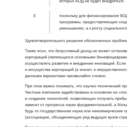
которых БОД не будет внедряться;
поскольку для финансирования БОД
программы, предоставляющие социа
уменьшению, а к росту социального
Удовлетворительного решения обозначенных проблем,
Также ясно, что безусловный доход не может останов
корпораций (являющихся основными бенефициарами и
осуществлять развитие и внедрение инноваций. Если 
и могущества корпораций (а значит, и имущественно
данными вариантами чрезвычайно сложно.
При этом важно понимать, что научно-технический про
Частные компании задействованы в основном на «пос
и создание технологий, позволяющих получить прибы
зависит от прогресса науки фундаментальной, а бо́
будь то государственная наука или некоммерческие о
(ассоциацию, объединяющую ряд ведущих вузов стра