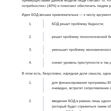
преимуществами данной модели люди считают то, чт
потребностях» (40%) и помогают обеспечить людям р
Идея БОД весьма привлекательна — к числу аргумент
БОД решит проблему бедности;
решит проблему технологической бе
уменьшит проблему экономического
снизит уровень преступности и так 
В этом есть, безусловно, изрядная доля смысла, одн
для финансирования программы БОД
очевидно, встретит сопротивление
введение БОД в рамках лишь одного
(который будет стремиться таким об