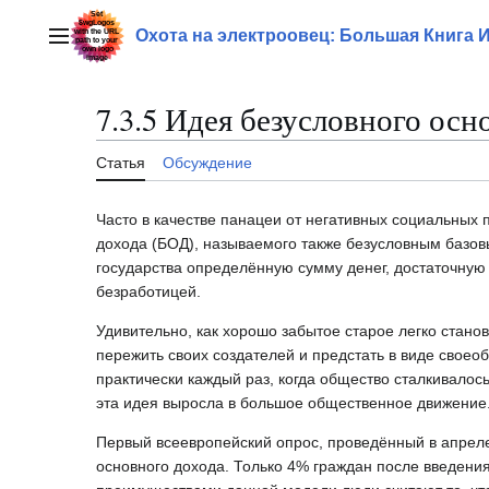
Перейти
к
Охота на электроовец: Большая Книга 
Главное меню
содержанию
7.3.5 Идея безусловного осн
Статья
Обсуждение
Часто в качестве панацеи от негативных социальных 
дохода (БОД), называемого также безусловным базовы
государства определённую сумму денег, достаточную 
безработицей.
Удивительно, как хорошо забытое старое легко стано
пережить своих создателей и предстать в виде свое
практически каждый раз, когда общество сталкивало
эта идея выросла в большое общественное движение
Первый всеевропейский опрос, проведённый в апреле
основного дохода. Только 4% граждан после введени