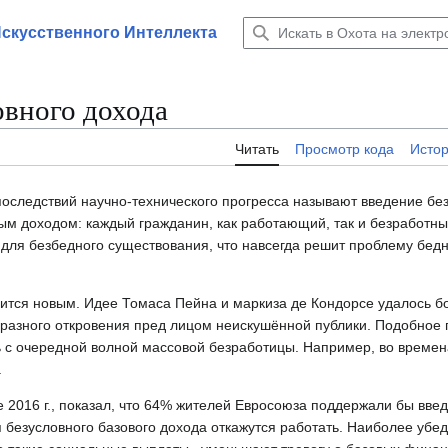
Искусственного Интеллекта
овного дохода
Читать
Просмотр кода
Исто
последствий научно-технического прогресса называют введение бе
м доходом: каждый гражданин, как работающий, так и безработный
для безбедного существования, что навсегда решит проблему бедн
вится новым. Идее Томаса Пейна и маркиза де Кондорсе удалось б
образного откровения пред лицом неискушённой публики. Подобное
сь с очередной волной массовой безработицы. Например, во време
.
 2016 г., показал, что 64% жителей Евросоюза поддержали бы вве
я безусловного базового дохода откажутся работать. Наиболее уб