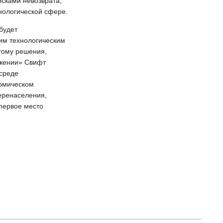
исками невозврата,
хнологической сфере.
будет
им технологическим
тому решения,
ожении» Свифт
 среде
номическом
перенаселения,
 первое место