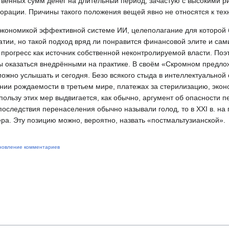
твенных сумм денег на длительный период, зачастую с высокими р
порации. Причины такого положения вещей явно не относятся к те
экономикой эффективной системе ИИ, целеполагание для которой 
ии, но такой подход вряд ли понравится финансовой элите и сам
рогресс как источник собственной неконтролируемой власти. Поэ
 оказаться внедрёнными на практике. В своём «Скромном предл
можно услышать и сегодня. Безо всякого стыда в интеллектуальной
нии рождаемости в третьем мире, платежах за стерилизацию, эко
пользу этих мер выдвигается, как обычно, аргумент об опасности 
о последствия перенаселения обычно называли голод, то в XXI в. на
ра. Эту позицию можно, вероятно, назвать «постмальтузианской».
новление комментариев