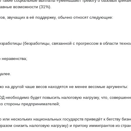
о такие социальные выплаты «уменьшают тревогу о базовых фина
авные возможности (31%).
ов, звучащих в её поддержку, обычно относят следующие:
зработицы (безработицы, связанной с прогрессом в области технол
 неравенства;
далее.
ако на другой чаше весов находятся не менее весомые аргументы:
 необходимо будет повысить налоговую нагрузку, что, совершен
 со стороны предпринимателей;
 или нескольких национальных государств приведёт к бегству бизн
разом снизить налоговую нагрузку) и притоку иммигрантов из стран