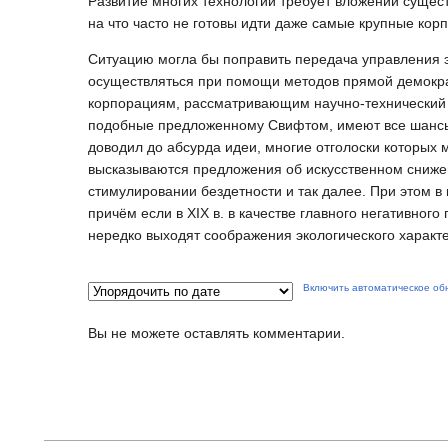
Развитие многих технологий требует вложений сущес
на что часто не готовы идти даже самые крупные кор
Ситуацию могла бы поправить передача управления 
осуществляться при помощи методов прямой демократ
корпорациям, рассматривающим научно-технический п
подобные предложенному Свифтом, имеют все шансы
доводил до абсурда идеи, многие отголоски которых 
высказываются предложения об искусственном сниже
стимулировании бездетности и так далее. При этом в 
причём если в XIX в. в качестве главного негативног
нередко выходят соображения экологического характе
Включить автоматическое об
Вы не можете оставлять комментарии.