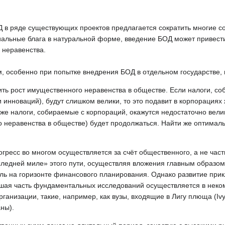
 в ряде существующих проектов предлагается сократить многие 
льные блага в натуральной форме, введение БОД может привести
 неравенства.
 особенно при попытке внедрения БОД в отдельном государстве, п
ить рост имущественного неравенства в обществе. Если налоги, с
нноваций), будут слишком велики, то это подавит в корпорациях
же налоги, собираемые с корпораций, окажутся недостаточно велики
го неравенства в обществе) будет продолжаться. Найти же оптима
гресс во многом осуществляется за счёт общественного, а не част
ледней миле» этого пути, осуществляя вложения главным образом
ль на горизонте финансового планирования. Однако развитие при
льшая часть фундаментальных исследований осуществляется в неко
рганизации, такие, например, как вузы, входящие в Лигу плюща (Iv
ны).