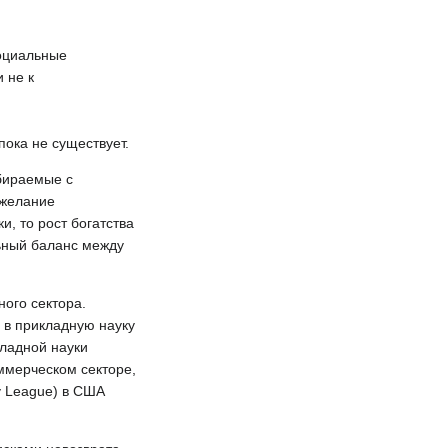
социальные
 не к
ока не существует.
обираемые с
 желание
, то рост богатства
льный баланс между
ного сектора.
 в прикладную науку
кладной науки
ммерческом секторе,
y League) в США