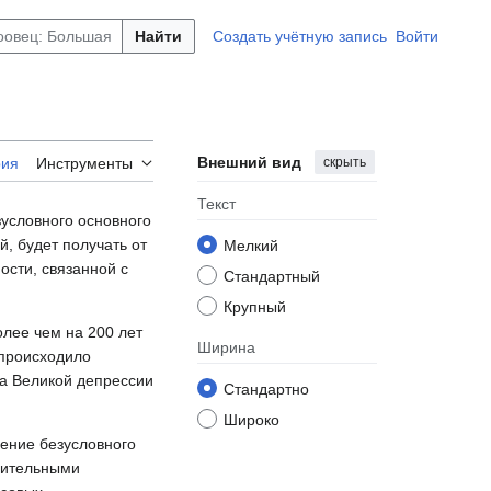
Найти
Создать учётную запись
Войти
Внешний вид
скрыть
рия
Инструменты
Текст
зусловного основного
, будет получать от
Мелкий
ости, связанной с
Стандартный
Крупный
олее чем на 200 лет
Ширина
 происходило
на Великой депрессии
Стандартно
Широко
дение безусловного
едительными