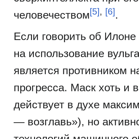
[
5
]
,
[
6
]
человечеством
.
Если говорить об Илоне 
на использование вульг
является противником н
прогресса. Маск хоть и 
действует в духе макси
— возглавь»), но активн
технологий машинного о