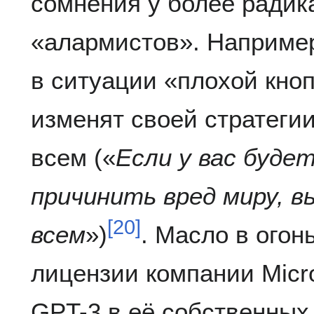
сомнения у более радик
«алармистов». Например
в ситуации «плохой кно
изменят своей стратегии
всем («
Если у вас буде
причинить вред миру, в
[
20
]
всем
»)
. Масло в огон
лицензии компании Micr
GPT-3 в её собственных 