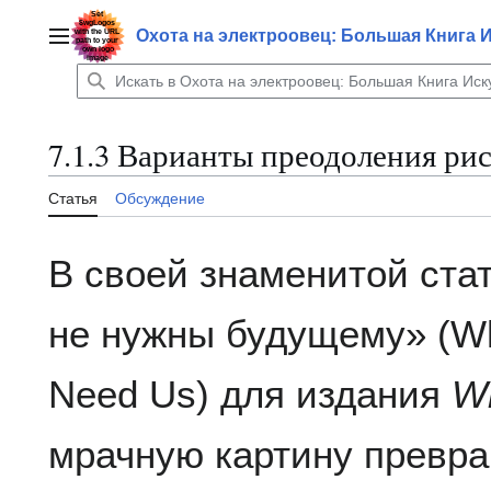
Перейти
к
Охота на электроовец: Большая Книга 
Главное меню
содержанию
7.1.3 Варианты преодоления ри
Статья
Обсуждение
В своей знаменитой стат
не нужны будущему» (Why
Need Us) для издания
W
мрачную картину превр