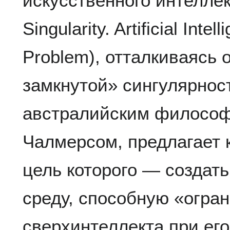
искусственного интеллект
Singularity. Artificial Int
Problem), отталкиваясь 
замкнутой» сингулярнос
австралийским филосо
Чалмерсом, предлагает 
цель которого — создат
среду, способную «огра
сверхинтеллекта при ег