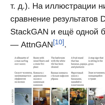
т. д.). На иллюстрации 
сравнение результатов 
StackGAN и ещё одной 
[
10
]
— AttnGAN
.