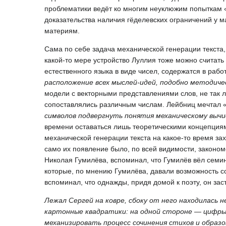
проблематики ведёт ко многим неуклюжим попыткам «
доказательства наличия гёделевских ограничений у 
материям.
Сама по себе задача механической генерации текста
какой-то мере устройство Луллия тоже можно считать
естественного языка в виде чисел, содержатся в рабо
расположение всех мыслей-идей, подобно методиче
модели с векторными представлениями слов, не так ли
сопоставлялись различным числам. Лейбниц мечтал 
символов подвергнуть понятия механическому выч
времени оставаться лишь теоретическими концепциям
механической генерации текста на какое-то время за
само их появление было, по всей видимости, законом
Николая Гумилёва, вспоминал, что Гумилёв вёл семин
которые, по мнению Гумилёва, давали возможность с
вспоминал, что однажды, придя домой к поэту, он зас
Лежал Сергей на ковре, сбоку от него находилась 
картонные квадратики: на одной стороне — цифры,
механизировать процесс сочинения стихов и образов.