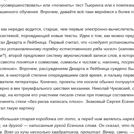
усовершенствовать» или «починить» тест Тьюринга или к помпезн
машинного обучения. Впрочем, давайте всё-таки вернёмся к более
, как нередко водится, старше, чем первые электронно-вычислител
 системой, порождающей новые тексты. Идеи о том, как можно пре
тах Декарта и Лейбница. Первый считал, что «
следует установить
ски установленному порядку естественного ряда чисел
» (напом
?), второй предложил систему звукочисловой записи слов, в котор
«
свести понятия к символам, символы к числам и, наконец, поср
ислению
». Впрочем, рассуждениям Декарта и Лейбница суждено бы
и, в некоторой степени опередившими своё время, и пальму перве
хватили литераторы. Конечно, проекты эти носили обычно полушутл
ерно в век триумфального шествия механики. Николай Чуковский, о
ар, на котором его участники писали стихи при помощи составлен
очинять стихи «без риска написать плохо». Знакомый Сергея Есен
тал такую картину:
небольшая старая коробочка от лото, а перед ним валялись наре
 на другой — написанные рукой Есенина слова. Он сказал, что
 Взял из кучи несколько квадратиков, прочитал: Вечер, свечи, —