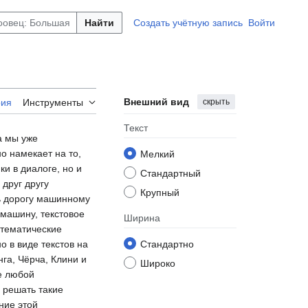
Найти
Создать учётную запись
Войти
Внешний вид
скрыть
рия
Инструменты
Текст
а мы уже
о намекает на то,
Мелкий
и в диалоге, но и
Стандартный
друг другу
Крупный
ь дорогу машинному
 машину, текстовое
Ширина
атематические
 в виде текстов на
Стандартно
га, Чёрча, Клини и
Широко
ие любой
 решать такие
ние этой