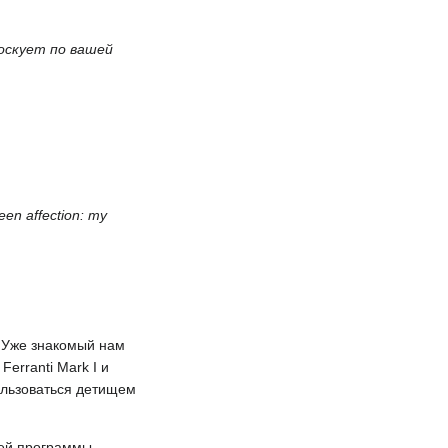
оскует по вашей
keen affection: my
. Уже знакомый нам
rranti Mark I и
ользоваться детищем
оей программы