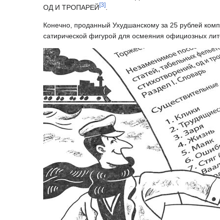
[
3
]
ОД И ТРОПАРЕЙ
.
Конечно, проданный Ухудшанскому за 25 рублей комп
сатирической фигурой для осмеяния официозных литер