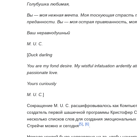
Голубушка любимая,
Вы — моя нежная мечта. Моя тоскующая страсть п
преданности. Вы — моя острая привязанность, моя
Ваш неравнодушный
M. U. C.
[
Duck darling
You are my fond desire. My wistful infatuation ardently a
passionate love.
Yours curiously
M. U. C.
]
Сокращение M. U. C. расшифровывалось как Компьюте
создатель первой шашечной программы Кристофер Стр
несколько списков слов для создания эмоциональных
[
5
]
,
[
6
]
Стрейчи можно и сегодня
.
Немало усилий было направлено на то, чтобы научить