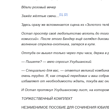
Вдали розовый вечер
[
1
]
,
[
2
]
Зажёг жёлтые свечи…
Здесь сразу же вспоминается сцена из «Золотого те
Остап простёр своё любопытство вплоть до того,
комиссий». После этого Бендер ещё оглядел дикови
волнение стрелка-охотника, заперся в купе.
Оттуда он вышел только через три часа, держа в р
— Пишете? — вяло спросил Ухудшанский.
— Специально для вас, — ответил великий комбина
очень трудно. Я, как старый передовик и ваш собр
избавляет от необходимости ждать, покуда вас о
И Остап протянул Ухудшанскому лист, на котором
ТОРЖЕСТВЕННЫЙ КОМПЛЕКТ
НЕЗАМЕНИМОЕ ПОСОБИЕ ДЛЯ СОЧИНЕНИЯ ЮБИЛЕЙ