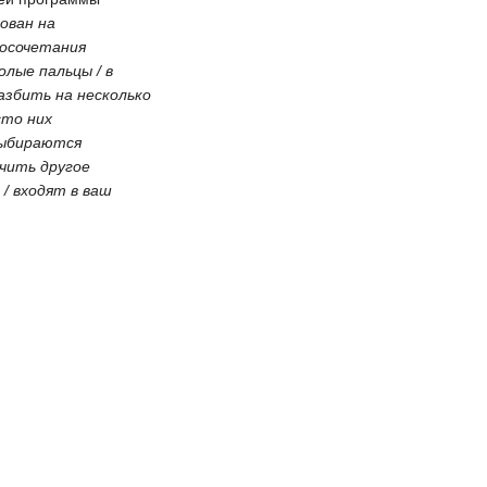
ован на
восочетания
лые пальцы / в
азбить на несколько
сто них
 выбираются
чить другое
/ входят в ваш