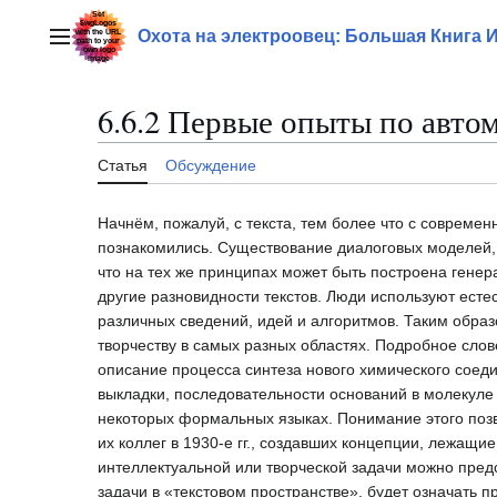
Перейти
к
Охота на электроовец: Большая Книга 
Главное меню
содержанию
6.6.2 Первые опыты по авто
Статья
Обсуждение
Начнём, пожалуй, с текста, тем более что с соврем
познакомились. Существование диалоговых моделей,
что на тех же принципах может быть построена генер
другие разновидности текстов. Люди используют ест
различных сведений, идей и алгоритмов. Таким обра
творчеству в самых разных областях. Подробное сло
описание процесса синтеза нового химического соед
выкладки, последовательности оснований в молекуле
некоторых формальных языках. Понимание этого позв
их коллег в 1930-е гг., создавших концепции, лежащ
интеллектуальной или творческой задачи можно предс
задачи в «текстовом пространстве», будет означать 