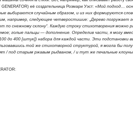
NERATOR) её создательница Розмари Уэст: «
Мой подход… осн
орые выбираются случайным образом, и из них формируются сло
им, например, следующее четверостишие: „Дерево погружает го
зают по снежному склону“. Каждую строку стихотворения можно р
ое; голые пальцы — дополнение. Определив части, я могу вме
100 до 400 [штук]) набора для каждой части. Эти подстановки
льзовавшись той же стихотворной структурой, я могла бы полу
 / под старым ржавым рыдваном, / и тут же печальные клоуны 
NERATOR: