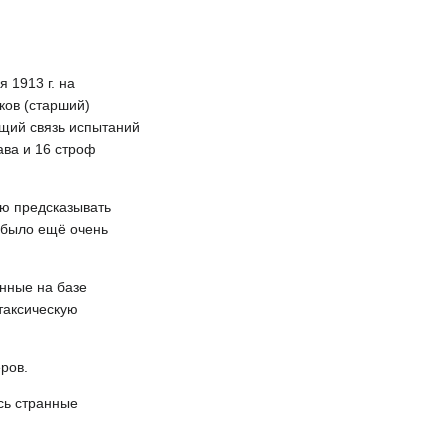
 1913 г. на
ков (старший)
ющий связь испытаний
ава и 16 строф
ью предсказывать
 было ещё очень
нные на базе
таксическую
ров.
ись странные