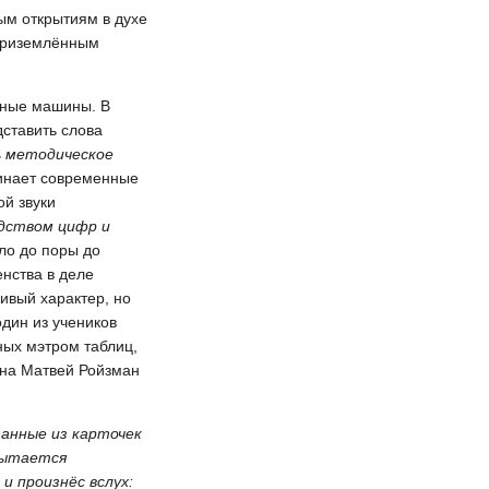
ым открытиям в духе
 приземлённым
ьные машины. В
дставить слова
 методическое
инает современные
ой звуки
едством цифр и
ло до поры до
нства в деле
ивый характер, но
дин из учеников
ных мэтром таблиц,
ина Матвей Ройзман
занные из карточек
 пытается
 и произнёс вслух: