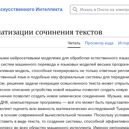
Искусственного Интеллекта
матизации сочинения текстов
Читать
Просмотр кода
Исто
енными нейросетевыми моделями для обработки естественного язык
 систем машинного перевода и языковых моделей весьма прозрачн
ативная модель, способная генерировать не только ответные реплик
ественный язык и подобные ему формальные системы для передачи 
зом, решение задачи генерации осмысленного текста может открыт
весное описание устройства новой машины позволит создать новую
инения позволит создать новое химическое соединение. Музыка, м
 ДНК, компьютерные программы — всё это может быть представлено
оляет оценить всю важность математических исследований Тьюрин
ие в основе современной вычислительной техники. Поскольку услов
тавить в виде текста, то создание системы, способной эффективно
прогресс во всех областях машинного интеллекта. Именно непонима