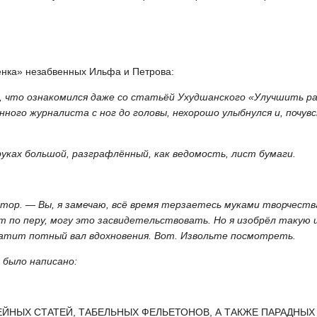
лёнка» незабвенных Ильфа и Петрова:
 что ознакомился даже со статьёй Ухудшанского «Улучшить р
нного журналиста с ног до головы, нехорошо улыбнулся и, почув
уках большой, разграфлённый, как ведомость, лист бумаги.
тор. — Вы, я замечаю, всё время терзаетесь муками творчества
ат по перу, могу это засвидетельствовать. Но я изобрёл такую
катит потный вал вдохновения. Вот. Извольте посмотреть.
 было написано:
НЫХ СТАТЕЙ, ТАБЕЛЬНЫХ ФЕЛЬЕТОНОВ, А ТАКЖЕ ПАРАДНЫХ