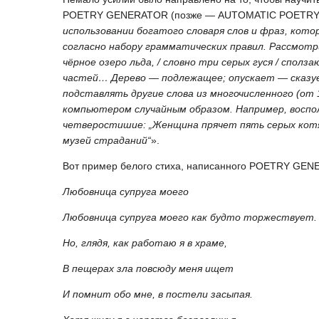
POETRY GENERATOR (позже — AUTOMATIC POETRY GE
использовании богатого словаря слов и фраз, кот
согласно набору грамматических правил. Рассмотр
чёрное озеро льда, / словно три серых гуся / спол
частей… Дерево — подлежащее; опускает — сказуем
подставлять другие слова из многочисленного (от 
компьютером случайным образом. Например, воспо
четверостишие: „Женщина прячет пять серых котят
музей страданий“
».
Вот пример белого стиха, написанного POETRY GE
Любовница супруга моего
Любовница супруга моего как будто торжествует.
Но, глядя, как работаю я в храме,
В пещерах зла повсюду меня ищет
И помнит обо мне, в постели засыпая.