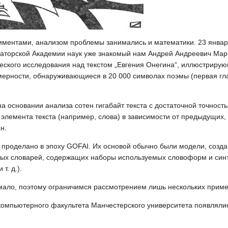
ментами, анализом проблемы занимались и математики. 23 января
аторской Академии наук уже знакомый нам Андрей Андреевич Мар
еского исследования над текстом „Евгения Онегина“, иллюстриру
омерности, обнаруживающиеся в 20 000 символах поэмы (первая гл
а основании анализа сотен гигабайт текста с достаточной точност
лемента текста (например, слова) в зависимости от предыдущих,
н.
 проделано в эпоху GOFAI. Их основой обычно были модели, созда
нных словарей, содержащих наборы используемых словоформ и син
т. д.).
мало, поэтому ограничимся рассмотрением лишь нескольких приме
ий компьютерного факультета Манчестерского университета появлял