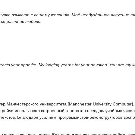
ылко взывает к вашему желанию. Моё необузданное влечение т
 страстная любовь.
ttracts your appetite. My longing yearns for your devotion. You are my 
р Манчестерского университета [Manchester University Computer]
ейчи использовал встроенный генератор псевдослучайных чисел Fe
 текстов. Благодаря усилиям программистов-реконструкторов восп
 машины сочинять стихи. Вот, например, как описывает работу св