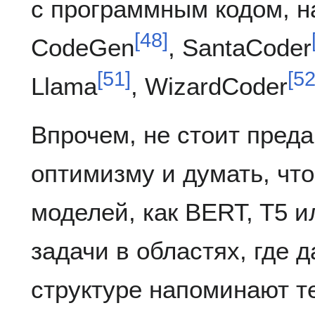
с программным кодом, н
[
48
]
CodeGen
, SantaCoder
[
51
]
[
5
Llama
, WizardCoder
Впрочем, не стоит пред
оптимизму и думать, что
моделей, как BERT, T5 и
задачи в областях, где 
структуре напоминают т