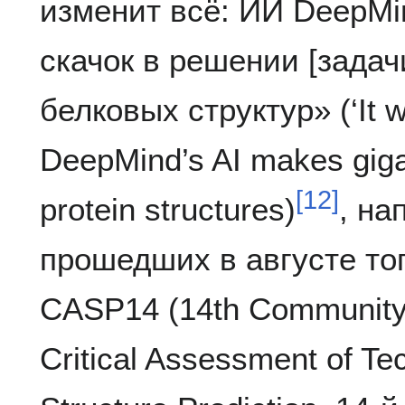
изменит всё: ИИ DeepMi
скачок в решении [задач
белковых структур» (‘It wi
DeepMind’s AI makes gigan
[
12
]
protein structures)
, на
прошедших в августе то
CASP14 (14th Community 
Critical Assessment of Te