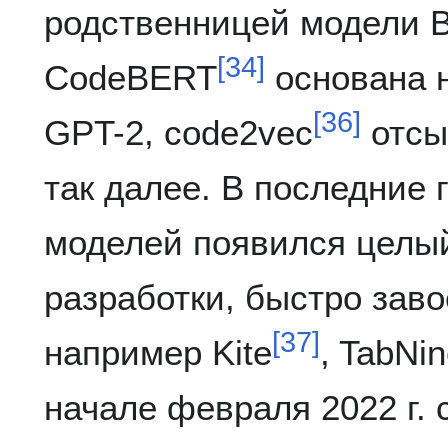
родственницей модели 
[
34
]
CodeBERT
основана 
[
36
]
GPT-2, code2vec
отсы
так далее. В последние 
моделей появился целы
разработки, быстро зав
[
37
]
например Kite
, TabNi
начале февраля 2022 г.