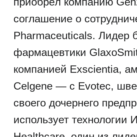
приобрёл компанию Gen
соглашение о сотрудниче
Pharmaceuticals. Лидер 
фармацевтики GlaxoSmit
компанией Exscientia, 
Celgene — с Evotec, шв
своего дочернего предп
использует технологии
Healthcare, один из лид