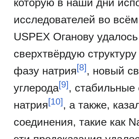
которую в наши дни исп
исследователей во всё
USPEX Оганову удалось
сверхтвёрдую структуру
[
8
]
фазу натрия
, новый с
[
9
]
углерода
, стабильные
[
10
]
натрия
, а также, каз
соединения, такие как N
эти предсказания удало