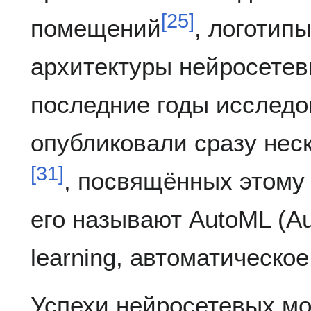
[
25
]
помещений
, логотип
архитектуры нейросете
последние годы исследо
опубликовали сразу нес
[
31
]
, посвящённых этому
его называют AutoML (A
learning, автоматическо
Успехи нейросетевых мо