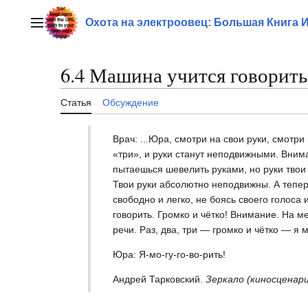
Перейти
к
Охота на электроовец: Большая Книга 
Главное меню
содержанию
6.4 Машина учится говорить
Статья
Обсуждение
Врач: ...Юра, смотри на свои руки, смотр
«три», и руки станут неподвижными. Внима
пытаешься шевелить руками, но руки тво
Твои руки абсолютно неподвижны. А теперь
свободно и легко, не боясь своего голоса 
говорить. Громко и чётко! Внимание. На м
речи. Раз, два, три — громко и чётко — я м
Юра: Я-мо-гу-го-во-рить!
Андрей Тарковский.
Зеркало (киносценар