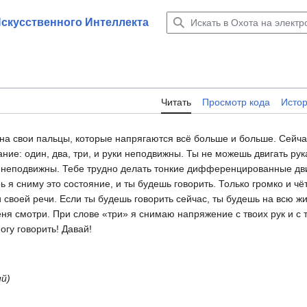
Искусственного Интеллекта
Читать
Просмотр кода
Исто
и на свои пальцы, которые напрягаются всё больше и больше. Сейча
ние: один, два, три, и руки неподвижны. Ты не можешь двигать рук
и неподвижны. Тебе трудно делать тонкие дифференцированные дв
 я сниму это состояние, и ты будешь говорить. Только громко и чёт
и своей речи. Если ты будешь говорить сейчас, ты будешь на всю ж
еня смотри. При слове «три» я снимаю напряжение с твоих рук и с 
огу говорить! Давай!
ий)