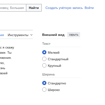
Найти
Создать учётную запись
Войти
Внешний вид
скрыть
рия
Инструменты
Текст
с я скажу
ами. Ты
Мелкий
ижения.
Стандартный
ко,
Крупный
изнь
твоей
Ширина
Стандартно
Широко