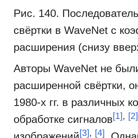
Рис. 140. Последовате
свёртки в WaveNet с к
расширения (снизу вверх)
Авторы WaveNet не был
расширенной свёртки, о
1980-х гг. в различных к
[
1
]
,
[
2
]
обработке сигналов
[
3
]
,
[
4
]
изображений
. Одна