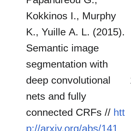
Kokkinos I., Murphy
K., Yuille A. L. (2015).
Semantic image
segmentation with
deep convolutional
nets and fully
connected CRFs //
htt
p://arxiv.org/abs/141