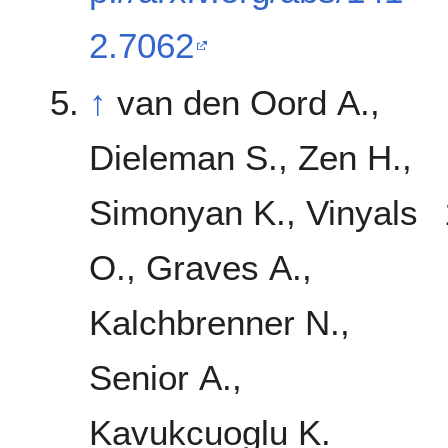
2.7062
↑
van den Oord A.,
Dieleman S., Zen H.,
Simonyan K., Vinyals
O., Graves A.,
Kalchbrenner N.,
Senior A.,
Kavukcuoglu K.