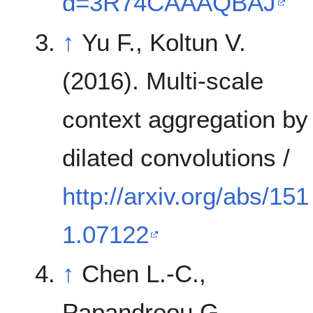
d=3R74CAAAQBAJ
↑
Yu F., Koltun V.
(2016). Multi-scale
context aggregation by
dilated convolutions /
http://arxiv.org/abs/151
1.07122
↑
Chen L.-C.,
Papandreou G.,