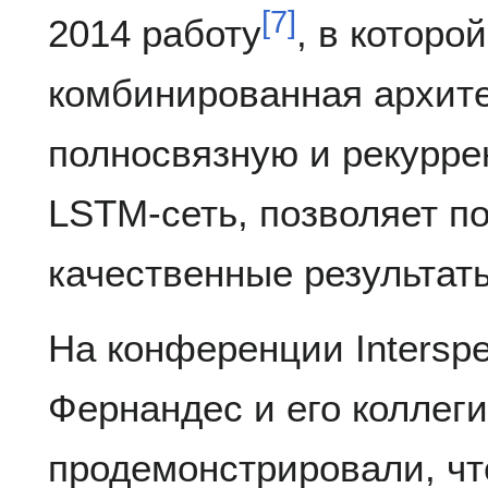
[
7
]
2014 работу
, в которо
комбинированная архит
полносвязную и рекурр
LSTM-сеть, позволяет п
качественные результаты
На конференции Intersp
Фернандес и его коллег
продемонстрировали, чт