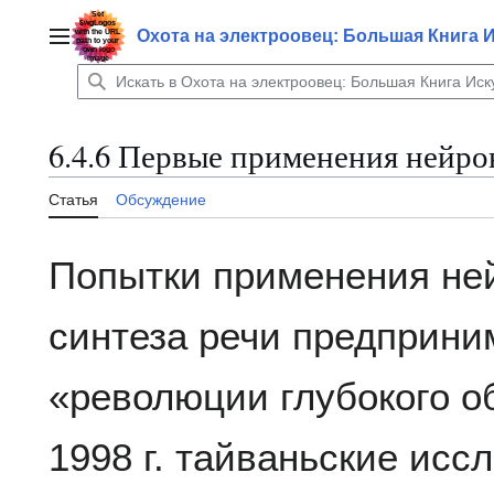
Перейти
к
Охота на электроовец: Большая Книга 
Главное меню
содержанию
6.4.6 Первые применения нейро
Статья
Обсуждение
Попытки применения ней
синтеза речи предприни
«революции глубокого о
1998 г. тайваньские ис