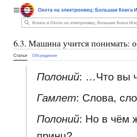
Перейти
к
Охота на электроовец: Большая Книга 
Главное меню
содержанию
6.3. Машина учится понимать: о
Статья
Обсуждение
Полоний
: …Что вы 
Гамлет
: Слова, сло
Полоний
: Но в чём 
принц?