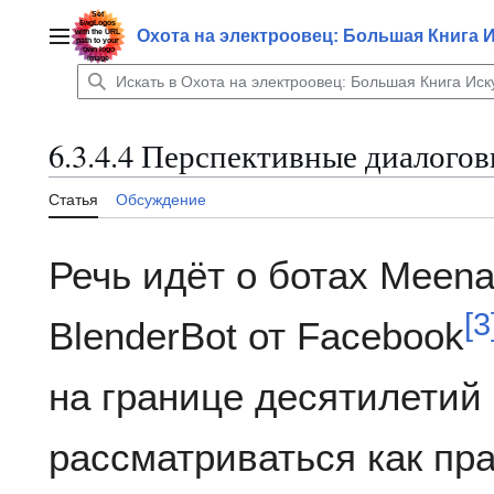
Перейти
к
Охота на электроовец: Большая Книга 
Главное меню
содержанию
6.3.4.4 Перспективные диалого
Статья
Обсуждение
Речь идёт о ботах Meena
[
3
BlenderBot от Facebook
на границе десятилетий 
рассматриваться как пр