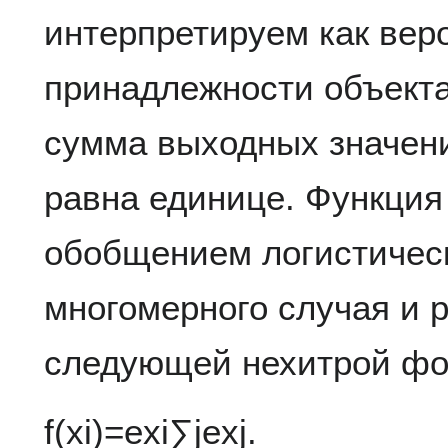
интерпретируем как вер
принадлежности объекта
сумма выходных значени
равна единице. Функция
обобщением логистичес
многомерного случая и 
следующей нехитрой фо
f
(
x
i
)
=
e
x
i
∑
j
e
x
j
.