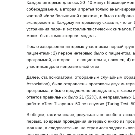
Каждое интервью длилось 30–40 минут. В эксперимент
собеседования, а вторая и третья только анализиров
частной и/или больничной практики, и была отобрана
эксперименте. Каждому интервьюеру сказали, что он б
устранения пара- и экстралингвистических сигналов.
может быть компьютерная модель.
После завершения интервью участникам первой групп
пациентами; 2) первое интервью было с пациентом, 
программой, а второе — с пациентом и, наконец, 4) 
участников дали неправильный ответ.
Далее, ста психиатрам, отобранным случайным образ
Association), были отправлены протоколы двух интер
программа, и было предложено определить, в каком и
ответов правильных было 21 (52%), а неправильных 1
работе «Тест Тьюринга: 50 лет спустя» (Turing Test: 50
В общем, так или иначе, результаты не особо отличал
первых, во время проведения интервью никто из пров
машина, а следовательно, не стремился задавать воп
поведение людей с диагнозом «параноидная шизофре