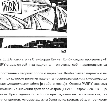
бота ELIZA психиатр из Стэнфорда Кеннет Колби создал программу «
PARRY старался сойти за пациента — он считал себя параноидным 
 собственных теориях Колби о паранойе. Колби считал паранойю 
), при котором реплики пациента «
основываются на структуриро
угом механических сбоях
[в работе мозга]». Ответы PARRY зависели
е изменения значений трёх параметров (FEAR — страх, ANGER — р
ка. При создании бота Колби преследовал как теоретические, так
 студентов, которые должны были использовать её для трениров