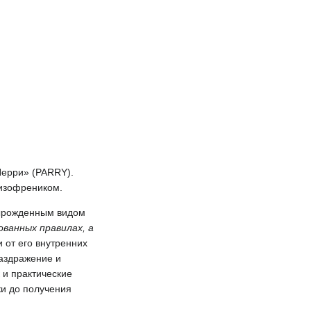
Перри» (PARRY).
шизофреником.
вырожденным видом
ванных правилах, а
 от его внутренних
аздражение и
 и практические
ки до получения