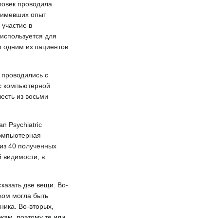
ловек проводила
, имевших опыт
 участие в
 используется для
о одним из пациентов
 проводились с
 с компьютерной
есть из восьми
 Psychiatric
компьютерная
 из 40 полученных
й видимости, в
казать две вещи. Во-
ком могла быть
ника. Во-вторых,
ам, поэтому те или