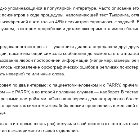
редко упоминающийся в популярной литературе. Часто описание эт
х психиатров в ходе процедуры, напоминающей тест Тьюринга, отл
изофренией и что только 48% психиатров справилось с задачей. 
лучаем, в котором проработки и детали эксперимента имеют больш
редованного интервью — участники диалога передавали друг другу
ии, накапливающей символы сообщения до момента его отправки
ользование любой посторонней информации (например, манеры реч
лялось исправление орфографических ошибок в репликах психотера
ть неверно) те или иные слова.
ровёл по два интервью: с пациентом-человеком и с PARRY, причём
ом — с PARRY, а во второй половине случаев — наоборот. В тестах
я разными настройками. «Сильная» версия демонстрировала боле
то время как симптомы «слабой» версии проявлялись в меньшей с
да.
овал в интервью шесть раз) получили свой диагноз от штатных пси
тия в эксперименте главой отделения.