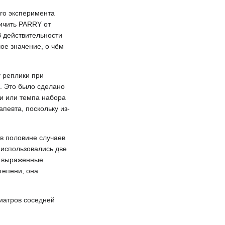
ого эксперимента
ичить PARRY от
В действительности
ое значение, о чём
 реплики при
. Это было сделано
и или темпа набора
певта, поскольку из-
 в половине случаев
 использовались две
е выраженные
тепени, она
хиатров соседней