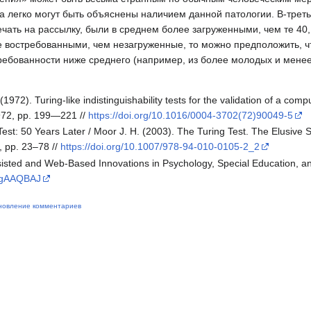
а легко могут быть объяснены наличием данной патологии. В-трет
ечать на рассылку, были в среднем более загруженными, чем те 40, 
 востребованными, чем незагруженные, то можно предположить, чт
ребованности ниже среднего (например, из более молодых и менее
1972). Turing-like indistinguishability tests for the validation of a comp
 1972, pp. 199—221 //
https://doi.org/10.1016/0004-3702(72)90049-5
Test: 50 Years Later / Moor J. H. (2003). The Turing Test. The Elusive St
0, pp. 23–78 //
https://doi.org/10.1007/978-94-010-0105-2_2
Assisted and Web-Based Innovations in Psychology, Special Education, 
SBgAAQBAJ
новление комментариев