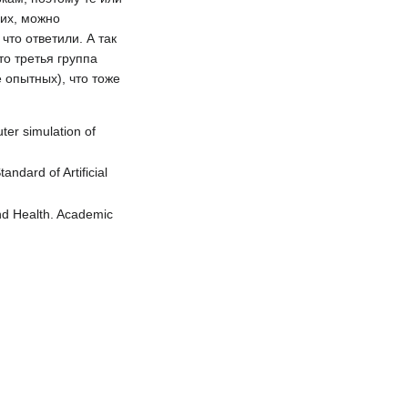
ьих, можно
что ответили. А так
о третья группа
 опытных), что тоже
uter simulation of
andard of Artificial
and Health. Academic