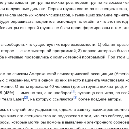
е участвовали три группы психиатров: первая группа из восьми че
али полученные диалоги. Первая группа состояла из специалистов
 из числа местных коллег-психиатров, изъявивших желание принять
удет опрашивать пациентов, используя телетайп, и что этот метод
 Психиатры из первой группы не были проинформированы о том, чт
ы сообщили, что существует четыре возможности: 1) оба интервью
а второе — с компьютерной программой; 3) первое интервью было
оба интервью проводились с компьютерной программой. При этом ш
ом по спискам Американской психиатрической ассоциации (American
вью с указанием, что в одном из них вместо пациента участвовала 
менно. Ответы прислали 40 человек (третья группа психиатров), и
[
1
]
9 (48%) — именно так, а не наоборот
; путаница возникла, по все
[
2
]
[
3
]
 Years Later)
, на которую ссылаются
более поздние авторы.
ись от случайного угадывания, однако в защиту психиатров можно с
одивших его специалистов не подозревал о том, что его собеседни
росы, которые могли бы помочь в выявлении электронного собесед
ния» может быть весьма странным по обычным человеческим мерк