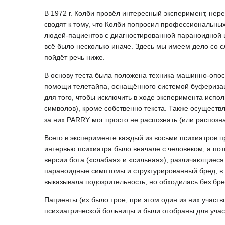
В 1972 г. Колби провёл интересный эксперимент, не
сводят к тому, что Колби попросил профессиональны
людей-пациентов с диагностированной параноидной ш
всё было несколько иначе. Здесь мы имеем дело со с
пойдёт речь ниже.
В основу теста была положена техника машинно-опос
помощи телетайпа, оснащённого системой буферизац
для того, чтобы исключить в ходе эксперимента исп
символов), кроме собственно текста. Также осуществ
за них PARRY мог просто не распознать (или распозна
Всего в эксперименте каждый из восьми психиатров п
интервью психиатра было вначале с человеком, а пот
версии бота («слабая» и «сильная»), различающиес
параноидные симптомы и структурированный бред, в 
выказывала подозрительность, но обходилась без бре
Пациенты (их было трое, при этом один из них участв
психиатрической больницы и были отобраны для учас