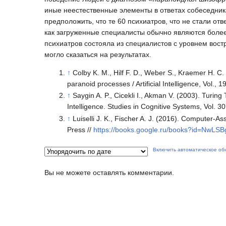
иные неестественные элементы в ответах собеседник
предположить, что те 60 психиатров, что не стали отв
как загруженные специалисты обычно являются более
психиатров состояла из специалистов с уровнем вост
могло сказаться на результатах.
↑
Colby K. M., Hilf F. D., Weber S., Kraemer H. C. (
paranoid processes / Artificial Intelligence, Vol.,
↑
Saygin A. P., Cicekli I., Akman V. (2003). Turing 
Intelligence. Studies in Cognitive Systems, Vol. 3
↑
Luiselli J. K., Fischer A. J. (2016). Computer-
Press //
https://books.google.ru/books?id=NwL
Включить автоматическое об
Вы не можете оставлять комментарии.