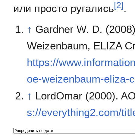
[
2
]
или просто ругались
.
↑
Gardner W. D. (2008
Weizenbaum, ELIZA Cre
https://www.informati
oe-weizenbaum-eliza-cr
↑
LordOmar (2000). AOL
s://everything2.com/tit