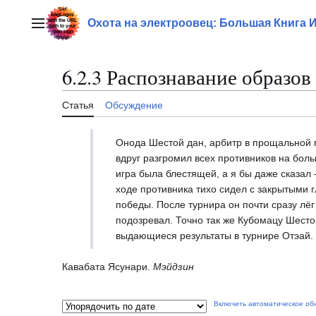
Перейти
к
Охота на электроовец: Большая Книга 
Главное меню
содержанию
6.2.3 Распознавание образов
Статья
Обсуждение
Онода Шестой дан, арбитр в прощальной п
вдруг разгромил всех противников на бол
игра была блестящей, а я бы даже сказал 
ходе противника тихо сидел с закрытыми г
победы. После турнира он почти сразу лёг 
подозревал. Точно так же Кубомацу Шестой
выдающиеся результаты в турнире Отэай.
Кавабата Ясунари.
Мэйдзин
Включить автоматическое об