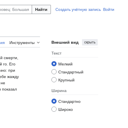
Найти
Создать учётную запись
Войти
Внешний вид
скрыть
рия
Инструменты
Текст
й смерти,
 го. Его
Мелкий
чно: при
Стандартный
себе жажду
Крупный
 не
н показал
Ширина
Стандартно
Широко