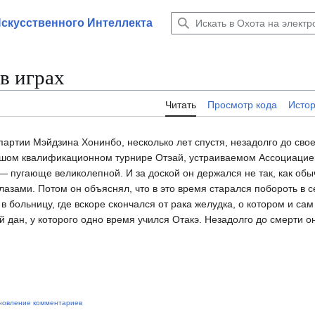
Искусственного Интеллекта
 в играх
Читать
Просмотр кода
Исто
артии Мэйдзина Хонинбо, несколько лет спустя, незадолго до свое
ьшом квалификационном турнире Отэай, устраиваемом Ассоциацией
— пугающе великолепной. И за доской он держался не так, как обы
лазами. Потом он объяснял, что в это время старался побороть в 
в больницу, где вскоре скончался от рака желудка, о котором и сам
 дан, у которого одно время учился Отакэ. Незадолго до смерти о
новление комментариев