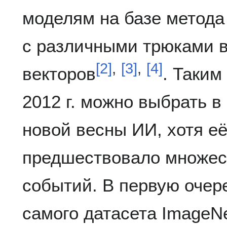
моделям на базе метода
с различными трюками 
[
2
]
,
[
3
]
,
[
4
]
векторов
. Таким
2012 г. можно выбрать в
новой весны ИИ, хотя е
предшествовало множес
событий. В первую очере
самого датасета ImageNe