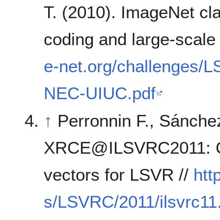
T. (2010). ImageNet clas
coding and large-scale
e-net.org/challenges
NEC-UIUC.pdf
↑
Perronnin F., Sánchez
XRCE@ILSVRC2011: C
vectors for LSVR //
htt
s/LSVRC/2011/ilsvrc11