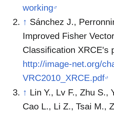
working
↑
Sánchez J., Perronnin
Improved Fisher Vector
Classification XRCE's p
http://image-net.org/c
VRC2010_XRCE.pdf
↑
Lin Y., Lv F., Zhu S.,
Cao L., Li Z., Tsai M.,