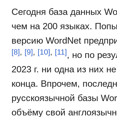
Сегодня база данных Wo
чем на 200 языках. Попы
версию WordNet предпр
[
8
]
,
[
9
]
,
[
10
]
,
[
11
]
, но по рез
2023 г. ни одна из них н
конца. Впрочем, послед
русскоязычной базы Wor
объёму свой англоязычн