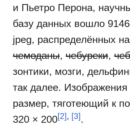
и Пьетро Перона, научн
базу данных вошло 914
jpeg, распределённых на
чемоданы
,
чебуреки
,
че
зонтики, мозги, дельфин
так далее. Изображения
размер, тяготеющий к 
[
2
]
,
[
3
]
320 × 200
.