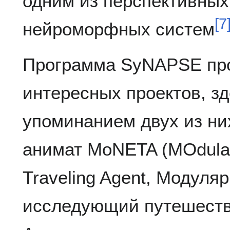
одним из перспективных
[
7
нейроморфных систем
Программа SyNAPSE про
интересных проектов, з
упоминанием двух из них
анимат MoNETA (MOdular 
Traveling Agent, Модул
исследующий путешеств