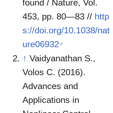
found / Nature, Vol.
453, pp. 80—83 //
http
s://doi.org/10.1038/nat
ure06932
↑
Vaidyanathan S.,
Volos C. (2016).
Advances and
Applications in