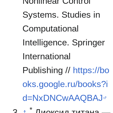
Nonlinear Control
Systems. Studies in
Computational
Intelligence. Springer
International
Publishing //
https://bo
oks.google.ru/books?i
d=NxDNCwAAQBAJ
*
↑
Диоксид титана —