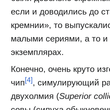
если и доводились до с
кремнии», то выпускали
малыми сериями, а то и
экземплярах.
Конечно, очень круто и
[
4
]
чип
, симулирующий ра
двухолмия (
Superior coll
совы (сипуха обыкновен