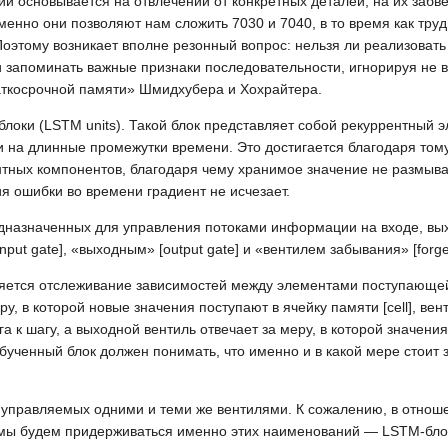
ии основывается на отвлечении от конкретных деталей, на их забв
енно они позволяют нам сложить 7030 и 7040, в то время как труд
этому возникает вполне резонный вопрос: нельзя ли реализовать
и запоминать важные признаки последовательности, игнорируя не 
аткосрочной памяти» Шмидхубера и Хохрайтера.
оки (LSTM units). Такой блок представляет собой рекуррентный э
 и на длинные промежутки времени. Это достигается благодаря тому
нтных компонентов, благодаря чему хранимое значение не размыва
я ошибки во времени градиент не исчезает.
едназначенных для управления потоками информации на входе, вых
ut gate], «выходным» [output gate] и «вентилем забывания» [forget
яется отслеживание зависимостей между элементами поступающей
у, в которой новые значения поступают в ячейку памяти [cell], ве
а к шагу, а выходной вентиль отвечает за меру, в которой значения
ученный блок должен понимать, что именно и в какой мере стоит 
 управляемых одними и теми же вентилями. К сожалению, в отнош
 мы будем придерживаться именно этих наименований — LSTM-бло