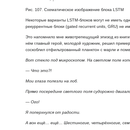
Рис. 107. Схематическое изображение блока LSTM
Некоторые варианты LSTM-блоков могут не иметь одн
рекуррентные блоки (gated recurrent units, GRU) не 
Это напомнило мне животрепещущий эпизод из книги 
нём главный герой, молодой художник, решил пример
соскоблил отфильтрованный планктон с марли и поме
Вот стекло под микроскопом. На светлом поле коп
— Что это?!
Мои глаза полезли на лоб.
Прямо посередине светлого поля судорожно двигалс
— Ого!
Я поперхнулся от радости.
А вон ещё… ещё… Шестиногие, четырёхногие, семин