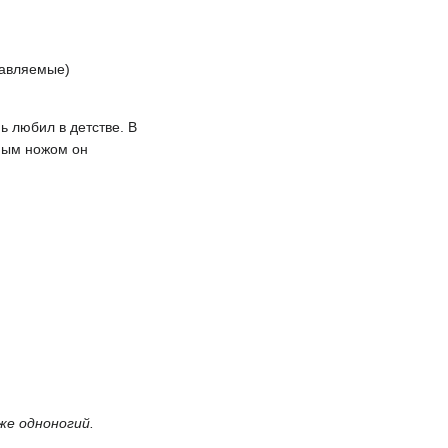
равляемые)
 любил в детстве. В
нным ножом он
же одноногий.