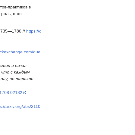
тов-практиков в
 роль, став
. 1735—1780 //
https://d
stackexchange.com/que
стол и начал
, что с каждым
олу, но таракан
s/1708.02182
s://arxiv.org/abs/2110.