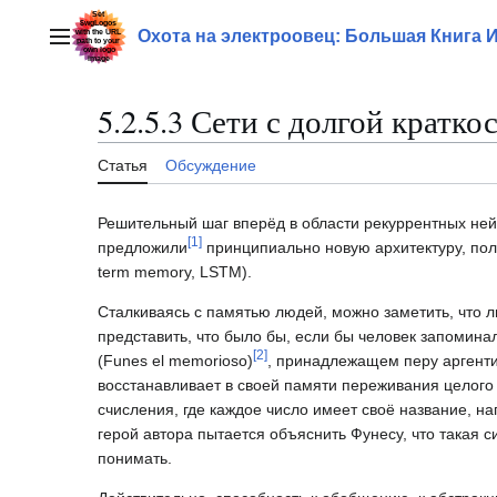
Перейти
к
Охота на электроовец: Большая Книга 
Главное меню
содержанию
5.2.5.3 Сети с долгой крат
Статья
Обсуждение
Решительный шаг вперёд в области рекуррентных нейр
[
1
]
предложили
принципиально новую архитектуру, пол
term memory, LSTM).
Сталкиваясь с памятью людей, можно заметить, что 
представить, что было бы, если бы человек запомина
[
2
]
(Funes el memorioso)
, принадлежащем перу аргенти
восстанавливает в своей памяти переживания целого 
счисления, где каждое число имеет своё название, 
герой автора пытается объяснить Фунесу, что такая с
понимать.