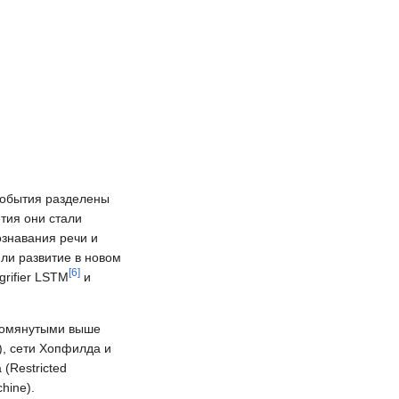
события разделены
тия они стали
ознавания речи и
ли развитие в новом
[
6
]
grifier LSTM
и
упомянутыми выше
), сети Хопфилда и
(Restricted
hine).