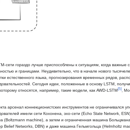
M-сети гораздо лучше приспособлены к ситуациям, когда важные 
стью и границами. Неудивительно, что в начале нового тысячеле
тки естественного языка, прогнозирования временных рядов, расп
едовательностей. Сегодня идеи, положенные в основу LSTM, получи
[
5
]
 которому относятся, например, такие модели, как AWD-LSTM
, Mo
лекта арсенал коннекционистских инструментов не ограничивался 
вателей имели сети Кохонена, эхо-сети (Echo State Network, ESN
 (Boltzmann machine), а затем и ограниченная машина Больцмана 
p Belief Networks, DBN) и даже машина Гельмгольца (Helmholtz mac