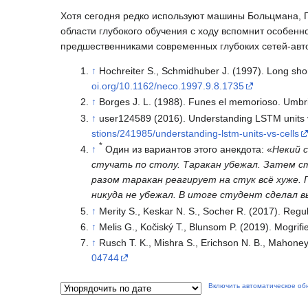
Хотя сегодня редко используют машины Больцмана, Г
области глубокого обучения с ходу вспомнит особенн
предшественниками современных глубоких сетей-авт
↑
Hochreiter S., Schmidhuber J. (1997). Long sho
oi.org/10.1162/neco.1997.9.8.1735
↑
Borges J. L. (1988). Funes el memorioso. Umbri
↑
user124589 (2016). Understanding LSTM units vs
stions/241985/understanding-lstm-units-vs-cells
*
↑
Один из вариантов этого анекдота: «
Некий 
стучать по столу. Таракан убежал. Затем с
разом таракан реагирует на стук всё хуже. 
никуда не убежал. В итоге студент сделал в
↑
Merity S., Keskar N. S., Socher R. (2017). Re
↑
Melis G., Kočiský T., Blunsom P. (2019). Mogrif
↑
Rusch T. K., Mishra S., Erichson N. B., Mahon
04744
Включить автоматическое об