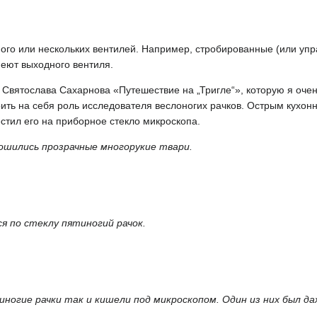
ого или нескольких вентилей. Например, стробированные (или уп
имеют выходного вентиля.
Святослава Сахарнова «Путешествие на „Тригле“», которую я очень
ить на себя роль исследователя веслоногих рачков. Острым кухо
стил его на приборное стекло микроскопа.
ошились прозрачные многорукие твари.
я по стеклу пятиногий рачок.
огие рачки так и кишели под микроскопом. Один из них был да