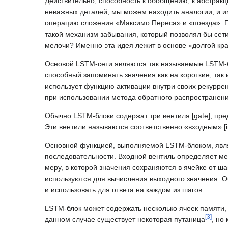
Действительно, способность к обобщению, к абстракц
неважных деталей, мы можем находить аналогии, и им
операцию сложения «Максимо Переса» и «поезда». По
такой механизм забывания, который позволял бы сет
мелочи? Именно эта идея лежит в основе «долгой кр
Основой LSTM-сети являются так называемые LSTM-бл
способный запоминать значения как на короткие, так
использует функцию активации внутри своих рекурре
при использовании метода обратного распространени
Обычно LSTM-блоки содержат три вентиля [gate], пр
Эти вентили называются соответственно «входным» [inp
Основной функцией, выполняемой LSTM-блоком, явл
последовательности. Входной вентиль определяет мер
меру, в которой значения сохраняются в ячейке от шаг
используются для вычисления выходного значения. Об
и использовать для ответа на каждом из шагов.
LSTM-блок может содержать несколько ячеек памяти,
[
3
]
данном случае существует некоторая путаница
, но