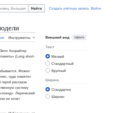
Найти
Создать учётную запись
Войти
модели
Внешний вид
скрыть
рия
Инструменты
Текст
 Зепп Хохрайтер
амять» (Long short-
Мелкий
Стандартный
Крупный
забывается. Можно
унес, чудо памяти»
Ширина
 герой рассказа
ственную систему
Стандартно
 «поезд». Лирический
Широко
или не хочет