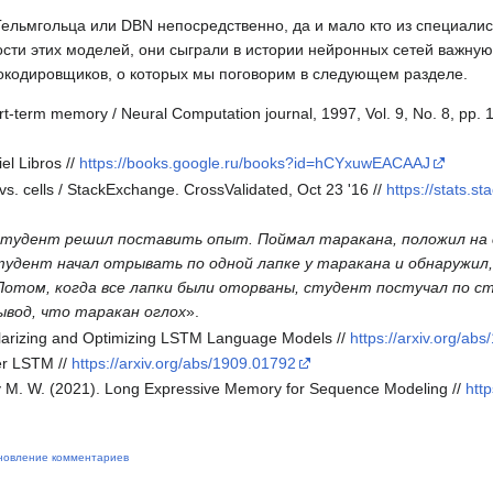
ельмгольца или DBN непосредственно, да и мало кто из специалис
ости этих моделей, они сыграли в истории нейронных сетей важную
окодировщиков, о которых мы поговорим в следующем разделе.
rt-term memory / Neural Computation journal, 1997, Vol. 9, No. 8, pp
el Libros //
https://books.google.ru/books?id=hCYxuwEACAAJ
. cells / StackExchange. CrossValidated, Oct 23 '16 //
https://stats.
студент решил поставить опыт. Поймал таракана, положил на 
тудент начал отрывать по одной лапке у таракана и обнаружил
Потом, когда все лапки были оторваны, студент постучал по ст
ывод, что таракан оглох
».
gularizing and Optimizing LSTM Language Models //
https://arxiv.org/ab
ier LSTM //
https://arxiv.org/abs/1909.01792
ey M. W. (2021). Long Expressive Memory for Sequence Modeling //
http
новление комментариев