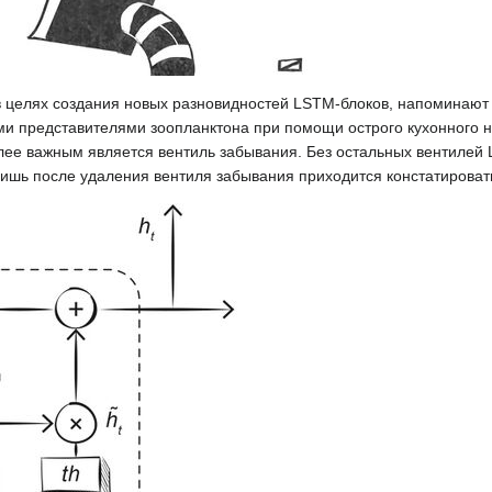
 в целях создания новых разновидностей LSTM-блоков, напоминаю
ми представителями зоопланктона при помощи острого кухонного 
лее важным является вентиль забывания. Без остальных вентилей 
ишь после удаления вентиля забывания приходится констатировать