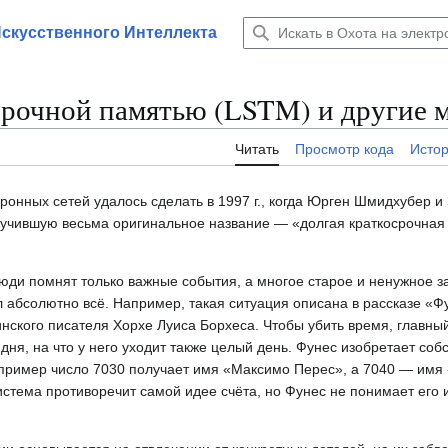
Искусственного Интеллекта
косрочной памятью (LSTM) и другие 
Читать
Просмотр кода
Исто
онных сетей удалось сделать в 1997 г., когда Юрген Шмидхубер и
учившую весьма оригинальное название — «долгая краткосрочная п
люди помнят только важные события, а многое старое и ненужное 
л абсолютно всё. Например, такая ситуация описана в рассказе «Ф
нского писателя Хорхе Луиса Борхеса. Чтобы убить время, главный
дня, на что у него уходит также целый день. Фунес изобретает соб
например число 7030 получает имя «Максимо Перес», а 7040 — имя
истема противоречит самой идее счёта, но Фунес не понимает его 