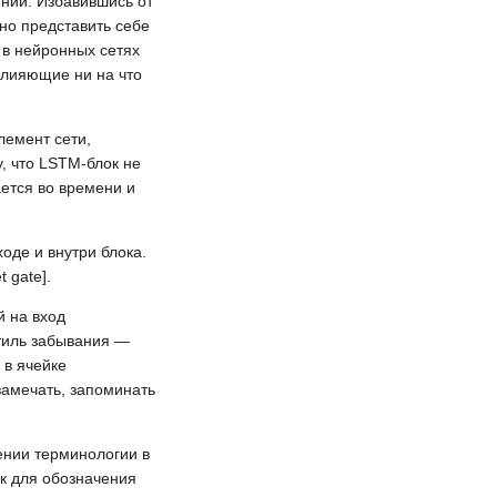
ении. Избавившись от
но представить себе
 в нейронных сетях
влияющие ни на что
лемент сети,
, что LSTM‑блок не
ется во времени и
оде и внутри блока.
 gate].
 на вход
нтиль забывания —
 в ячейке
замечать, запоминать
ении терминологии в
к для обозначения