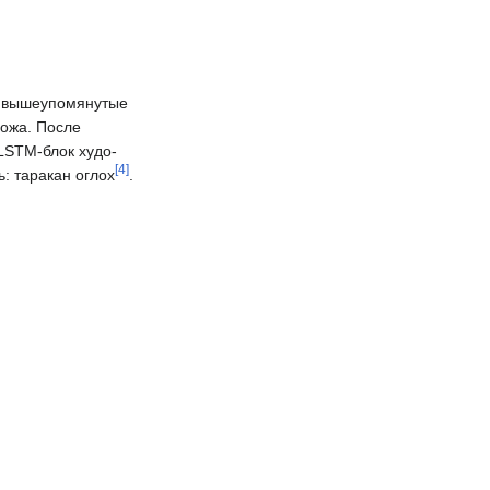
т вышеупомянутые
ножа. После
LSTM-блок худо-
[
4
]
: таракан оглох
.