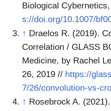
Biological Cybernetics,
s://doi.org/10.1007/bf
↑
Draelos R. (2019). C
Correlation / GLASS B
Medicine, by Rachel Le
26, 2019 //
https://gla
7/26/convolution-vs-cro
↑
Rosebrock A. (2021).