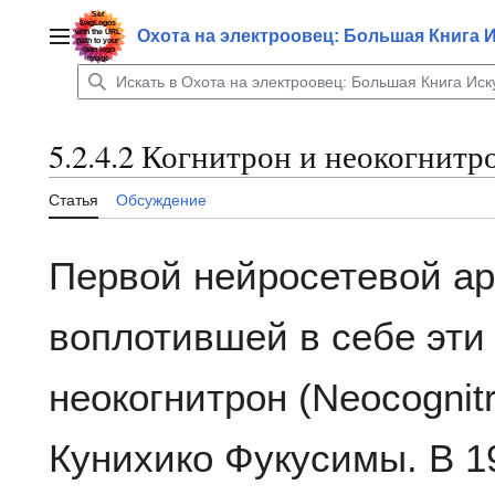
Перейти
к
Охота на электроовец: Большая Книга 
Главное меню
содержанию
5.2.4.2 Когнитрон и неокогнит
Статья
Обсуждение
Первой нейросетевой ар
воплотившей в себе эти
неокогнитрон (Neocognit
Кунихико Фукусимы. В 19