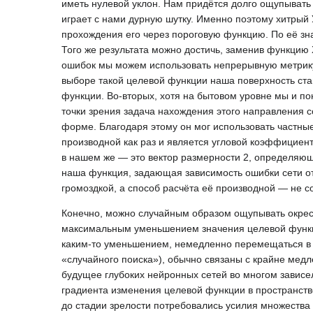
иметь нулевой уклон. Нам придётся долго ощупывать
играет с нами дурную шутку. Именно поэтому хитрый 
прохождения его через пороговую функцию. По её зн
Того же результата можно достичь, заменив функцию
ошибок мы можем использовать непрерывную метрику
выборе такой целевой функции наша поверхность ста
функции. Во-вторых, хотя на бытовом уровне мы и п
точки зрения задача нахождения этого направления 
форме. Благодаря этому он мог использовать частны
производной как раз и является угловой коэффициен
в нашем же — это вектор размерности 2, определяющ
наша функция, задающая зависимость ошибки сети от
громоздкой, а способ расчёта её производной — не 
Конечно, можно случайным образом ощупывать окрест
максимальным уменьшением значения целевой функции
каким-то уменьшением, немедленно перемещаться в 
«случайного поиска»), обычно связаны с крайне мед
будущее глубоких нейронных сетей во многом зависе
градиента изменения целевой функции в пространстве 
до стадии зрелости потребовались усилия множества 