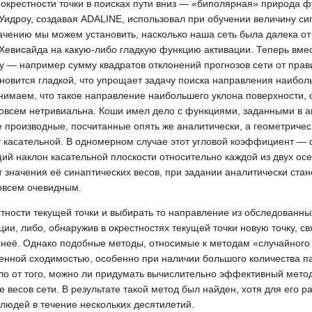
 окрестности точки в поисках пути вниз — «биполярная» природа 
Уидроу, создавая ADALINE, использовал при обучении величину си
ачению мы можем установить, насколько наша сеть была далека от 
 Хевисайда на какую-либо гладкую функцию активации. Теперь вме
 — например сумму квадратов отклонений прогнозов сети от прав
новится гладкой, что упрощает задачу поиска направления наибо
онимаем, что такое направление наибольшего уклона поверхности, 
совсем нетривиальна. Коши имел дело с функциями, заданными в 
е производные, посчитанные опять же аналитически, а геометриче
т касательной. В одномерном случае этот угловой коэффициент — 
ий наклон касательной плоскости относительно каждой из двух ос
 значения её синаптических весов, при задании аналитически стан
совсем очевидным.
ности текущей точки и выбирать то направление из обследованных
, либо, обнаружив в окрестностях текущей точки новую точку, св
неё. Однако подобные методы, относимые к методам «случайного 
ленной сходимостью, особенно при наличии большого количества п
ло от того, можно ли придумать вычислительно эффективный метод
весов сети. В результате такой метод был найден, хотя для его р
людей в течение нескольких десятилетий.