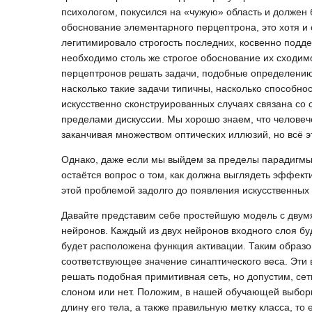
психологом, покусился на «чужую» область и должен 
обоснование элементарного перцептрона, это хотя и с
легитимировало строгость последних, косвенно подд
необходимо столь же строгое обоснование их сходимо
перцептронов решать задачи, подобные определению ч
насколько такие задачи типичны, насколько способно
искусственно сконструированных случаях связана со 
пределами дискуссии. Мы хорошо знаем, что человеч
заканчивая множеством оптических иллюзий, но всё э
Однако, даже если мы выйдем за пределы парадигмы
остаётся вопрос о том, как должна выглядеть эффект
этой проблемой задолго до появления искусственных
Давайте представим себе простейшую модель с двум
нейронов. Каждый из двух нейронов входного слоя бу
будет расположена функция активации. Таким образом
соответствующее значение синаптического веса. Эти
решать подобная примитивная сеть, но допустим, сет
слоном или нет. Положим, в нашей обучающей выборк
длину его тела, а также правильную метку класса, то