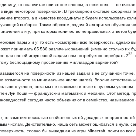
единицу, то она считает животное слоном, а если ноль — не считае
в виде некоторой поверхности. В трёхмерной системе координат п
чение второго, а в качестве координаты
z
будем использовать коли
бучающей выборки. Таким образом, задачей алгоритма обучения я
х значений
x
и
y
, при которых количество неправильных ответов бу
озможные пары
x
и
y
, то есть «осмотрев» всю поверхность, однако в
ожет принимать 65 536 различных значений (именно столько их буд
32
аже для нашей игрушечной задачи нам потребуется перебрать 2
,
этому беспощадному просеиванию миллиардов вариантов?
азавшегося на поверхности из нашей задачи в её случайной точке.
(по возможности за минимальное число шагов). Вполне естественн
ольшего уклона, пока мы не окажемся в точке с нулевым уклоном.
стен Луи Коши — французский математик и механик. Этот метод, 
разновидностей сегодня часто объединяют в семейство, называемое
, то заметим несколько свойственных ей досадных неприятностей.
лым числам. Действительно, наша сеть может ошибаться в нуле, се
поверхность, словно бы вышедшая из игры Minecraft, почти во всех 