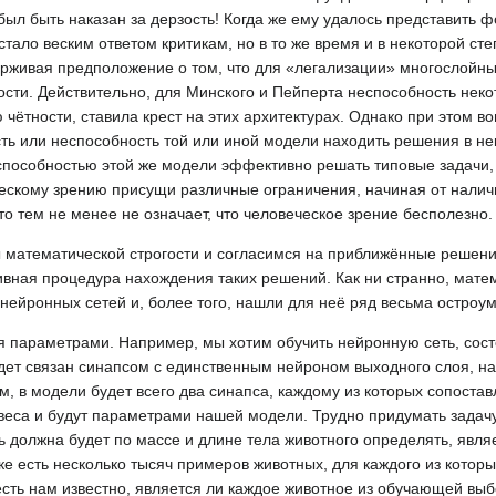
был быть наказан за дерзость! Когда же ему удалось представить 
тало веским ответом критикам, но в то же время и в некоторой ст
ерживая предположение о том, что для «легализации» многослойн
сти. Действительно, для Минского и Пейперта неспособность неко
ётности, ставила крест на этих архитектурах. Однако при этом во
сть или неспособность той или иной модели находить решения в н
способностью этой же модели эффективно решать типовые задачи, 
ескому зрению присущи различные ограничения, начиная от налич
то тем не менее не означает, что человеческое зрение бесполезно.
 математической строгости и согласимся на приближённые решени
ивная процедура нахождения таких решений. Как ни странно, матем
 нейронных сетей и, более того, нашли для неё ряд весьма остроу
я параметрами. Например, мы хотим обучить нейронную сеть, сос
дет связан синапсом с единственным нейроном выходного слоя, на
, в модели будет всего два синапса, каждому из которых сопоста
 веса и будут параметрами нашей модели. Трудно придумать задач
ь должна будет по массе и длине тела животного определять, явля
е есть несколько тысяч примеров животных, для каждого из котор
 есть нам известно, является ли каждое животное из обучающей выб