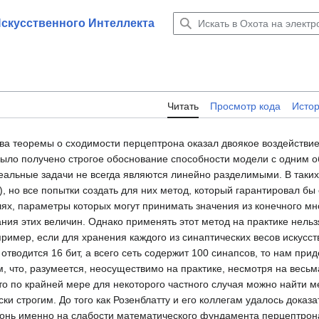
Искусственного Интеллекта
Читать
Просмотр кода
Исто
тва теоремы о сходимости перцептрона оказал двоякое воздействие
 было получено строгое обоснование способности модели с одним
еальные задачи не всегда являются линейно разделимыми. В таки
, но все попытки создать для них метод, который гарантировал бы
лях, параметры которых могут принимать значения из конечного мн
ия этих величин. Однако применять этот метод на практике нельзя
имер, если для хранения каждого из синаптических весов искусс
водится 16 бит, а всего сеть содержит 100 синапсов, то нам прид
, что, разумеется, неосуществимо на практике, несмотря на весь
то по крайней мере для некоторого частного случая можно найти м
и строгим. До того как Розенблатту и его коллегам удалось доказат
онь именно на слабости математического фундамента перцептрона.