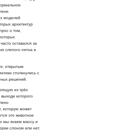
формальное
епени
ых моделей
торых архитектур
прос о том,
екоторых
часто оставался за
ия слепого пятна и
я, открытым
атики столкнулись с
мных решений.
тоящую из трёх
 выходе которого
влено
у, которую может
ется это животное
ых мы знаем массу и
орки слоном или нет.