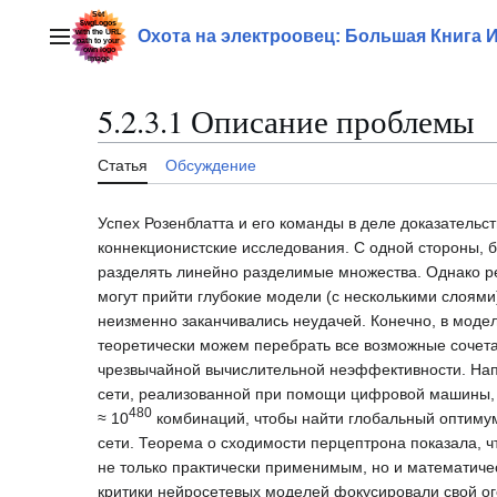
Перейти
к
Охота на электроовец: Большая Книга 
Главное меню
содержанию
5.2.3.1 Описание проблемы
Статья
Обсуждение
Успех Розенблатта и его команды в деле доказательс
коннекционистские исследования. С одной стороны,
разделять линейно разделимые множества. Однако р
могут прийти глубокие модели (с несколькими слоями)
неизменно заканчивались неудачей. Конечно, в моде
теоретически можем перебрать все возможные сочетан
чрезвычайной вычислительной неэффективности. Напр
сети, реализованной при помощи цифровой машины, от
480
≈ 10
комбинаций, чтобы найти глобальный оптимум
сети. Теорема о сходимости перцептрона показала, ч
не только практически применимым, но и математическ
критики нейросетевых моделей фокусировали свой ог