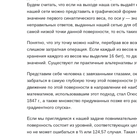
Будем считать, что если на выходе наша сеть выдаёт 
нашей сети можно представить в графической форме 
значение первого синаптического веса, по оси
y
— зна
неправильных ответов, выданных нашей сетью для о
самой низкой точки данной поверхности, то есть таки
Понятно, что эту точку можно найти, перебрав все в
слишком затратная операция. Если каждый из весов м
хранения каждого из весов мы выделим 16 бит), то д
значений. Существуют ли практичные альтернативы 
Представим себе человека с завязанными глазами, ок
забраться в самую глубокую точку этой поверхности 
движение по этой поверхности в направлении её наиб
математиков, использовавшим этот подход, стал Огю
1847 г., а также множество придуманных позже его 
градиентного спуска».
Если мы приглядимся к нашей задаче повнимательнее
поверхность состоит из уровней, соответствующих це
но не может ошибаться в ⅔ или 124,57 случая. Такая 