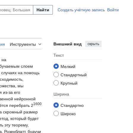
Найти
Создать учётную запись
Войти
Внешний вид
скрыть
рия
Инструменты
Текст
 на
 обучаемым слоем
Мелкий
х случаях на помощь
Стандартный
 сходимость,
Крупный
ожества, мы
 из-за его
Ширина
твенной нейронной
1600
ётся перебрать 2
Стандартно
ма скромный размер
Широко
етод, который будет
ь эту теорему,
 Розенблатт, будучи