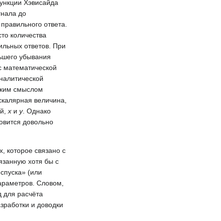
функции Хэвисайда
гнала до
правильного ответа.
сто количества
ильных ответов. При
льшего убывания
с математической
аналитической
ским смыслом
скалярная величина,
ей,
x
и
y
. Однако
овится довольно
, которое связано с
язанную хотя бы с
спуска» (или
араметров. Словом,
 для расчёта
азработки и доводки