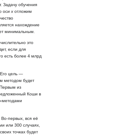
т. Задачу обучения
о оси
x
отложим
чество
вляется нахождение
дет минимальным.
ычислительно это
ет, если для
 то есть более 4 млрд
 Его цель —
ым методом будет
 Первым из
предложенный Коши в
 «методами
 Во-первых, вся её
ми или 300 случаях,
своих точках будет