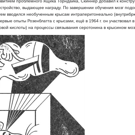
витием проблемного ящика Торндайка, Скиннер добавил к констр
устройство, выдающее награду. По завершении обучения мозг под
затем вводился необученным крысам интраперитонеально (внутрибр
первые опыты Розенблатта с крысами, ещё в 1964 г. он участвовал 
вой кислоты) на процессы связывания серотонина в крысином моз