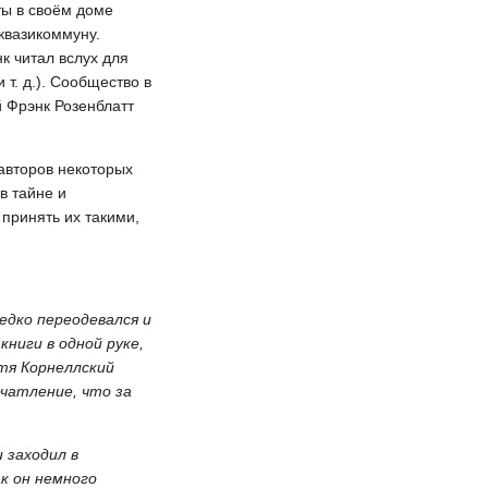
ты в своём доме
квазикоммуну.
к читал вслух для
 т. д.). Сообщество в
 Фрэнк Розенблатт
оавторов некоторых
в тайне и
 принять их такими,
едко переодевался и
ниги в одной руке,
отя Корнеллский
ечатление, что за
 заходил в
ак он немного