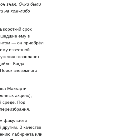
он знал. Очки были
ли на ком-либо
 короткий срок
ришедшие ему в
кантом — он приобрёл
тему известной
ружения экзопланет
ейле. Когда
, Поиск внеземного
ина Маккарти.
оенных акциях),
 среде. Под
 переизбрания.
ом факультете
 другим. В качестве
дению лабиринта или