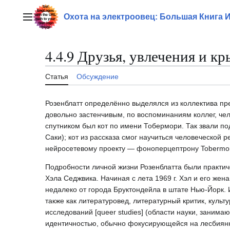
Перейти
к
Охота на электроовец: Большая Книга 
Главное меню
содержанию
4.4.9 Друзья, увлечения и к
Статья
Обсуждение
Розенблатт определённо выделялся из коллектива пр
довольно застенчивым, по воспоминаниям коллег, че
спутником был кот по имени Тобермори. Так звали по
Саки); кот из рассказа смог научиться человеческой
нейросетевому проекту — фоноперцептрону Tobermor
Подробности личной жизни Розенблатта были практич
Хэла Седжвика. Начиная с лета 1969 г. Хэл и его жен
недалеко от города Бруктондейла в штате Нью-Йорк. 
также как литературовед, литературный критик, культу
исследований [queer studies] (области науки, заним
идентичностью, обычно фокусирующейся на лесбиянка