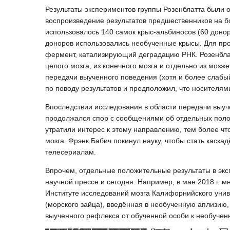
Результаты экспериментов группы Розенблатта были 
воспроизведение результатов предшественников на б
использовалось 140 самок крыс-альбиносов (60 донор
доноров использовались необученные крысы. Для про
фермент, катализирующий деградацию РНК. Розенблат
целого мозга, из конечного мозга и отдельно из мозж
передачи выученного поведения (хотя и более слабы
по поводу результатов и предположил, что носителя
Впоследствии исследования в области передачи выуче
продолжался спор с сообщениями об отдельных поло
утратили интерес к этому направлению, тем более ч
мозга. Фрэнк Бабич покинул науку, чтобы стать каск
телесериалам.
Впрочем, отдельные положительные результаты в эк
научной прессе и сегодня. Например, в мае 2018 г.
Институте исследований мозга Калифорнийского унив
(морского зайца), введённая в необученную аплизию
выученного рефлекса от обученной особи к необучен