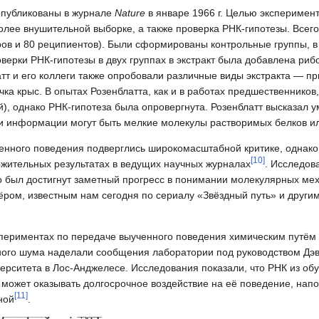
опубликованы в журнале
Nature
в январе 1966 г. Целью эксперимен
олее внушительной выборке, а также проверка РНК-гипотезы. Всего
ов и 80 реципиентов). Были сформированы контрольные группы, в 
верки РНК-гипотезы в двух группах в экстракт была добавлена ри
т и его коллеги также опробовали различные виды экстракта — пр
ечка крыс. В опытах Розенблатта, как и в работах предшественнико
й), однако РНК‑гипотеза была опровергнута. Розенблатт высказал
ми информации могут быть мелкие молекулы растворимых белков и
нного поведения подверглись широкомасштабной критике, однако и
[
10
]
жительных результатах в ведущих научных журналах
. Исследов
то был достигнут заметный прогресс в понимании молекулярных ме
адёром, известным нам сегодня по сериалу «Звёздный путь» и други
спериментах по передаче выученного поведения химическим путём
 много шума наделали сообщения лаборатории под руководством Дэ
ерситета в Лос-Анджелесе. Исследования показали, что РНК из об
, может оказывать долгосрочное воздействие на её поведение, н
[
11
]
ной
.