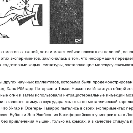
кт мозговых тканей, хотя и может сейчас показаться нелепой, осн
е этих экспериментов, заключалась в том, что информация переда
 «адгезивные коды», сигнатуры, заставляющие молекулу связыват
ты других научных коллективов, которыми были продемонстриров
ад, Ханс Рёйгард-Петерсен и Томас Ниссен из Института общей зо
ные огни и затем использовали интрацистернальные инъекции мозг
 в качестве стимула звук удара молотка по металлической тарелк
 что Унгар и Осегера-Наварро пытались в своих экспериментах пер
ьюзен Бубаш и Энн Якобсон из Калифорнийского университета в Ло
без привлечения мышей, только на крысах, а в качестве стимула 