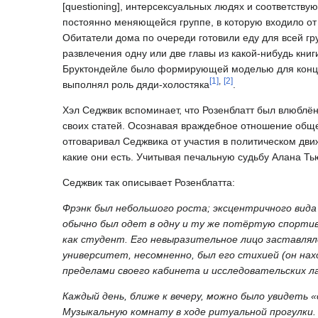
[questioning], интерсексуальных людях и соответств
постоянно меняющейся группе, в которую входило от 
Обитатели дома по очереди готовили еду для всей гр
развлечения одну или две главы из какой-нибудь книги
Бруктондейле было формирующей моделью для концеп
[
1
]
,
[
2
]
выполнял роль дяди-холостяка
.
Хэл Седжвик вспоминает, что Розенблатт был влюблён 
своих статей. Осознавая враждебное отношение общес
отговаривал Седжвика от участия в политическом дви
какие они есть. Учитывая печальную судьбу Алана Ть
Седжвик так описывает Розенблатта:
Фрэнк был небольшого роста; эксцентричного вида 
обычно был одет в одну и ту же потёртую спортивн
как студент. Его невыразительное лицо заставляло
университет, несомненно, был его стихией (он нах
пределами своего кабинета и исследовательских ла
Каждый день, ближе к вечеру, можно было увидеть 
Музыкальную комнату в ходе ритуальной прогулки. Т