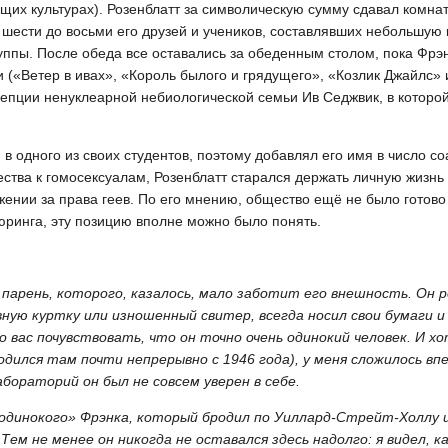
ующих культурах). Розенблатт за символическую сумму сдавал комна
шести до восьми его друзей и учеников, составлявших небольшую 
уппы. После обеда все оставались за обеденным столом, пока Фрэн
 («Ветер в ивах», «Король былого и грядущего», «Козлик Джайлс» и
ции ненуклеарной небиологической семьи Ив Седжвик, в которой
в одного из своих студентов, поэтому добавлял его имя в число с
тва к гомосексуалам, Розенблатт старался держать личную жизнь 
жении за права геев. По его мнению, общество ещё не было готово
юринга, эту позицию вполне можно было понять.
парень, которого, казалось, мало заботит его внешность. Он р
ую куртку или изношенный свитер, всегда носил свои бумаги и к
 вас почувствовать, что он точно очень одинокий человек. И х
одился там почти непрерывно с 1946 года), у меня сложилось вп
бораторий он был не совсем уверен в себе.
«одинокого» Фрэнка, который бродил по Уиллард-Стрейт-Холлу и
ем не менее он никогда не оставался здесь надолго: я видел, к