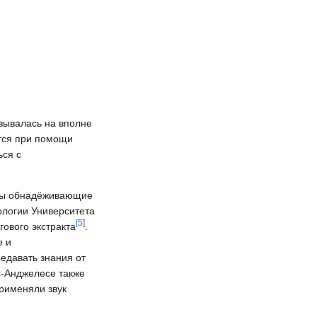
овывалась на вполне
ётся при помощи
ься с
аны обнадёживающие
ологии Университета
[
5
]
ового экстракта
.
е и
едавать знания от
с-Анджелесе также
применяли звук