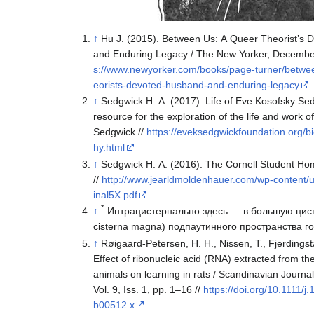
↑
Hu J. (2015). Between Us: A Queer Theorist’s
and Enduring Legacy / The New Yorker, December
s://www.newyorker.com/books/page-turner/betwe
eorists-devoted-husband-and-enduring-legacy
↑
Sedgwick H. A. (2017). Life of Eve Kosofsky Sed
resource for the exploration of the life and work 
Sedgwick //
https://eveksedgwickfoundation.org/b
hy.html
↑
Sedgwick H. A. (2016). The Cornell Student H
//
http://www.jearldmoldenhauer.com/wp-content/u
inal5X.pdf
*
↑
Интрацистернально здесь — в большую цист
cisterna magna) подпаутинного пространства го
↑
Røigaard-Petersen, H. H., Nissen, T., Fjerdingst
Effect of ribonucleic acid (RNA) extracted from the
animals on learning in rats / Scandinavian Journa
Vol. 9, Iss. 1, pp. 1–16 //
https://doi.org/10.1111/j
b00512.x