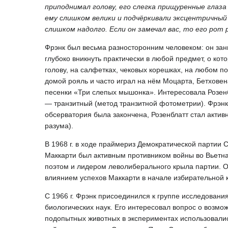
приподнимал голову, его слегка прищуренные глаза
ему слишком велики и подчёркивали эксцентричный о
слишком надолго. Если он замечал вас, то его рот
Фрэнк был весьма разносторонним человеком: он зан
глубоко вникнуть практически в любой предмет, о ко
голову, на салфетках, чековых корешках, на любом 
домой рояль и часто играл на нём Моцарта, Бетховен
песенки «Три слепых мышонка». Интересовала Розенб
— транзитный (метод транзитной фотометрии). Фрэнк
обсерватория была закончена, Розенблатт стал активным
разума).
В 1968 г. в ходе праймериз Демократической партии
Маккарти был активным противником войны во Вьетнам
поэтом и лидером леволиберального крыла партии. 
влиянием успехов Маккарти в начале избирательной 
С 1966 г. Фрэнк присоединился к группе исследовани
биологических наук. Его интересовал вопрос о возмо
подопытных животных в экспериментах использовали