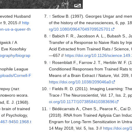
 Devoted Husband
↑
Setlow B. (1997). Georges Ungar and memo
 9, 2015 //
http
of the history of the neurosciences, 6, pp. 
en-us-a-queer-th
rg/10.1080/09647049709525701
↑
Babich F. R., Jacobson A. L., Bubash S., J
gwick / A
Transfer of a Response to Naive Rats by Inje
of Eve Kosofsky
Acid Extracted from Trained Rats / Science,
iography/biograp
—657 //
https://doi.org/10.1126/science.149
↑
Rosenblatt F., Farrow J. T., Herblin W. F. (
omophile League
Conditioned Responses from Trained Rats to
ploads/Cornell-F
Means of a Brain Extract / Nature, Vol. 209, 
https://doi.org/10.1038/209046a0
ерну (лат.
↑
Fields R. D. (2011). Imaging Learning: Th
ловного мозга.
Trace / The Neuroscientist, Vol. 17, Iss. 2,
oi.org/10.1177/1073858410383696
ad, E. J. (1968).
 brain of trained
↑
Bédécarrats A., Chen S., Pearce K., Cai D
l of Psychology,
(2018). RNA from Trained Aplysia Can Induc
.1467-9450.1968.t
Engram for Long-Term Sensitization in Untra
14 May 2018, Vol. 5, Iss. 3 //
https://doi.or