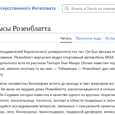
Искусственного Интеллекта
рысы Розенблатта
Читать
Просмотр кода
Исто
еподавателей Корнеллского университета тех лет. Он был весьма 
ловеком. Розенблатт виртуозно водил спортивный автомобиль MGA,
допытного кота из рассказа Гектора Хью Манро (более известен п
 речи, именно поэтому то же имя — Тобермори — Розенблатт дал с
y.
ески неизвестны биографам вплоть до выхода в свет мемуаров его
а Ив жили на чердаке дома Розенблатта, располагавшегося в сельс
Ив Седжвик сегодня известна в качестве одного из крупных теорет
ролог, писательница, поэтесса, эксперт в области гендерных и пион
ающейся исследованием вопросов, связанных с сексуальной ориент
х, геях, бисексуалах, трансгендерах, гендерной дисфории, асекс