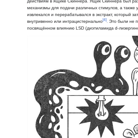
действиям в ящике Скиннера. Ящик Скиннера был раз
механизмы для подачи различных стимулов, а также 
извлекался и перерабатывался в экстракт, который 
[
4
]
внутривенно или интрацистернально
. Это были не 
посвящённом влиянию LSD (диэтиламида d-лизергино