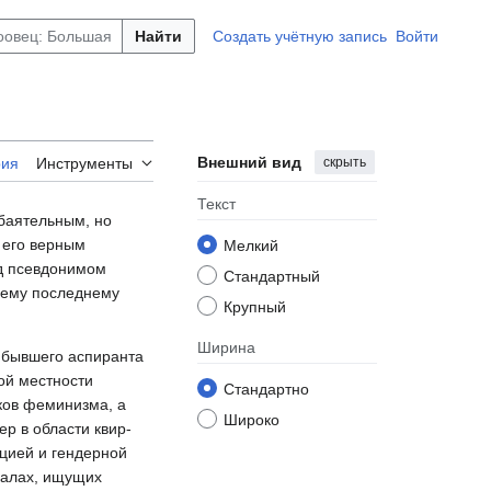
Найти
Создать учётную запись
Войти
Внешний вид
скрыть
рия
Инструменты
Текст
обаятельным, но
 его верным
Мелкий
од псевдонимом
Стандартный
воему последнему
Крупный
Ширина
 бывшего аспиранта
кой местности
Стандартно
иков феминизма, а
Широко
ер в области квир-
ацией и гендерной
уалах, ищущих