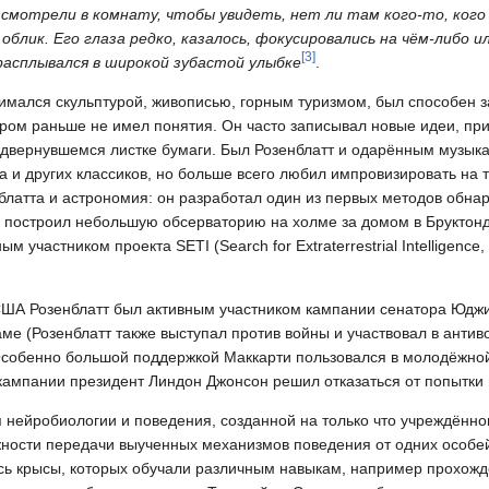
 смотрели в комнату, чтобы увидеть, нет ли там кого-то, кого 
блик. Его глаза редко, казалось, фокусировались на чём-либо и
[
3
]
 расплывался в широкой зубастой улыбке
.
имался скульптурой, живописью, горным туризмом, был способен за
тором раньше не имел понятия. Он часто записывал новые идеи, п
подвернувшемся листке бумаги. Был Розенблатт и одарённым музы
а и других классиков, но больше всего любил импровизировать на 
латта и астрономия: он разработал один из первых методов обна
 построил небольшую обсерваторию на холме за домом в Бруктонд
 участником проекта SETI (Search for Extraterrestrial Intelligence
 США Розенблатт был активным участником кампании сенатора Юдж
е (Розенблатт также выступал против войны и участвовал в антив
Особенно большой поддержкой Маккарти пользовался в молодёжной
кампании президент Линдон Джонсон решил отказаться от попытки
я нейробиологии и поведения, созданной на только что учреждённ
жности передачи выученных механизмов поведения от одних особей
сь крысы, которых обучали различным навыкам, например прохож