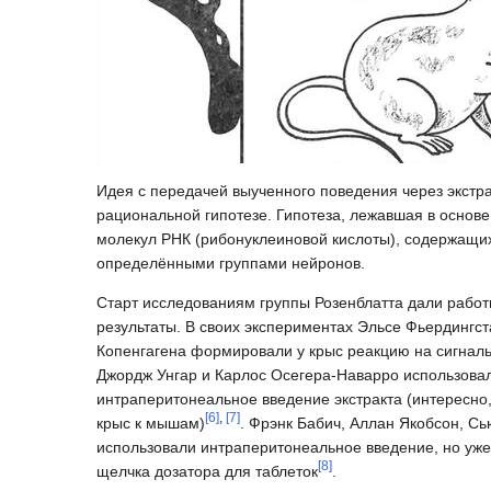
Идея с передачей выученного поведения через экстра
рациональной гипотезе. Гипотеза, лежавшая в основ
молекул РНК (рибонуклеиновой кислоты), содержащих
определёнными группами нейронов.
Старт исследованиям группы Розенблатта дали рабо
результаты. В своих экспериментах Эльсе Фьердингст
Копенгагена формировали у крыс реакцию на сигналь
Джордж Унгар и Карлос Осегера-Наварро использовали
интраперитонеальное введение экстракта (интересно,
[
6
]
,
[
7
]
крыс к мышам)
. Фрэнк Бабич, Аллан Якобсон, С
использовали интраперитонеальное введение, но уже 
[
8
]
щелчка дозатора для таблеток
.