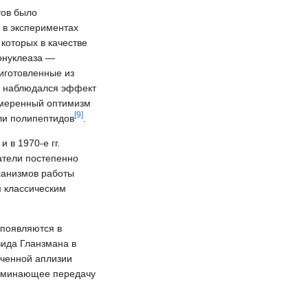
тов было
 в экспериментах
которых в качестве
бонуклеаза —
иготовленные из
в, наблюдался эффект
 умеренный оптимизм
[
9
]
ли полипептидов
.
 в 1970-е гг.
атели постепенно
ханизмов работы
м классическим
 появляются в
вида Гланзмана в
ученной аплизии
апоминающее передачу