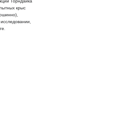
укции Торндайка
опытных крыс
юшинно),
в исследовании,
ге.