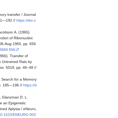
ry transfer / Journal
181—192 //
https://doi.o
acobson A. (1965).
ction of Ribonucleic
 06-Aug-1965, pp. 656
.3684.656
1966). Transfer of
 Untrained Rats by
Iss. 5018, pp. 46–48 //
e Search for a Memory
 pp. 185—196 //
https://d
., Glanzman D. L.
e an Epigenetic
ined Aplysia / eNeuro,
g/10.1523/ENEURO.003