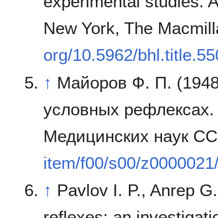
experimental studies. A
New York, The Macmil
org/10.5962/bhl.title.5
↑
Майоров Ф. П. (1948
условных рефлексах.
Медицинских наук СС
item/f00/s00/z0000021/
↑
Pavlov I. P., Anrep G
reflexes: an investigati