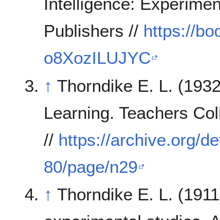
Intelligence: Experimen
Publishers //
https://b
o8XozILUJYC
↑
Thorndike E. L. (193
Learning. Teachers Col
//
https://archive.org/de
80/page/n29
↑
Thorndike E. L. (1911)