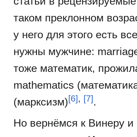
статьи в рецензируемые
таком преклонном возрас
у него для этого есть вс
нужны мужчине: marriage
тоже математик, прожила
mathematics (математика
[
6
]
,
[
7
]
(марксизм)
.
Но вернёмся к Винеру и