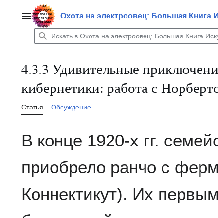
Перейти
к
Охота на электроовец: Большая Книга 
Главное меню
содержанию
4.3.3 Удивительные приключени
кибернетики: работа с Норбер
Статья
Обсуждение
В конце 1920-х гг. семе
приобрело ранчо с ферм
Коннектикут). Их первы