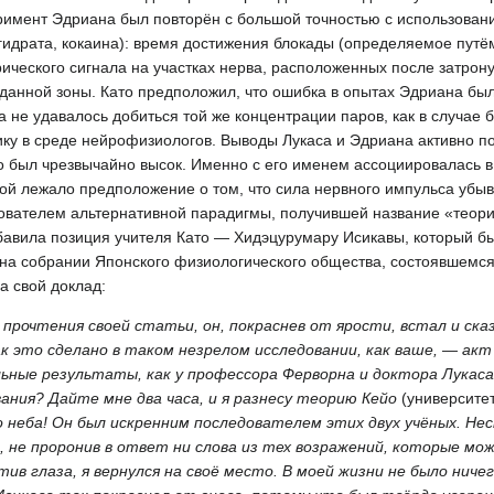
римент Эдриана был повторён с большой точностью с использован
гидрата, кокаина): время достижения блокады (определяемое путё
еского сигнала на участках нерва, расположенных после затрону
анной зоны. Като предположил, что ошибка в опытах Эдриана была
а не удавалось добиться той же концентрации паров, как в случае 
ику в среде нейрофизиологов. Выводы Лукаса и Эдриана активно 
о был чрезвычайно высок. Именно с его именем ассоциировалась 
орой лежало предположение о том, что сила нервного импульса убы
нователем альтернативной парадигмы, получившей название «теор
обавила позиция учителя Като — Хидэцурумару Исикавы, который б
 на собрании Японского физиологического общества, состоявшемся
а свой доклад:
 прочтения своей статьи, он, покраснев от ярости, встал и ска
к это сделано в таком незрелом исследовании, как ваше, — акт
ьные результаты, как у профессора Ферворна и доктора Лукаса
ания? Дайте мне два часа, и я разнесу теорию Кейо
(университет
о неба! Он был искренним последователем этих двух учёных. Нес
ны, не проронив в ответ ни слова из тех возражений, которые мо
ив глаза, я вернулся на своё место. В моей жизни не было ниче