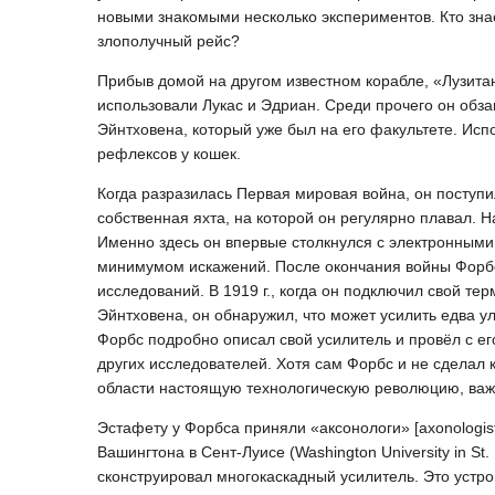
новыми знакомыми несколько экспериментов. Кто знае
злополучный рейс?
Прибыв домой на другом известном корабле, «Лузит
использовали Лукас и Эдриан. Среди прочего он обз
Эйнтховена, который уже был на его факультете. Исп
рефлексов у кошек.
Когда разразилась Первая мировая война, он поступи
собственная яхта, на которой он регулярно плавал. 
Именно здесь он впервые столкнулся с электронными
минимумом искажений. После окончания войны Форбс
исследований. В 1919 г., когда он подключил свой т
Эйнтховена, он обнаружил, что может усилить едва у
Форбс подробно описал свой усилитель и провёл с е
других исследователей. Хотя сам Форбс и не сделал 
области настоящую технологическую революцию, важ
Эстафету у Форбса приняли «аксонологи» [axonologis
Вашингтона в Сент-Луисе (Washington University in S
сконструировал многокаскадный усилитель. Это устро