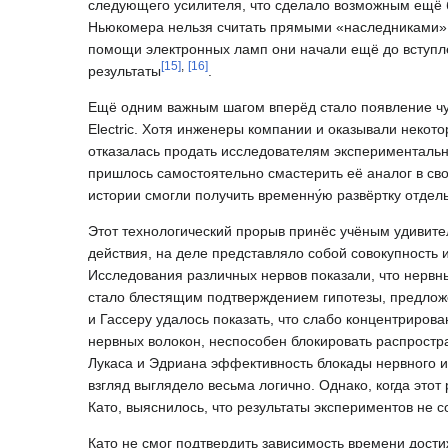
следующего усилителя, что сделало возможным ещё б
Ньюкомера нельзя считать прямыми «наследниками» 
помощи электронных ламп они начали ещё до вступл
[
15
]
,
[
16
]
результаты
.
Ещё одним важным шагом вперёд стало появление чу
Electric. Хотя инженеры компании и оказывали некот
отказалась продать исследователям экспериментальн
пришлось самостоятельно смастерить её аналог в св
истории смогли получить временну́ю развёртку отдел
Этот технологический прорыв принёс учёным удивител
действия, на деле представляло собой совокупность 
Исследования различных нервов показали, что нервн
стало блестящим подтверждением гипотезы, предложен
и Гассеру удалось показать, что слабо концентриро
нервных волокон, неспособен блокировать распростр
Лукаса и Эдриана эффективность блокады нервного и
взгляд выглядело весьма логично. Однако, когда этот
Като, выяснилось, что результаты экспериментов не 
Като не смог подтвердить зависимость времени дост