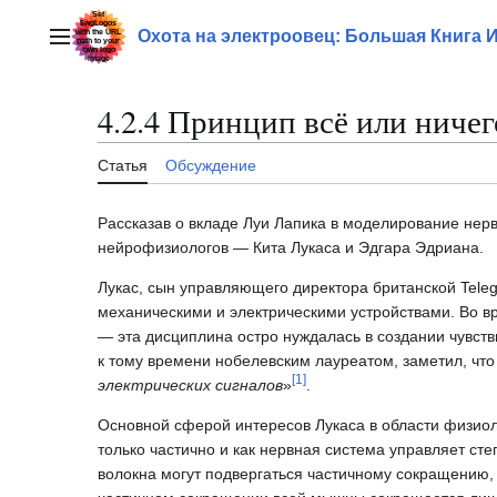
Перейти
к
Охота на электроовец: Большая Книга 
Главное меню
содержанию
4.2.4 Принцип всё или ничег
Статья
Обсуждение
Рассказав о вкладе Луи Лапика в моделирование нерв
нейрофизиологов — Кита Лукаса и Эдгара Эдриана.
Лукас, сын управляющего директора британской Telegr
механическими и электрическими устройствами. Во в
— эта дисциплина остро нуждалась в создании чувств
к тому времени нобелевским лауреатом, заметил, что
[
1
]
электрических сигналов
»
.
Основной сферой интересов Лукаса в области физио
только частично и как нервная система управляет ст
волокна могут подвергаться частичному сокращению,