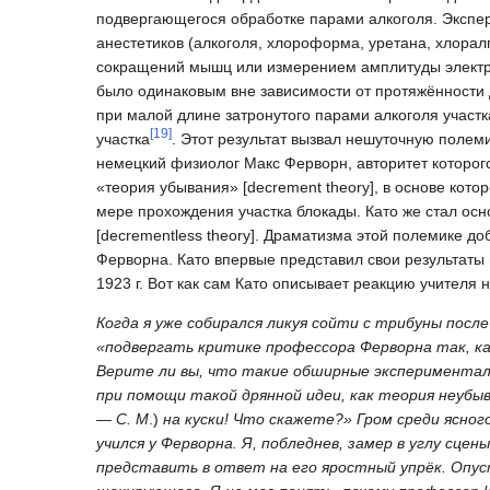
подвергающегося обработке парами алкоголя. Экспе
анестетиков (алкоголя, хлороформа, уретана, хлорал
сокращений мышц или измерением амплитуды электрич
было одинаковым вне зависимости от протяжённости д
при малой длине затронутого парами алкоголя участк
[
19
]
участка
. Этот результат вызвал нешуточную полем
немецкий физиолог Макс Ферворн, авторитет которог
«теория убывания» [decrement theory], в основе кот
мере прохождения участка блокады. Като же стал ос
[decrementless theory]. Драматизма этой полемике д
Ферворна. Като впервые представил свои результаты
1923 г. Вот как сам Като описывает реакцию учителя н
Когда я уже собирался ликуя сойти с трибуны после
«подвергать критике профессора Ферворна так, ка
Верите ли вы, что такие обширные экспериментал
при помощи такой дрянной идеи, как теория неубыв
—
С. М
.)
на куски! Что скажете?» Гром среди ясног
учился у Ферворна. Я, побледнев, замер в углу сце
представить в ответ на его яростный упрёк. Опуст