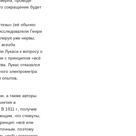
 верна, проводя
 то сокращение будет
отезы» (её обычно
исследователя Генри
улируя уже нервы,
 всегда
и Лукаса к вопросу о
ии с принципом «всё
ва. Лукас отказался
рного электрометра
и опытов,
ки, а также авторы
анятия в
 1911 г., получив
ающим, что стимулы,
принцип «всё или
 точным, поэтому
м, чтобы поместить