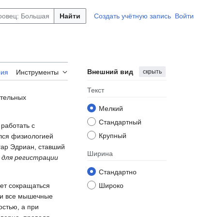
Найти
Создать учётную запись
Войти
Внешний вид
скрыть
рия
Инструменты
Текст
ательных
Мелкий
Стандартный
 работать с
Крупный
лся физиологией
гар Эдриан, ставший
Ширина
 для регистрации
Стандартно
ет сокращаться
Широко
или все мышечные
стью, а при