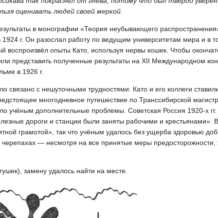
сикава так покраснел от гнева, потому что был твёрдо уверен
ельзя оценивать людей своей меркой.
результаты в монографии «Теория неубывающего распространения»
в 1924 г. Он разослал работу по ведущим университетам мира и в т
ый воспроизвёл опыты Като, используя нервы кошек. Чтобы окончат
шили представить полученные результаты на XII Международном кон
ьме в 1926 г.
ыло связано с нешуточными трудностями: Като и его коллеги ставил
предстоящее многодневное путешествие по Транссибирской магист
ало учёным дополнительные проблемы. Советская Россия 1920-х гг.
лезные дороги и станции были заняты рабочими и крестьянами». В
итной грамотой», так что учёным удалось без ущерба здоровью доб
 о черепахах — несмотря на все принятые меры предосторожности,
ягушек), замену удалось найти на месте.