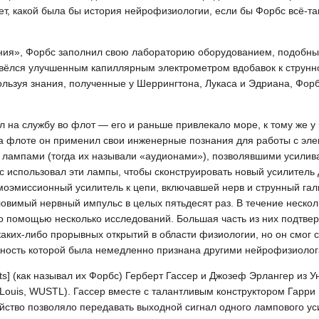
т, какой была бы история нейрофизиологии, если бы Форбс всё-так
ания», Форбс заполнил свою лабораторию оборудованием, подобны
авёлся улучшенным капиллярным электрометром вдобавок к струнн
ользуя знания, полученные у Шеррингтона, Лукаса и Эдриана, Форб
л на службу во флот — его и раньше привлекало море, к тому же 
На флоте он применил свои инженерные познания для работы с эле
 лампами (тогда их называли «аудионами»), позволявшими усилив
 использовал эти лампы, чтобы сконструировать новый усилитель
ермоэмиссионный усилитель к цепи, включавшей нерв и струнный га
ловимый нервный импульс в целых пятьдесят раз. В течение неско
го помощью несколько исследований. Большая часть из них подтве
каких-либо прорывных открытий в области физиологии, но он смог 
ность которой была немедленно признана другими нейрофизиолог
ts] (как называл их Форбс) Герберт Гассер и Джозеф Эрлангер из У
t. Louis, WUSTL). Гассер вместе с талантливым конструктором Гар
йство позволяло передавать выходной сигнал одного лампового ус