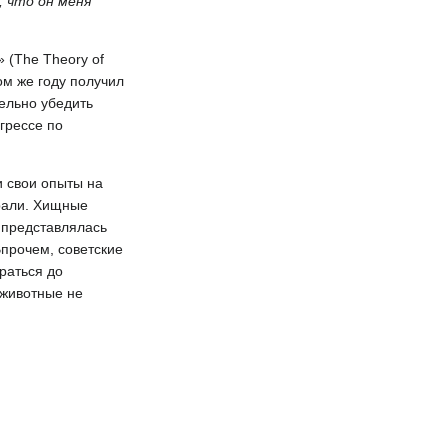
, что он меня
 (The Theory of
ом же году получил
ельно убедить
грессе по
и свои опыты на
рали. Хищные
 представлялась
прочем, советские
раться до
 животные не