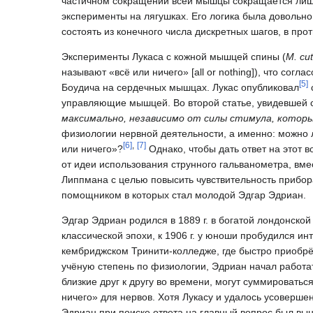
частичном сокращении всей мышцы сокращается лишь ч
эксперименты на лягушках. Его логика была довольно 
состоять из конечного числа дискретных шагов, в пр
Эксперименты Лукаса с кожной мышцей спины (
M. cut
называют «всё или ничего» [all or nothing]), что сог
[
5
]
Боудича на сердечных мышцах. Лукас опубликовал
управляющие мышцей. Во второй статье, увидевшей све
максимально, независимо от силы стимула, которы
физиологии нервной деятельности, а именно: можно л
[
6
]
,
[
7
]
или ничего»?
Однако, чтобы дать ответ на этот 
от идеи использования струнного гальванометра, вме
Липпмана с целью повысить чувствительность прибор
помощником в которых стал молодой Эдгар Эдриан.
Эдгар Эдриан родился в 1889 г. в богатой лондонской
классической эпохи, к 1906 г. у юноши пробудился ин
кембриджском Тринити-колледже, где быстро приобрёл
учёную степень по физиологии, Эдриан начал работа
близкие друг к другу во времени, могут суммироватьс
ничего» для нервов. Хотя Лукасу и удалось усовершен
Эдриан при поиске ответа на главный вопрос был вын