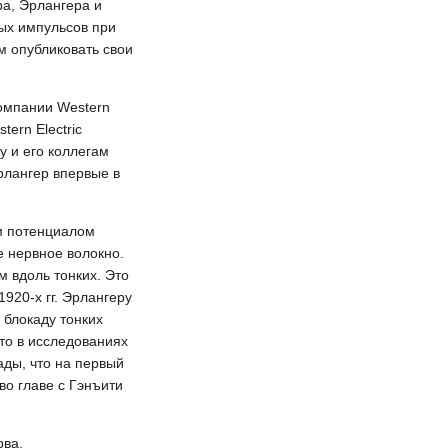
ра, Эрлангера и
ых импульсов при
 опубликовать свои
омпании Western
ern Electric
у и его коллегам
рлангер впервые в
ым потенциалом
е нервное волокно.
 вдоль тонких. Это
920-х гг. Эрлангеру
 блокаду тонких
что в исследованиях
ады, что на первый
во главе с Гэнъити
рва,