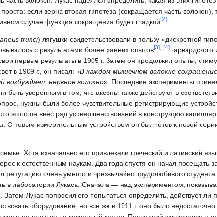
асть волокон. Лукас надеялся определить, какая из этих гипотез
проста: если верна вторая гипотеза (сокращается часть волокон),
[
2
]
отивном случае функция сокращения будет гладкой
.
aneus trunci
) лягушки свидетельствовали в пользу «дискретной гип
[
3
]
,
[
4
]
ласовывалось с результатами более ранних опытов
гарвардского 
свои первые результаты в 1905 г. Затем он продолжил опыты, стим
т в 1909 г., он писал: «
В каждом мышечном волокне сокращение
й возбуждает нервное волокно
». Последние эксперименты привел
и быть уверенным в том, что аксоны также действуют в соответств
вопрос, нужны были более чувствительные регистрирующие устройст
сто этого он внёс ряд усовершенствований в конструкцию капилля
а. С новым измерительным устройством он был готов к новой сери
 семье. Хотя изначально его привлекали греческий и латинский язы
терес к естественным наукам. Два года спустя он начал посещать з
 репутацию очень умного и чрезвычайно трудолюбивого студента. В
ть в лаборатории Лукаса. Сначала — над экспериментом, показыв
я. Затем Лукас попросил его попытаться определить, действует ли 
ствовать оборудование, но всё же в 1911 г. оно было недостаточно
ужден полагаться на косвенный метод. Последний заключался в то