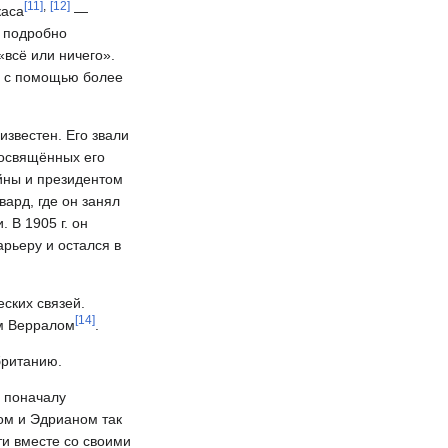
[
11
]
,
[
12
]
каса
—
а подробно
всё или ничего».
 — с помощью более
известен. Его звали
посвящённых его
йны и президентом
ард, где он занял
 В 1905 г. он
рьеру и остался в
ских связей.
[
14
]
ом Верралом
.
британию.
 поначалу
ом и Эдрианом так
ти вместе со своими