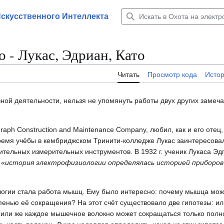
Искусственного Интеллекта
о - Лукас, Эдриан, Като
Читать
Просмотр кода
Исто
ной деятельности, нельзя не упомянуть работы двух других замеч
aph Construction and Maintenance Company, любил, как и его отец,
ремя учёбы в кембриджском Тринити-колледже Лукас заинтересова
ительных измерительных инструментов. В 1932 г. ученик Лукаса Эд
 «
история электрофизиологии определялась историей приборов
логии стала работа мышц. Ему было интересно: почему мышца мож
епенью её сокращения? На этот счёт существовало две гипотезы: 
 или же каждое мышечное волокно может сокращаться только полно