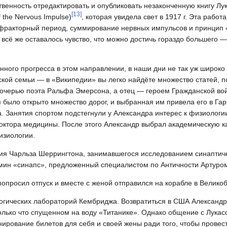
твенность отредактировать и опубликовать незаконченную книгу Лу
[
13
]
the Nervous Impulse)
, которая увидела свет в 1917 г. Эта работ
фракторный период, суммирование нервных импульсов и принцип «
 всё же оставалось чувство, что можно достичь гораздо большего
ного прогресса в этом направлении, в наши дни не так уж широко 
ской семьи — в «Википедии» вы легко найдёте множество статей, 
очерью поэта Ральфа Эмерсона, а отец — героем Гражданской во
ыло открыто множество дорог, и выбранная им привела его в Гарв
 Занятия спортом подстегнули у Александра интерес к физиологии.
доктора медицины. После этого Александр выбрал академическую ка
изиологии.
ия Чарльза Шеррингтона, занимавшегося исследованием синаптиче
ермин «синапс», предложенный специалистом по Античности Артур
 попросил отпуск и вместе с женой отправился на корабле в Велико
огических лабораторий Кембриджа. Возвратиться в США Александр
лько что спущенном на воду «Титанике». Однако общение с Лукас
ирование билетов для себя и своей жены ради того, чтобы провес