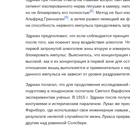
сегмент изолированного нерва лягушки в камеру, на
[
8
]
но не блокировать его полностью
. Метод не был из
[
9
]
Альфред Грюнхаген
, а затем развил немецкий же ф
на способность нервного импульса преодолевать зат
Эдриан предположил, что если соблюдается принцип 
после того, как покинет зону воздействия алкоголя. 
первой затронутой алкоголем зоны вторую и измерить
блокировать импульс. Выяснилось, что концентрация 
высокой, как и их концентрация в первой зоне для ос
отношении мышц выполняется и применительно к нерв
данного импульса не зависит от уровня раздражителя 
Эдриан полагал, что для продолжения исследований е
подготовку в лондонском госпитале Святого Варфол
экспериментам учёных. В 1915 г. Эдриан после получ
контузиями и истерическим параличом. Лукас же прис
Фарнборо, где использовал свои инженерные навыки д
результате нелепой случайности жизнь Лукаса прерв
другим над равниной Солсбери.