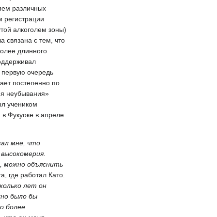
ием различных
м регистрации
той алкоголем зоны)
 связана с тем, что
более длинного
поддерживал
в первую очередь
вает постепенно по
ия неубывания»
ыл учеником
 в Фукуоке в апреле
зал мне, что
 высокомерия.
, можно объяснить
а, где работал Като.
колько лет он
жно было бы
го более