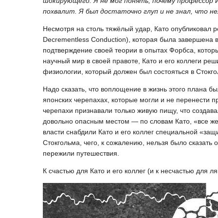
шокирующего. Я не мог понять, почему профессор И
похвалит. Я был достаточно глуп и не знал, что н
Несмотря на столь тяжёлый удар, Като опубликовал 
Decrementless Conduction), которая была завершена 
подтверждение своей теории в опытах Форбса, котор
научный мир в своей правоте, Като и его коллеги ре
физиологии, который должен был состояться в Стокгол
Надо сказать, что воплощение в жизнь этого плана б
японских черепахах, которые могли и не перенести 
черепахи признавали только живую пищу, что создав
довольно опасным местом — по словам Като, «все же
власти снабдили Като и его коллег специальной «защ
Стокгольма, чего, к сожалению, нельзя было сказать
пережили путешествия.
К счастью для Като и его коллег (и к несчастью для л