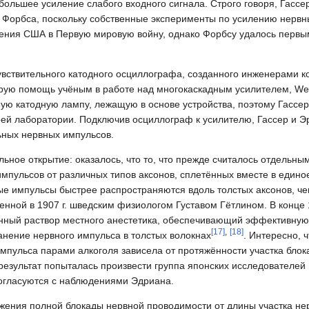
ольшее усиление слабого входного сигнала. Строго говоря, Гассе
Форбса, поскольку собственные эксперименты по усилению нервн
ения США в Первую мировую войну, однако Форбсу удалось первым
вствительного катодного осциллографа, созданного инженерами к
орую помощь учёным в работе над многокаскадным усилителем, West
ую катодную лампу, лежащую в основе устройства, поэтому Гассер
оей лаборатории. Подключив осциллограф к усилителю, Гассер и Э
ьных нервных импульсов.
ьное открытие: оказалось, что то, что прежде считалось отдельн
импульсов от различных типов аксонов, сплетённых вместе в едино
ые импульсы быстрее распространяются вдоль толстых аксонов, чем
ной в 1907 г. шведским физиологом Густавом Гётлином. В конце 1
ванный раствор местного анестетика, обеспечивающий эффективную
[
17
]
,
[
18
]
анение нервного импульса в толстых волокнах
. Интересно, 
мпульса парами алкоголя зависела от протяжённости участка блок
 результат попыталась произвести группа японских исследователей 
согласуются с наблюдениями Эдриана.
ижения полной блокады нервной проводимости от длины участка не