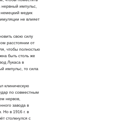
ь нервный импульс,
, немецкий медик
тимуляции не влияет
новить свою силу
ром расстоянии от
оля, чтобы полностью
жна быть столь же
вод Лукаса в
й импульс, то сила
ал клиническую
удар по совместным
ем нервов,
нного завода в
Но в 1916 г. в
ёт столкнулся с