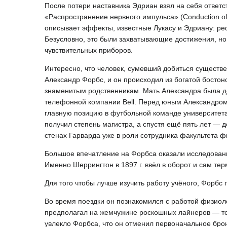
После потери наставника Эдриан взял на себя ответс
«Распространение нервного импульса» (Conduction of 
описывает эффекты, известные Лукасу и Эдриану: ре
Безусловно, это были захватывающие достижения, но
чувствительных приборов.
Интересно, что человек, сумевший добиться существен
Александр Форбс, и он происходил из богатой бостон
знаменитым родственникам. Мать Александра была д
телефонной компании Bell. Перед юным Александром б
главную позицию в футбольной команде университета.
получил степень магистра, а спустя ещё пять лет — 
стенах Гарварда уже в роли сотрудника факультета ф
Большое впечатление на Форбса оказали исследован
Именно Шеррингтон в 1897 г. ввёл в оборот и сам т
Для того чтобы лучше изучить работу учёного, Форбс
Во время поездки он познакомился с работой физиол
предполагал на жемчужине роскошных лайнеров — то
увлекло Форбса, что он отменил первоначальное брон