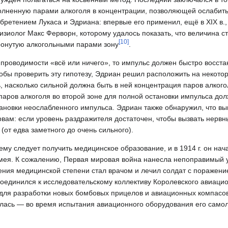
полненную парами алкоголя в концентрации, позволяющей ослабит
обретением Лукаса и Эдриана: впервые его применил, ещё в XIX в.
изиолог Макс Ферворн, которому удалось показать, что величина с
[
10
]
ронутую алкогольными парами зону
.
проводимости «всё или ничего», то импульс должен быстро восста
Чтобы проверить эту гипотезу, Эдриан решил расположить на некото
, насколько сильной должна быть в ней концентрация паров алког
паров алкоголя во второй зоне для полной остановки импульса дол
тановки неослабленного импульса. Эдриан также обнаружил, что вы
ам: если уровень раздражителя достаточен, чтобы вызвать нервны
(от едва заметного до очень сильного).
му следует получить медицинское образование, и в 1914 г. он нач
омея. К сожалению, Первая мировая война нанесла непоправимый 
ения медицинской степени стал врачом и лечил солдат с поражени
оединился к исследовательскому коллективу Королевского авиацио
ля разработки новых бомбовых прицелов и авиационных компасов. 
алась — во время испытания авиационного оборудования его самол