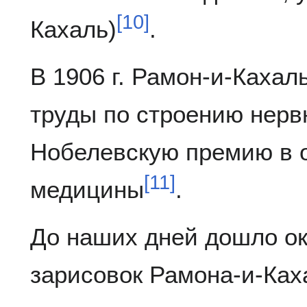
[
10
]
Кахаль)
.
В 1906 г. Рамон-и-Кахал
труды по строению нерв
Нобелевскую премию в 
[
11
]
медицины
.
До наших дней дошло ок
зарисовок Рамона-и-Ках