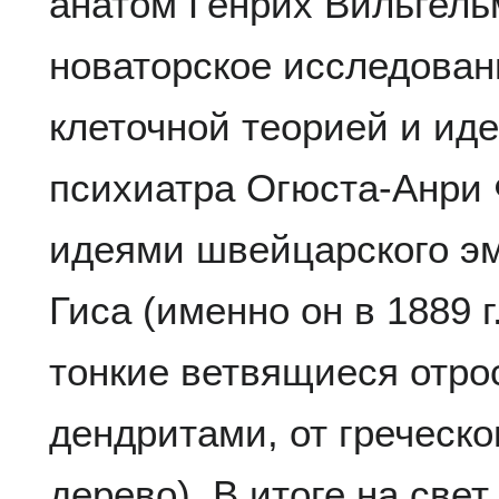
анатом Генрих Вильгел
новаторское исследован
клеточной теорией и ид
психиатра Огюста-Анри 
идеями швейцарского э
Гиса (именно он в 1889 
тонкие ветвящиеся отро
дендритами, от греческо
дерево). В итоге на свет