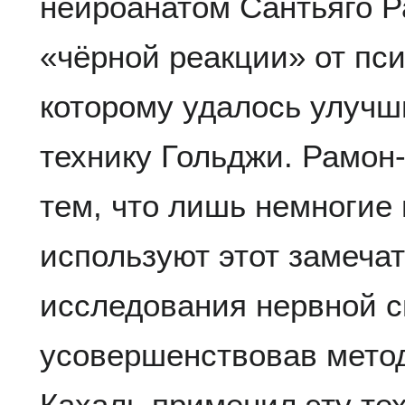
нейроанатом Сантьяго Р
«чёрной реакции» от пс
которому удалось улучш
технику Гольджи. Рамон
тем, что лишь немногие
используют этот замеча
исследования нервной 
усовершенствовав метод
Кахаль применил эту те