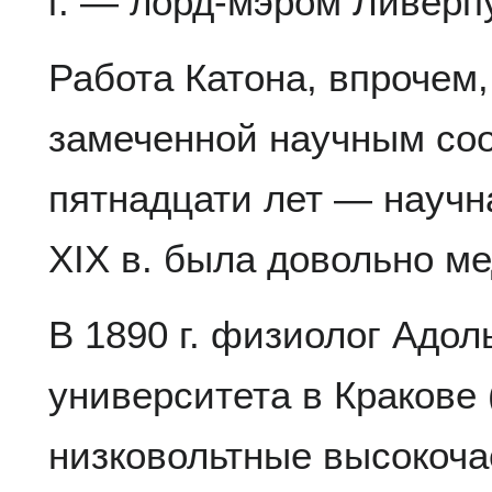
г. — лорд-мэром Ливерп
Работа Катона, впрочем,
замеченной научным со
пятнадцати лет — научн
XIX в. была довольно м
В 1890 г. физиолог Адол
университета в Кракове
низковольтные высокоча