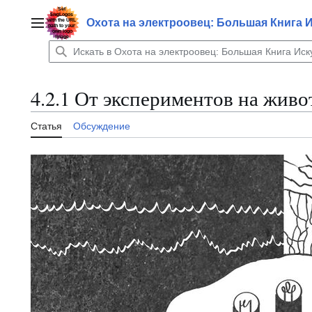
Перейти
к
Охота на электроовец: Большая Книга 
Главное меню
содержанию
4.2.1 От экспериментов на жив
Статья
Обсуждение