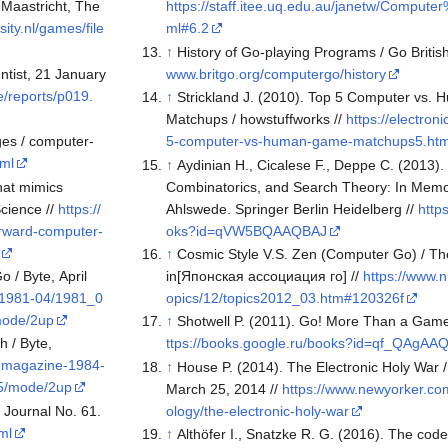
, Maastricht, The
https://staff.itee.uq.edu.au/janetw/Comput
sity.nl/games/file
ml#6.2
↑
History of Go-playing Programs / Go British
ntist, 21 January
www.britgo.org/computergo/history
e/reports/p019.
↑
Strickland J. (2010). Top 5 Computer vs
Matchups / howstuffworks //
https://electron
es / computer-
5-computer-vs-human-game-matchups5.ht
tml
↑
Aydinian H., Cicalese F., Deppe C. (2013).
hat mimics
Combinatorics, and Search Theory: In Memo
cience //
https://
Ahlswede. Springer Berlin Heidelberg //
http
rward-computer-
oks?id=qVW5BQAAQBAJ
↑
Cosmic Style V.S. Zen (Computer Go) / Th
 / Byte, April
in[Японская ассоциация го] //
https://www.ni
e-1981-04/1981_0
opics/12/topics2012_03.htm#120326f
ode/2up
↑
Shotwell P. (2011). Go! More Than a Game.
h / Byte,
ttps://books.google.ru/books?id=qf_QAgAA
e-magazine-1984-
↑
House P. (2014). The Electronic Holy War 
5/mode/2up
March 25, 2014 //
https://www.newyorker.co
 Journal No. 61.
ology/the-electronic-holy-war
ml
↑
Althöfer I., Snatzke R. G. (2016). The cod