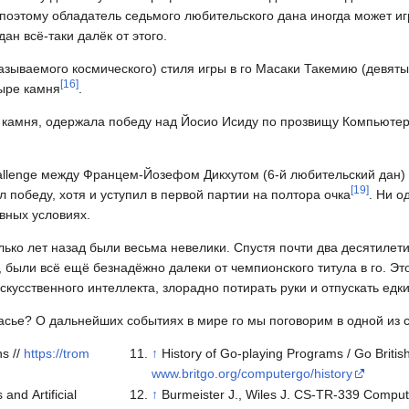
 поэтому обладатель седьмого любительского дана иногда может игр
н всё-таки далёк от этого.
азываемого космического) стиля игры в го Масаки Такемию (девяты
[
16
]
тыре камня
.
ре камня, одержала победу над Йосио Исиду по прозвищу Компьюте
hallenge между Францем-Йозефом Дикхутом (6-й любительский дан) 
[
19
]
л победу, хотя и уступил в первой партии на полтора очка
. Ни о
авных условиях.
лько лет назад были весьма невелики. Спустя почти два десятиле
были всё ещё безнадёжно далеки от чемпионского титула в го. Эт
скусственного интеллекта, злорадно потирать руки и отпускать едк
часье? О дальнейших событиях в мире го мы поговорим в одной из 
s //
https://trom
↑
History of Go-playing Programs / Go British
www.britgo.org/computergo/history
and Artificial
↑
Burmeister J., Wiles J. CS-TR-339 Comput