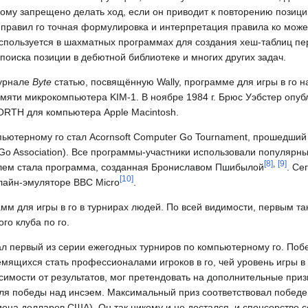
орому запрещено делать ход, если он приводит к повторению позиц
х правил го точная формулировка и интерпретация правила ко може
используется в шахматных программах для создания хеш-таблиц пе
поиска позиции в дебютной библиотеке и многих других задач.
урнале
Byte
статью, посвящённую Wally, программе для игры в го на
мяти микрокомпьютера KIM-1. В ноябре 1984 г. Брюс Уэбстер опуб
ORTH для компьютера Apple Macintosh.
ьютерному го стал Acornsoft Computer Go Tournament, прошедший
sh Go Association). Все программы-участники использовали популя
[
8
]
,
[
9
]
телем стала программа, созданная Брониславом Пшибылой
. Се
[
10
]
нлайн-эмуляторе BBC Micro
.
амм для игры в го в турнирах людей. По всей видимости, первым т
го клуба по го.
вал первый из серии ежегодных турниров по компьютерному го. Поб
емящихся стать профессионалами игроков в го, чей уровень игры в
исимости от результатов, мог претендовать на дополнительные при
ля победы над инсэем. Максимальный приз соответствовал победе
она долларов США). Он так никому и не достался, и спонсорство с