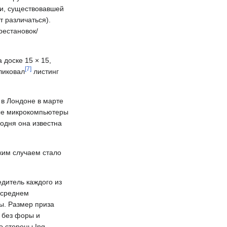
ии, существовавшей
т различаться).
рестановок/
 доске 15 × 15,
[
7
]
ликовал
листинг
 в Лондоне в марте
рные микрокомпьютеры
годня она известна
аким случаем стало
едитель каждого из
 среднем
зы. Размер приза
 без форы и
о стороны Ing