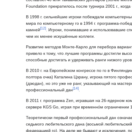
Foundation прекратилось после турнира 2001 г., когд
В 1998 г. сильнейшие игроки побеждали компьютерн
мира по компьютерному го в 1994 г. программа-победи
[
12
]
камней
. Игроки, понимавшие и использовавшие с
чем их менее искушённые коллеги.
Развитие методов Монте-Карло для перебора вариант
привело к тому, что лучшие программы достигли высо
способные достигать и удерживать ранги низкого уро
В 2010 г. на Европейском конгрессе по го в Финлянд
полтора очка) Каталина Цэрану, игрока пятого проф
(дзюдан), но это уже не ранг, указывающий на мастерс
[
14
]
профессиональный дан
.
В 2011 г. программа Zen, игравшая на 26-ядерном ко
сервере KGS Go, играя при временно́м ограничении 1
Теоретически первый профессиональный дан означает
седьмого любительского дана (восьмой любительский
федерацией го). На деле же бывают и исключения, 