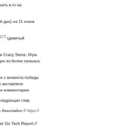
ать в го на
й дан) на 11 очков
[
17
]
р
(девятый
и Crazy Stone. Игра
дин из более сильных
тия с момента победы
о заставляло
ие комментарии.
следующих глав.
 Association //
https://
er Go Tech Report //