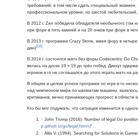
требований, в том числе сдать специальный экзамен,
профессиональном уровне, но шестой любительский да
В 2012 г. Zen победила обладателя необычного (так н
при форе в пять камней и на 20 очков при форе в че
В 2013 г. программа Crazy Stone, имея фору в четы
[
18
]
дан)
.
В 2014 г. состоялся матч без форы Codecentric Go C
велась на доске 19 × 19 до трёх побед. Дикхут одержа
игроков в го не соглашался до этого играть матч на р
В общем и целом успехи программ по игре в го неско
над чемпионом мира по шахматам машины, казалось, 
критиканов, вечно принижающих прогресс в области и
Кто бы мог подумать, что ситуация изменится в одно
↑
John Tromp (2016). Number of legal Go position
p.github.io/go/legal.html
↑
Allis V. (1994). Searching for Solutions in Games 