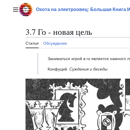
Перейти
к
Охота на электроовец: Большая Книга 
Главное меню
содержанию
3.7 Го - новая цель
Статья
Обсуждение
Заниматься игрой в го является намного 
Конфуций.
Суждения и беседы