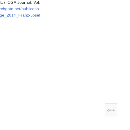
 / ICGA Journal, Vol.
rchgate.net/publicatio
ge_2014_Franz-Josef