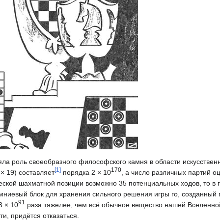
яла роль своеобразного философского камня в области искусственн
[
1
]
170
× 19) составляет
порядка 2 × 10
, а число различных партий о
ческой шахматной позиции возможно 35 потенциальных ходов, то в г
емниевый блок для хранения сильного решения игры го, созданный 
91
3 × 10
раза тяжелее, чем всё обычное вещество нашей Вселенной,
ти, придётся отказаться.