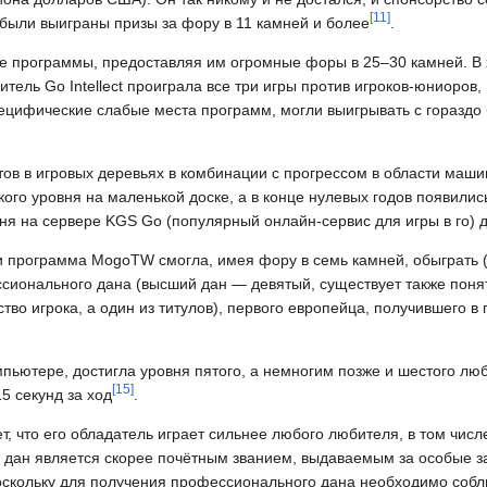
[
11
]
а были выиграны призы за фору в 11 камней и более
.
ые программы, предоставляя им огромные форы в 25–30 камней. В
тель Go Intellect проиграла все три игры против игроков-юниоров,
пецифические слабые места программ, могли выигрывать с горазд
ов в игровых деревьях в комбинации с прогрессом в области маши
кого уровня на маленькой доске, а в конце нулевых годов появили
вня на сервере KGS Go (популярный онлайн-сервис для игры в го) д
ии программа MogoTW смогла, имея фору в семь камней, обыграть (
ессионального дана (высший дан — девятый, существует также пон
тво игрока, а один из титулов), первого европейца, получившего в 
мпьютере, достигла уровня пятого, а немногим позже и шестого лю
[
15
]
5 секунд за ход
.
, что его обладатель играет сильнее любого любителя, в том числ
 дан является скорее почётным званием, выдаваемым за особые з
поскольку для получения профессионального дана необходимо соб