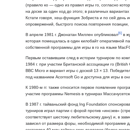
(правило ко — одно из правил игры го, согласно кот
на доске за один ход до этого; в различных варианта
Кстати говоря, хеш-функция Зобриста и по сей день 
опровержений, быстрого поиска повторения позиции, 
[
6
]
В апреле 1981 г. Джонатан Миллен опубликовал
в ж
которая помещалась в один килобайт оперативной па
собственной программы для игры в го на языке MacF
Первым оставившим след в истории турниром по комп
1984 г. при участии Британской ассоциации го (Briti
BBC Micro и вариант игры с доской 13 × 13. Победи
под названием Acornsoft Go и доступна для игры в о
К 1980-м гг. также относится первое появление прогр
участие программы Nemesis в турнирах Массачусетско
В 1987 г. тайваньский фонд Ing Foundation спонсиро
турниров играл партии с форой против «инсэев» (стр
соответствует шестому любительскому дану) и, в зав
зависел от размера форы, необходимой программе д
составлял 40 млн тайваньских долларов (более милли