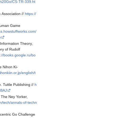
er%20Go/CS-TR-339.ht
 Association //
https://
. Human Game
ics.howstuffworks.com/
m
 Information Theory,
ry of Rudolf
s://books.google.ru/bo
e Nihon Ki-
honkiin.or.jp/english/t
 Tuttle Publishing //
h
QBAJ
/ The Ney Yorker,
m/tech/annals-of-techn
ecentric Go Challenge