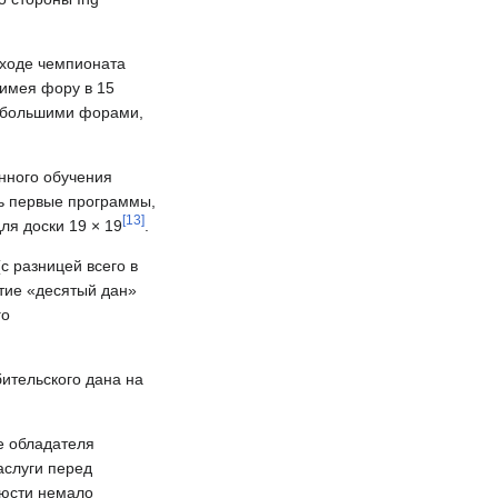
 ходе чемпионата
 имея фору в 15
о большими форами,
нного обучения
сь первые программы,
[
13
]
ля доски 19 × 19
.
c разницей всего в
ятие «десятый дан»
го
бительского дана на
е обладателя
аслуги перед
люсти немало