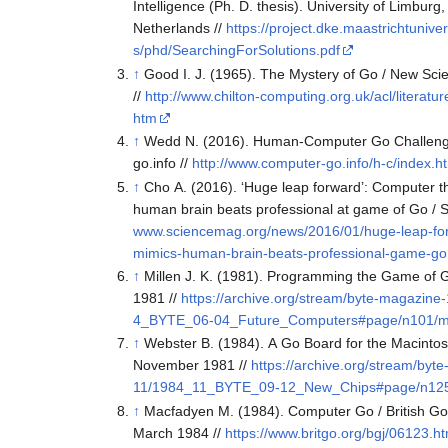
Intelligence (Ph. D. thesis). University of Limburg
Netherlands //
https://project.dke.maastrichtuniver
s/phd/SearchingForSolutions.pdf
↑
Good I. J. (1965). The Mystery of Go / New Scie
//
http://www.chilton-computing.org.uk/acl/literatur
htm
↑
Wedd N. (2016). Human-Computer Go Challeng
go.info //
http://www.computer-go.info/h-c/index.h
↑
Cho A. (2016). ‘Huge leap forward’: Computer t
human brain beats professional at game of Go / S
www.sciencemag.org/news/2016/01/huge-leap-fo
mimics-human-brain-beats-professional-game-go
↑
Millen J. K. (1981). Programming the Game of Go
1981 //
https://archive.org/stream/byte-magazin
4_BYTE_06-04_Future_Computers#page/n101/m
↑
Webster B. (1984). A Go Board for the Macintos
November 1981 //
https://archive.org/stream/byt
11/1984_11_BYTE_09-12_New_Chips#page/n12
↑
Macfadyen M. (1984). Computer Go / British Go
March 1984 //
https://www.britgo.org/bgj/06123.ht