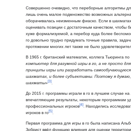
Совершенно очевидно, что переборные алгоритмы для
лишь очень малое подмножество возможных альтерна
оборачивалась неизменным фиаско. Если в шахматах
оценивать позиции с достаточным качеством, чтобы б
хуже формализуемой, а перебор куда более беспомощ
го довольно трудно придумать точные правила, задача
протяжении многих лет также не было удовлетворите
В 1965 г. британский математик, коллега Тьюринга по
компьютер для разумной игры в го, а не просто д
принципы игры или разработать самообучающуюся п
шахматах, и более субъективны. Поэтому я думаю,
[
3
]
шахматы
»
.
До 2015 г. программы играли в го в лучшем случае н
впечатляющие результаты, некоторым программам уда
[
4
]
профессиональных игроков
. Находились исследова
[
5
]
игроков в го
.
Первая программа для игры в го была написана Альбе
Зобрист ввёл функцию влияния для оценки территори