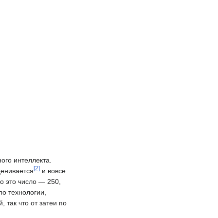
ого интеллекта.
[
2
]
ценивается
и вовсе
о это число — 250,
по технологии,
 так что от затеи по