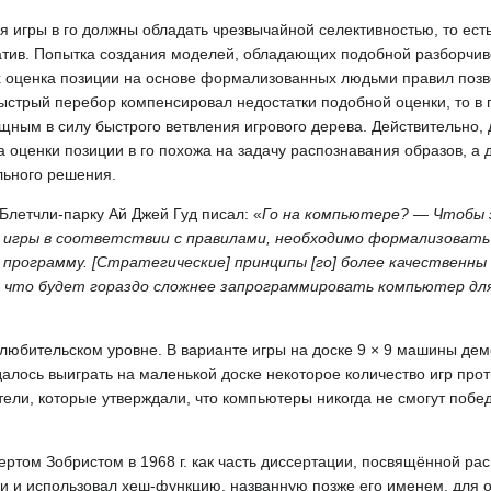
 игры в го должны обладать чрезвычайной селективностью, то ест
тив. Попытка создания моделей, обладающих подобной разборчив
 оценка позиции на основе формализованных людьми правил позв
ыстрый перебор компенсировал недостатки подобной оценки, то в 
ным в силу быстрого ветвления игрового дерева. Действительно, 
 оценки позиции в го похожа на задачу распознавания образов, а 
льного решения.
 Блетчли-парку Ай Джей Гуд писал: «
Го на компьютере? — Чтобы
ля игры в соответствии с правилами, необходимо формализоват
рограмму. [Стратегические] принципы [го] более качественны и
 что будет гораздо сложнее запрограммировать компьютер для 
а любительском уровне. В варианте игры на доске 9 × 9 машины де
лось выиграть на маленькой доске некоторое количество игр прот
тели, которые утверждали, что компьютеры никогда не смогут побе
ртом Зобристом в 1968 г. как часть диссертации, посвящённой ра
и и использовал хеш-функцию, названную позже его именем, для 