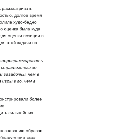
ь рассматривать
остью, долгое время
олила худо-бедно
го оценка была куда
для оценки позиции в
для этой задачи на
 запрограммировать
ь стратегические
 загадочны, чем в
игры в го, чем в
монстрировали более
ив
дить сильнейших
спознаванию образов.
обнаружения «ко»