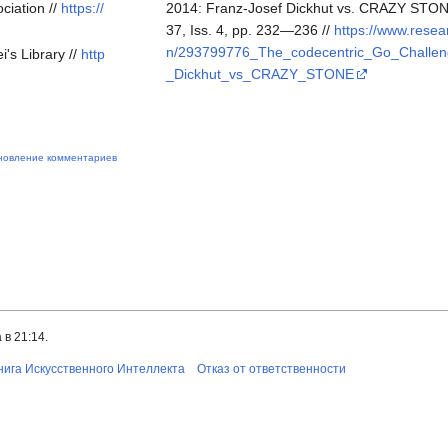
ciation //
https://
2014: Franz-Josef Dickhut vs. CRAZY STONE
37, Iss. 4, pp. 232—236 //
https://www.resea
n/293799776_The_codecentric_Go_Challen
's Library //
http
_Dickhut_vs_CRAZY_STONE
новление комментариев
в 21:14.
нига Искусственного Интеллекта
Отказ от ответственности