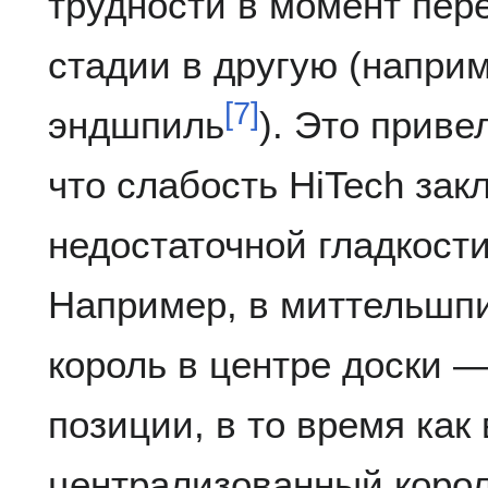
трудности в момент пер
стадии в другую (напри
[
7
]
эндшпиль
). Это приве
что слабость HiTech зак
недостаточной гладкост
Например, в миттельшп
король в центре доски 
позиции, в то время как
централизованный корол