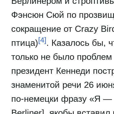
Берлинером и строптив
Фэнсюн Сюй по прозвищу
сокращение от Crazy B
[
4
]
птица)
. Казалось бы, ч
только не было проблем
президент Кеннеди постр
знаменитой речи 26 июня
по-немецки фразу «Я — б
Berliner], якобы вставил