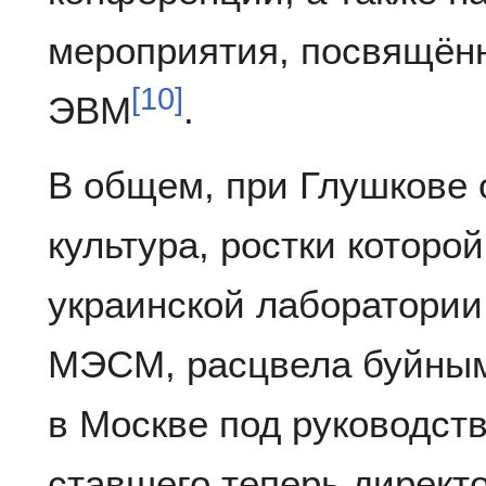
мероприятия, посвящённ
[
10
]
ЭВМ
.
В общем, при Глушкове
культура, ростки которо
украинской лаборатории
МЭСМ, расцвела буйным 
в Москве под руководст
ставшего теперь директ