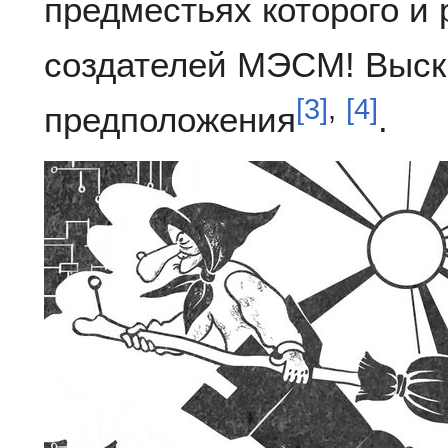
предместьях которого и
создателей МЭСМ! Выск
[
3
]
,
[
4
]
предположения
.