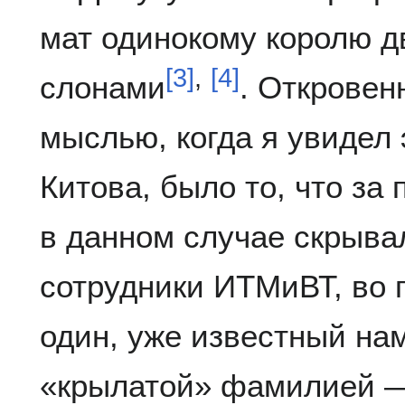
мат одинокому королю 
[
3
]
,
[
4
]
слонами
. Откровен
мыслью, когда я увидел
Китова, было то, что з
в данном случае скрыва
сотрудники ИТМиВТ, во г
один, уже известный на
«крылатой» фамилией —