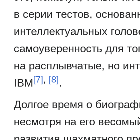
в серии тестов, основан
интеллектуальных голов
самоуверенность для тог
на расплывчатые, но и
[
7
]
,
[
8
]
IBM
.
Долгое время о биограф
несмотря на его весомы
развития шахматного п