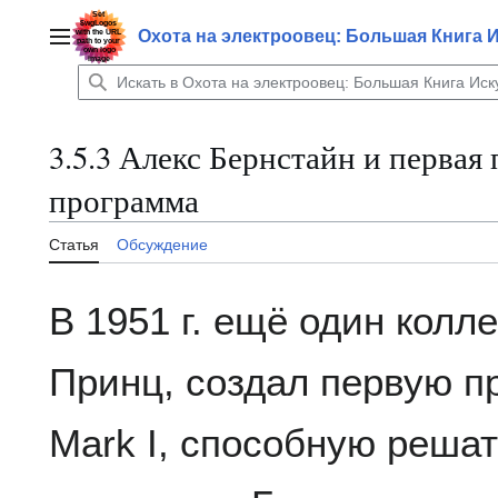
Перейти
к
Охота на электроовец: Большая Книга 
Главное меню
содержанию
3.5.3 Алекс Бернстайн и перва
программа
Статья
Обсуждение
В 1951 г. ещё один колл
Принц, создал первую пр
Mark I, способную решат