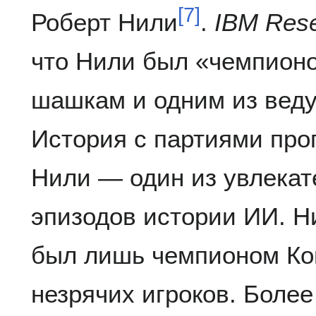
[
7
]
Роберт Нили
.
IBM Res
что Нили был «чемпионо
шашкам и одним из веду
История с партиями пр
Нили — один из увлекат
эпизодов истории ИИ. Н
был лишь чемпионом Ко
незрячих игроков. Более т