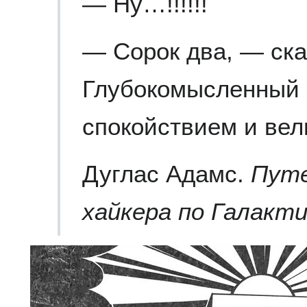
— Ну…!!!!!!
— Сорок два, — ск
Глубокомысленный
спокойствием и вел
Дуглас Адамс.
Путе
хайкера по Галакт