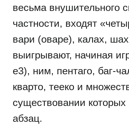
весьма внушительного сп
частности, входят «четы
вари (оваре), калах, ша
выигрывают, начиная иг
e3), ним, пентаго, баг-ча
кварто, тееко и множеств
существовании которых я
абзац.