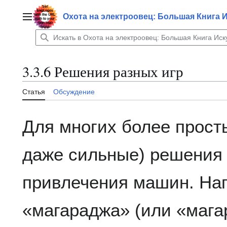
Перейти
к
Охота на электроовец: Большая Книга 
Главное меню
содержанию
3.3.6 Решения разных игр
Статья
Обсуждение
Для многих более просты
даже сильные) решения
привлечения машин. Нап
«магараджа» (или «магар