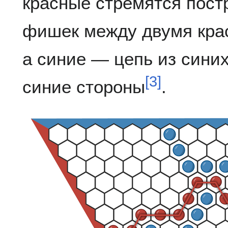
красные стремятся пост
фишек между двумя кра
а синие — цепь из син
[
3
]
синие стороны
.