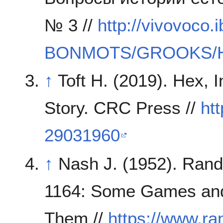
№ 3 //
http://vivovoc
BONMOTS/GROOKS/H
↑
Toft H. (2019). Hex, 
Story. CRC Press //
ht
29031960
↑
Nash J. (1952). Rand 
1164: Some Games and
Them //
https://www.ra