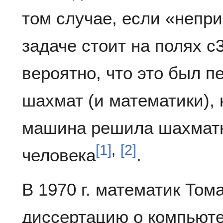
том случае, если «непр
задаче стоит на полях c3
вероятно, что это был п
шахмат (и математики),
машина решила шахматн
[
1
]
,
[
2
]
человека
.
В 1970 г. математик То
диссертацию о компьют