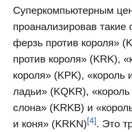
Суперкомпьютерным цен
проанализировав такие о
ферзь против короля» (K
против короля» (KRK), «
короля» (KPK), «король 
ладьи» (KQKR), «король 
слона» (KRKB) и «король
[
4
]
и коня» (KRKN)
. Это 