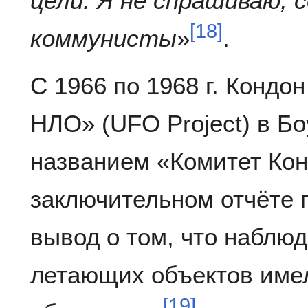
цели. Я не спрашиваю, 
[
18
]
коммунисты
»
.
С 1966 по 1968 г. Кондо
НЛО» (UFO Project) в Б
названием «Комитет Кон
заключительном отчёте 
вывод о том, что наблю
летающих объектов име
[
19
]