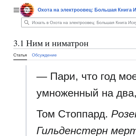
Перейти
к
Охота на электроовец: Большая Книга 
Главное меню
содержанию
3.1 Ним и ниматрон
Статья
Обсуждение
— Пари, что год мо
умноженный на два,
Том Стоппард.
Розе
Гильденстерн мер