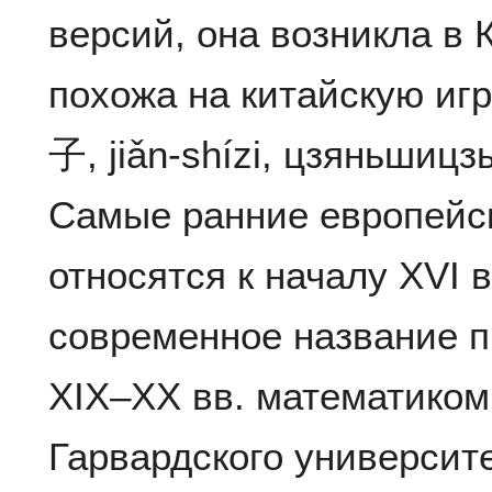
версий, она возникла в 
похожа на китайскую иг
子, jiǎn-shízi, цзяньшицз
Самые ранние европейс
относятся к началу XVI в
современное название 
XIX–XX вв. математиком
Гарвардского университе