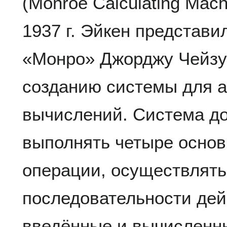
(Monroe Calculating Mac
1937 г. Эйкен представи
«Монро» Джорджу Чейзу
созданию системы для 
вычислений. Система д
выполнять четыре осно
операции, осуществлять
последовательности дей
введённые и вычисленны