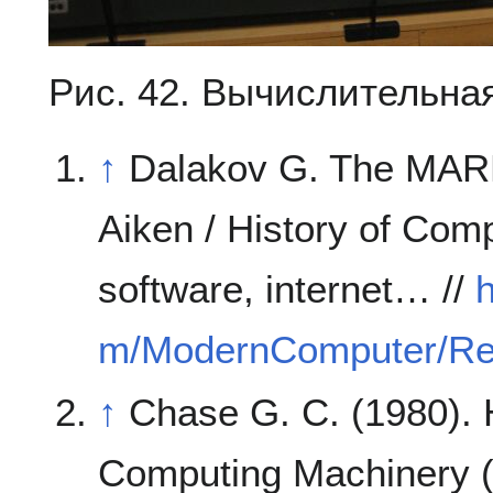
Рис. 42. Вычислительна
↑
Dalakov G. The MAR
Aiken / History of Com
software, internet… //
h
m/ModernComputer/Rel
↑
Chase G. C. (1980). 
Computing Machinery (w