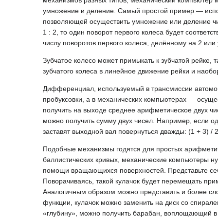
механизмов разных типов, механический компьютер 
умножение и деление. Самый простой пример — испол
позволяющей осуществить умножение или деление чис
1 : 2, то один поворот первого колеса будет соответс
числу поворотов первого колеса, делённому на 2 или
Зубчатое колесо может примыкать к зубчатой рейке, 
зубчатого колеса в линейное движение рейки и наобор
Дифференциал, используемый в трансмиссии автомоб
пробуксовки, а в механических компьютерах — осущ
получить на выходе среднее арифметическое двух чис
можно получить сумму двух чисел. Например, если о
заставят выходной вал повернуться дважды: (1 + 3) / 2
Подобные механизмы годятся для простых арифметиче
баллистических кривых, механические компьютеры н
помощи вращающихся поверхностей. Представьте себ
Поворачиваясь, такой кулачок будет перемещать прим
Аналогичным образом можно представить и более сл
функции, кулачок можно заменить на диск со спирале
«глубину», можно получить барабан, воплощающий 