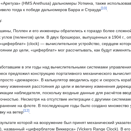
ра «Аретуза» (HMS Arethusa) дальномеры Уоткина, также использова
[
10
]
ивело тогда к победе дальномеров Барра и Страуда
.
у.
шины, Поллен и его инженеры обратились к гораздо более сложно
глов (пеленгов) цели. В двух брошюрах, выпущенных в 1904 г., о
«циферблат» (clock) — вычислительное устройство, сердцем котор
янии до цели, «циферблат» мог рассчитывать, как будут изменять
аботавшим в эти годы над вычислительными системами управления
реск предложил конструкцию портативного механического вычислит
росто «дюмареск». В калькулятор вводились курс и скорость кораб
ичину изменения расстояния до цели и величину изменения дирекц
икации наблюдателя, поскольку входные данные для расчётов ввод
очностью. Несмотря на отсутствие интеграции с другими системам
ранение на флоте. В последующие годы было создано множество
[
12
]
вку на ветер
.
езультате которой на вооружение был принят механический указате
), названный «циферблатом Виккерса» (Vickers Range Clock). В ег