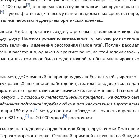
[
3
]
о 1400 ярдов
, в то время как на суше аналогичные орудия вели о
[
4
]
. Гуденаф ответил, что всему виной неадекватные средства опр
ьзовались любовью и доверием британских военных.
ости. Чтобы представить задачу стрельбы в графическом виде, Ар
друг другу. На него произвело впечатление то, как быстро изменял
ость величины изменения расстояния (range rate). Поллен рассма
ления расстояния, однако на практике решение этой задачи столкн
 магнитных компасов была недостаточной, чтобы компенсировать 
ьномер, действующий по принципу двух наблюдателей: дирекцион
двух разнесённых постов наблюдения, а затем передавались на д
иралтейство, представив эскиз вычислительной машины. В своём о
и секунд… с помощью телескопических прицелов… не должно б
единения подзорной трубы с одним или несколькими гиростата
[
7
]
то при 150 футах
между постами наблюдения точность определе
[
8
]
[
9
]
и в 621 ярд
на 20 000 ярдов
расстояния.
мотря на поддержку лорда Уолтера Керра, друга семьи Поллена и
Первого морского лорда. Основной причиной отказа, по всей видимо