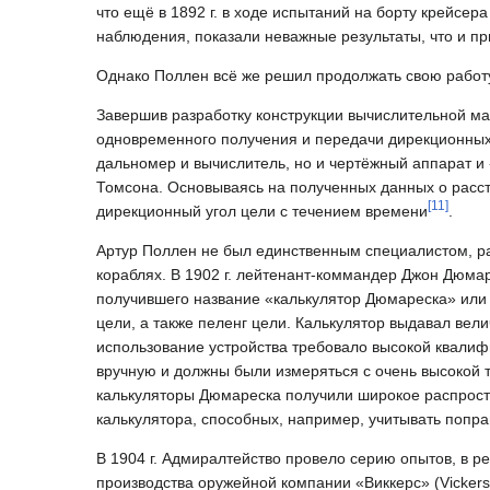
что ещё в 1892 г. в ходе испытаний на борту крейсе
наблюдения, показали неважные результаты, что и пр
Однако Поллен всё же решил продолжать свою работ
Завершив разработку конструкции вычислительной ма
одновременного получения и передачи дирекционных у
дальномер и вычислитель, но и чертёжный аппарат и 
Томсона. Основываясь на полученных данных о рассто
[
11
]
дирекционный угол цели с течением времени
.
Артур Поллен не был единственным специалистом, р
кораблях. В 1902 г. лейтенант-коммандер Джон Дюма
получившего название «калькулятор Дюмареска» или п
цели, а также пеленг цели. Калькулятор выдавал вел
использование устройства требовало высокой квалиф
вручную и должны были измеряться с очень высокой т
калькуляторы Дюмареска получили широкое распрост
калькулятора, способных, например, учитывать попра
В 1904 г. Адмиралтейство провело серию опытов, в р
производства оружейной компании «Виккерс» (Vickers