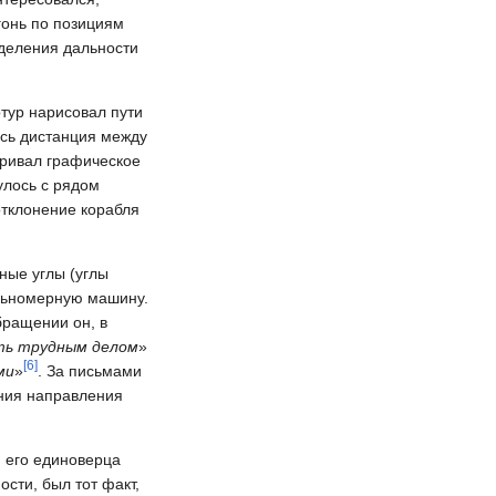
гонь по позициям
еделения дальности
тур нарисовал пути
ась дистанция между
тривал графическое
улось с рядом
отклонение корабля
ные углы (углы
альномерную машину.
бращении он, в
ыть трудным делом
»
[
6
]
ми
»
. За письмами
ния направления
 его единоверца
сти, был тот факт,