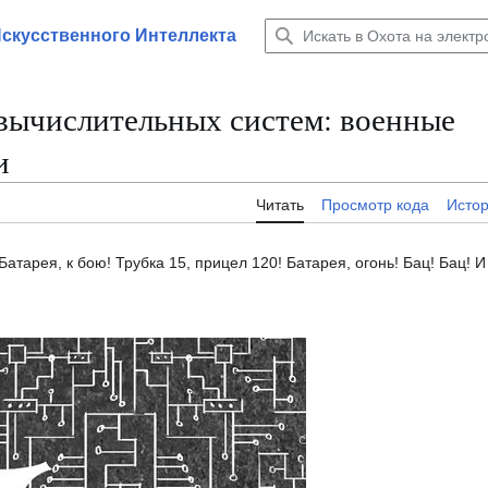
Искусственного Интеллекта
вычислительных систем: военные
и
Читать
Просмотр кода
Исто
атарея, к бою! Трубка 15, прицел 120! Батарея, огонь! Бац! Бац! 