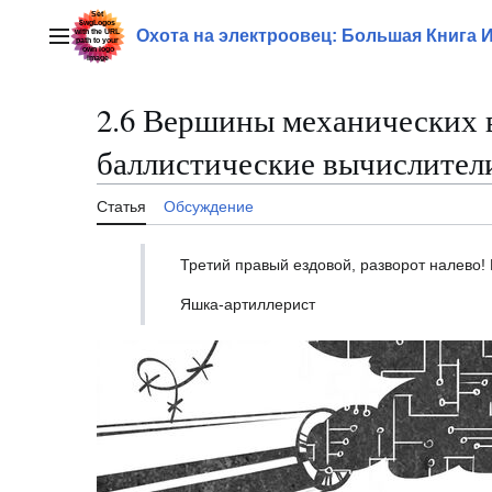
Перейти
к
Охота на электроовец: Большая Книга 
Главное меню
содержанию
2.6 Вершины механических 
баллистические вычислител
Статья
Обсуждение
Третий правый ездовой, разворот налево! Б
Яшка-артиллерист