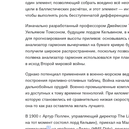
один элемент, позволяющий собрать воедино всё не
цели в баллистических расчётах, и этот элемент — ин
чтобы выполнять роль бесступенчатой дифференциа
Изначально разработанный профессором Джеймсом То
Уильямом Томсоном, будущим лордом Кельвином, в ка
для прогнозирования высоты приливов: основываясь 
анализатор гармоник вычерчивал на бумаге кривую б
получили широкое распространение, поскольку позв
полвека анализатор гармоник использовался при пл
в исход Второй мировой войны.
Однако потенциал применения в военно-морском вед
построения приливно-отливных таблиц. Война начала
дальнобойных орудий. Военно-промышленные комплек
из доступных к тому времени технологий. При килом
которую становились её сравнительно низкая скорост
она-то как раз оставляла желать лучшего.
В 1900 г. Артур Поллен, управляющий директор The 
на тот момент состоял лорд Кельвин), приехал на Ма
[
1
]
коммандер
на крейсере «Дидо» (HMS Dido), пригла