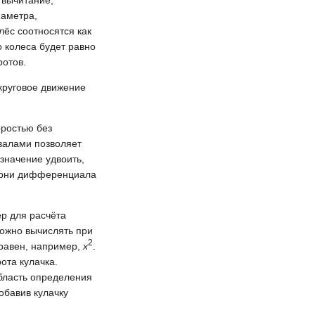
 вычитание,
иаметра,
ёс соотносятся как
о колеса будет равно
ротов.
 круговое движение
ростью без
валами позволяет
значение удвоить,
терни дифференциала
р для расчёта
ожно вычислять при
2
 равен, например,
x
.
ота кулачка.
бласть определения
обавив кулачку