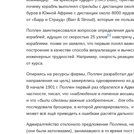
почему корабль выполнял стрельбы с дистанции окол
буров в Южной Африке с дистанции около 8000 ярдов
от «Барр и Страуд» (Barr & Stroud), которые не пол
Поллен заинтересовался вопросом определения дальн
[
5
]
кораблей, идущих со скоростью 25 узлов
навстречу 
кораблями: позже он заявлял, что первым понял важн
построение в качестве способа визуализации и вычис
инженерных трудностей. Например, скорость реакции
от курса.
Опираясь на ресурсы фирмы, Поллен разработал дал
направления на цель) замерялись одновременно из 
В начале 1901 г. Поллен первый раз обратился в Адм
частности, писал, что «
наблюдение в течение восьм
и что «
были сделаны важные изобретения… для объ
последовала брошюра, в которой декларировалось, ч
может всё ещё приводить к ошибкам расчёта дальност
Адмиралтейство отклонило предложение Поллена, нес
(они были католиками), занимавшего в то время пост 