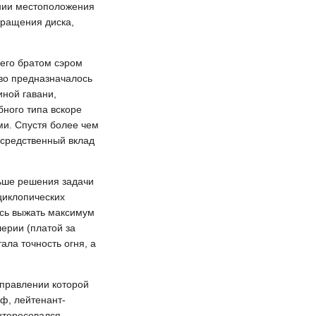
нии местоположения
вращения диска,
его братом сэром
тво предназначалось
иной гавани,
бного типа вскоре
ми. Спустя более чем
осредственный вклад
ьше решения задачи
циклопических
ясь выжать максимум
ерии (платой за
ала точность огня, а
 правлении которой
аф, лейтенант-
нтересовался,