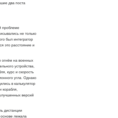
вшие два поста
й проблеме
писывались не только
ого был интегратор
ся это расстояние и
 огнём на военных
ельного устройства,
ля, курс и скорость
ионного угла. Однако
ились в калькулятор
и корабля,
 улучшенных версий
ль дистанции
о основе лежала