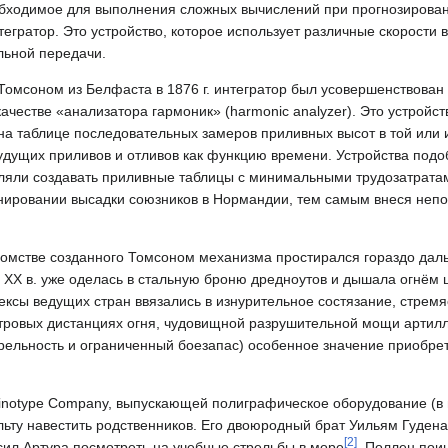
обходимое для выполнения сложных вычислений при прогнозирова
тегратор. Это устройство, которое использует различные скорости 
льной передачи.
мсоном из Белфаста в 1876 г. интегратор был усовершенствован 
честве «анализатора гармоник» (harmonic analyzer). Это устройс
на таблице последовательных замеров приливных высот в той или 
удущих приливов и отливов как функцию времени. Устройства подо
оляли создавать приливные таблицы с минимальными трудозатрата
анировании высадки союзников в Нормандии, тем самым внеся неп
омстве созданного Томсоном механизма простирался гораздо дал
 XX в. уже оделась в стальную броню дредноутов и дышала огнём 
сы ведущих стран ввязались в изнурительное состязание, стрем
етровых дистанциях огня, чудовищной разрушительной мощи артилл
рельность и ограниченный боезапас) особенное значение приобрет
Linotype Company, выпускающей полиграфическое оборудование (в
льту навестить родственников. Его двоюродный брат Уильям Гуден
[
2
]
сил Артура посмотреть на учебные стрельбы в море
. Поллен пои