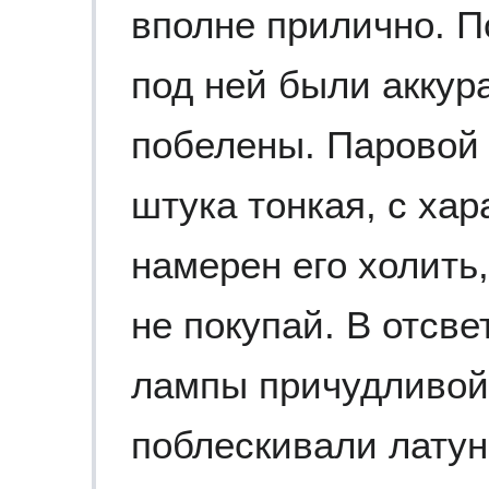
вполне прилично. П
под ней были аккур
побелены. Паровой
штука тонкая, с хар
намерен его холить
не покупай. В отсв
лампы причудливой
поблескивали лату