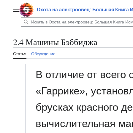
Перейти
к
Охота на электроовец: Большая Книга 
Главное меню
содержанию
2.4 Машины Бэббиджа
Статья
Обсуждение
В отличие от всего 
«Гаррике», установ
брусках красного д
вычислительная ма