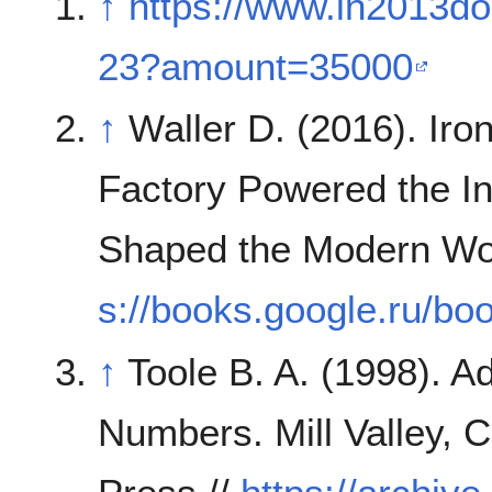
↑
https://www.in2013d
23?amount=35000
↑
Waller D. (2016). I
Factory Powered the In
Shaped the Modern Wor
s://books.google.ru/
↑
Toole B. A. (1998). A
Numbers. Mill Valley, C