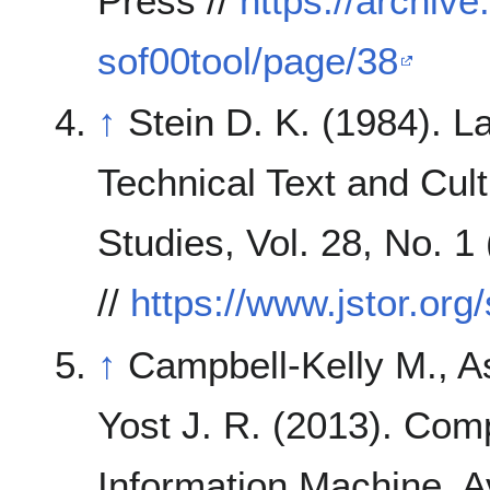
Press //
https://archiv
sof00tool/page/38
↑
Stein D. K. (1984). L
Technical Text and Cult
Studies, Vol. 28, No. 
//
https://www.jstor.org
↑
Campbell-Kelly M., 
Yost J. R. (2013). Comp
Information Machine. A