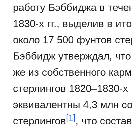
работу Бэббиджа в течен
1830-х гг., выделив в и
около 17 500 фунтов сте
Бэббидж утверждал, что
же из собственного карм
стерлингов 1820–1830-х 
эквивалентны 4,3 млн 
[
1
]
стерлингов
, что соста