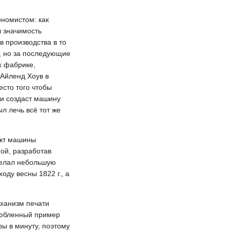
ономистом: как
л значимость
в производства в то
, но за последующие
х фабрике,
Айленд Хоув в
есто того чтобы
 и создаст машину
л лечь всё тот же
ект машины
ой, разработав
делал небольшую
оду весны 1822 г., а
еханизм печати
любленный пример
ы в минуту, поэтому