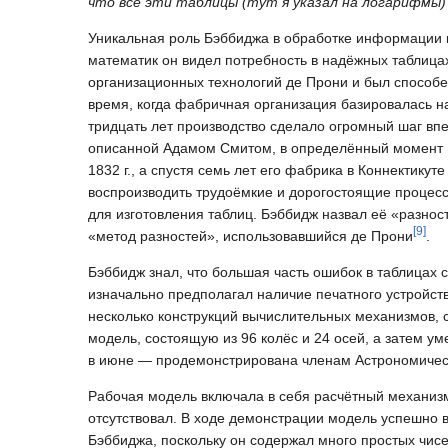
что все эти таблицы (тут я указал на логарифмы
Уникальная роль Бэббиджа в обработке информации в 
математик он видел потребность в надёжных таблицах
организационных технологий де Прони и был способен
время, когда фабричная организация базировалась н
тридцать лет производство сделало огромный шаг вп
описанной Адамом Смитом, в определённый момент 
1832 г., а спустя семь лет его фабрика в Коннектикут
воспроизводить трудоёмкие и дорогостоящие процес
для изготовления таблиц. Бэббидж назвал её «разност
[
9
]
«метод разностей», использовавшийся де Прони
.
Бэббидж знал, что большая часть ошибок в таблицах 
изначально предполагал наличие печатного устройств
несколько конструкций вычислительных механизмов,
модель, состоящую из 96 колёс и 24 осей, а затем ум
в июне — продемонстрирована членам Астрономичес
Рабочая модель включала в себя расчётный механизм
отсутствовал. В ходе демонстрации модель успешно
Бэббиджа, поскольку он содержал много простых чис