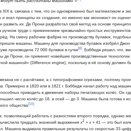
) могут быть рассчитаны машинами“
»
.
XIX в. связана с тем, что он одновременно был математиком и эк
 и знал принципы их создания, но именно как экономист он оцени
 развить их. Де Прони разработал свой метод на основе принципо
а ручном труде с применением чрезвычайно простых инструментов
ерёд. На смену рабочим фабрик по производству булавок, подобны
пришли машины. Машину для производства булавок изобрёл Джон 
[
8
]
е уже производила 72 000 булавок в сутки
. Бэббидж решил, что, вм
сы де Прони, он применит новейшие производственные технологии
ной машиной» (Difference engine), поскольку в её основу должен бы
связана не с расчётами, а с типографскими огрехами, поэтому про
а. Примерно в 1820 или в 1821 г. Бэббидж начал работу над машин
 способных приводить в движение наборы печатающих колёс. Он с
еньшил число колёс до 18, а осей — до 3. Машина была готова к исх
[
10
]
кого общества
.
, позволяющий работать с разностями второго порядка, однако м
2
 вычислила тридцать значений выражения
x
+
x
+ 41 — это был из
ел. Машина выдавала правильные результаты со скоростью 33 цифр