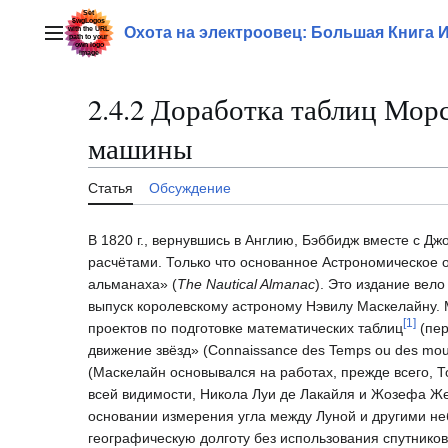
Перейти
к
Охота на электроовец: Большая Книга 
Главное меню
содержанию
2.4.2 Доработка таблиц Мор
машины
Статья
Обсуждение
В 1820 г., вернувшись в Англию, Бэббидж вместе с Д
расчётами. Только что основанное Астрономическое 
альманаха» (
The Nautical Almanac
). Это издание вело
выпуск королевскому астроному Нэвилу Маскелайну. 
[
1
]
проектов по подготовке математических таблиц
(пер
движение звёзд» (Connaissance des Temps ou des mou
(Маскелайн основывался на работах, прежде всего, Т
всей видимости, Никола Луи де Лакайля и Жозефа 
основании измерения угла между Луной и другими не
географическую долготу без использования спутников