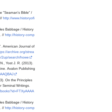
e "Seaman's Bible" /
//
http://www.historyofi
les Babbage / History
… //
http://history-comp
”. American Journal of
tps://archive.org/strea
/2up/search/howe
., Yost J. R. (2013).
ine. Avalon Publishing
DgAAQBAJ
3). On the Principles
r Seminal Writings.
ru/books?id=FTXyAAAA
les Babbage / History
… //
http://history-comp