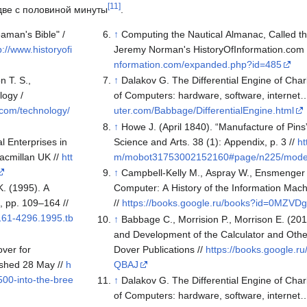
[
11
]
две с половиной минуты
.
aman's Bible" /
↑
Computing the Nautical Almanac, Called th
p://www.historyofi
Jeremy Norman's HistoryOfInformation.com 
nformation.com/expanded.php?id=485
n T. S.,
↑
Dalakov G. The Differential Engine of Char
logy /
of Computers: hardware, software, internet
.com/technology/
uter.com/Babbage/DifferentialEngine.html
↑
Howe J. (April 1840). “Manufacture of Pins
l Enterprises in
Science and Arts. 38 (1): Appendix, p. 3 //
ht
acmillan UK //
htt
m/mobot31753002152160#page/n225/mode
↑
Campbell-Kelly M., Aspray W., Ensmenger N
K. (1995). A
Computer: A History of the Information Mach
2, pp. 109–164 //
//
https://books.google.ru/books?id=0MZV
2161-4296.1995.tb
↑
Babbage C., Morrision P., Morrison E. (201
and Development of the Calculator and Othe
ver for
Dover Publications //
https://books.google.
lished 28 May //
h
QBAJ
500-into-the-bree
↑
Dalakov G. The Differential Engine of Char
of Computers: hardware, software, internet