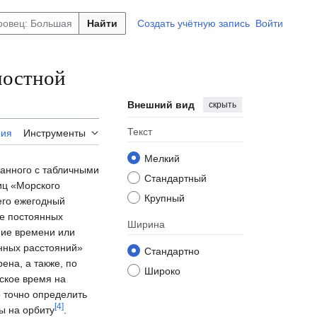
Найти
Создать учётную запись
Войти
ностной
Внешний вид
скрыть
Текст
рия
Инструменты
Мелкий
занного с табличными
Стандартный
иц «Морского
Крупный
 его ежегодный
ре постоянных
Ширина
ние времени или
унных расстояний»
Стандартно
ена, а также, по
Широко
ское время на
 точно определить
[
4
]
ы на орбиту
.