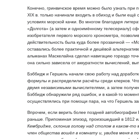
Конечно, гринвичское время можно было узнать при п
XIX в. только начинали входить в обиход и были ещё
условиях морской качки. Во многом благодаря лите
«Долгота» (а затем и одноимённому телесериалу) с
изобретателя первого морского хронометра, позволив
действительность была куда более прозаичной — «Мо
оставались более практичной и дешёвой альтернатив
альманах Маскелайна сделал навигацию гораздо точне
она сильно зависела от аккуратности вычислений, в
Бэббидж и Гершель начали свою работу над доработк
формулы и распределили расчёты среди клерков. Чт
двумя независимыми вычислителями, а затем получе
Бэббидж обнаружили ряд ошибок, и в какой-то момент
осуществлялись при помощи пара, на что Гершель за
Впрочем, если верить более поздней автобиографии 
раньше. Припоминая эпизод, произошедший в 1812 или
Кембридже, склонив голову над столом в каком-то
член общества вошёл в комнату и, увидев меня в по