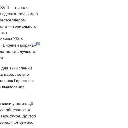
XVIII — начале
о сделать точными в
 бестселлером
сона — гениального
нако
овины XIX в.
[
6
]
 «Библией моряка»
ла желать лучшего:
и.
е для вычислений
сь параллельно
роверок Гершель и
ые вычисления
никли у него ещё
го общества, в
огарифмов. Другой
ветил: „Я думаю,