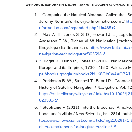
демонстрационный расчёт занял в общей сложности 
↑
Computing the Nautical Almanac, Called the "Se
Jeremy Norman's HistoryOfInformation.com //
htt
nformation.com/expanded.php?id=485
↑
May W. E., Jones S. S. D., Howard J. L., Logsdo
Anderson E. W., Richey M. W. Navigation | techno
Encyclopædia Britannica //
https://www.britannica
navigation-technology#ref363598
↑
Higgitt R., Dunn R., Jones P. (2016). Navigationa
Europe and its Empires, 1730—1850. Palgrave M
ps://books.google.ru/books?id=K8ObCwAAQBAJ
↑
Parkinson B. W., Stansell T., Beard R., Gromov 
History of Satellite Navigation / Navigation, Vol. 4
https://onlinelibrary.wiley.com/doi/abs/10.1002/j.
02333.x
↑
Stephanie P. (2011). Into the breeches: A makeo
Longitude’s villain / New Scientist, Iss. 2814, pub
ttps://www.newscientist.com/article/mg21028141-
ches-a-makeover-for-longitudes-villain/