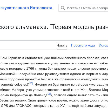
Искусственного Интеллекта
ского альманаха. Первая модель раз
Читать
Просмотр кода
Исто
жоном Гершелем становятся участниками собственного проекта, свя
общество поручает им заняться улучшением астрономических табл
 свою историю с 1766 г., когда британское правительство поручило
Маскелайн неслучайно стал руководителем одного из первых в ми
вым подобным проектом был всё же французский ежегодник «Зна
[
2
]
vements célestes))
. Именно он был одним из авторов «метода л
обиаса Майера, уже упоминавшегося в этой книге Жан-Батиста Мор
[
3
]
Жерома Лефрансуа де Лаланда
), позволяющего вычислять гринвич
бесными телами. Зная гринвичское время, можно затем достаточно
 GPS или ГЛОНАСС, которые в конце XVIII в. ещё не были запущен