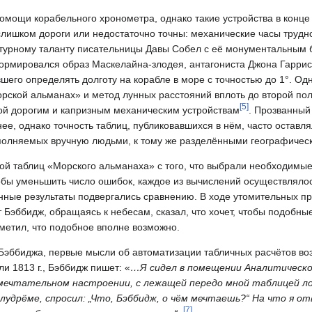
омощи корабельного хронометра, однако такие устройства в конце 
 слишком дороги или недостаточно точны: механические часы трудн
ратурному таланту писательницы Давы Собел с её монументальным
формировался образ Маскелайна-злодея, антагониста Джона Гарри
шего определять долготу на корабле в море с точностью до 1°. Од
рской альманах» и метод лунных расстояний вплоть до второй пол
[
5
]
ой дорогим и капризным механическим устройствам
. Прозванный
е, однако точность таблиц, публиковавшихся в нём, часто оставля
ыполняемых вручную людьми, к тому же разделёнными географическ
ой таблиц «Морского альманаха» с того, что выбрали необходимы
обы уменьшить число ошибок, каждое из вычислений осуществляло
нные результаты подвергались сравнению. В ходе утомительных п
 Бэббидж, обращаясь к небесам, сказал, что хочет, чтобы подобн
метил, что подобное вполне возможно.
Бэббиджа, первые мысли об автоматизации табличных расчётов воз
 1813 г., Бэббидж пишет: «
…Я сидел в помещении Аналитическо
 мечтательном настроении, с лежащей передо мной таблицей л
лудрёме, спросил: „Что, Бэббидж, о чём мечтаешь?“ На что я от
[
7
]