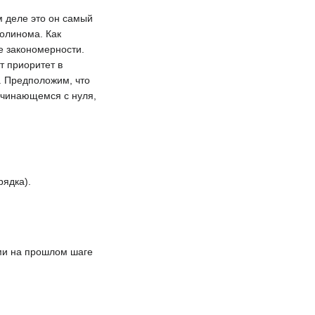
 деле это он самый
олинома. Как
е закономерности.
т приоритет в
 Предположим, что
ачинающемся с нуля,
рядка).
ами на прошлом шаге