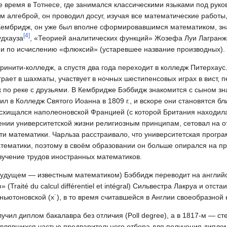
 время в Тотнесе, где занимался классическими языками под руко
м алгеброй, он проводил досуг, изучая все математические работы
 в Кембридж, он уже был вполне сформировавшимся математиком, з
[
4
]
удхауза
, «Теорией аналитических функций» Жозефа Луи Лагранж
и по исчислению «флюксий» (устаревшее название производных).
ринити-колледж, а спустя два года переходит в колледж Питерхаус.
рает в шахматы, участвует в ночных шестипенсовых играх в вист, 
к по реке с друзьями. В Кембридже Бэббидж знакомится с сыном з
 в Колледж Святого Иоанна в 1809 г., и вскоре они становятся бл
схищался наполеоновской Францией (с которой Британия находила
ении университетской жизни религиозным принципам, сетовал на о
ти математики. Чарльза расстраивало, что университетская прогр
атематики, поэтому в своём образовании он больше опирался на п
зучение трудов иностранных математиков.
удущем — известным математиком) Бэббидж переводит на английс
aité du calcul différentiel et intégral) Сильвестра Лакруа и отста
 ньютоновской (
x
˙
), в то время считавшейся в Англии своеобразной
лучил диплом бакалавра без отличия (Poll degree), а в 1817-м — ст
в, являвшихся частью предварительного отбора для получения дипло