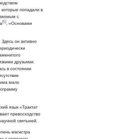
водством
, которые попадали в
накомым с
[
5
]
а
, «Основами
 Здесь он активно
периодически
наменитого
изкими друзьями.
сь в состоянии
тсутствие
амма мало
рограмму
кий язык «Трактат
ивает превосходство
 научной святыней.
епень магистра
ма с отличием,