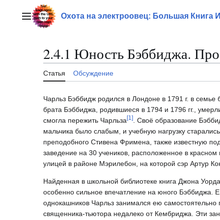
Перейти
к
Охота на электроовец: Большая Книга 
Главное меню
содержанию
2.4.1 Юность Бэббиджа. Про
Статья
Обсуждение
Чарльз Бэббидж родился в Лондоне в 1791 г. в семье
брата Бэббиджа, родившиеся в 1794 и 1796 гг., умерл
[
1
]
смогла пережить Чарльза
. Своё образование Бэбби
мальчика было слабым, и учебную нагрузку старались
преподобного Стивена Фримена, также известную по
заведение на 30 учеников, расположенное в красном 
улицей в районе Мэрилебон, на которой сэр Артур 
Найденная в школьной библиотеке книга Джона Уорда
особенно сильное впечатление на юного Бэббиджа. Ег
однокашников Чарльз занимался ею самостоятельно 
священника-тьютора недалеко от Кембриджа. Эти заня