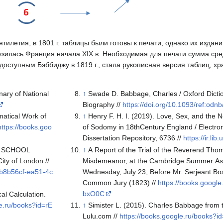
ятилетия, в 1801 г. таблицы были готовы к печати, однако их изда
узилась Франция начала XIX в. Необходимая для печати сумма сред
доступным Бэббиджу в 1819 г., стала рукописная версия таблиц, х
ary of National
↑
Swade D. Babbage, Charles / Oxford Dictio
Biography //
https://doi.org/10.1093/ref:odn
atical Work of
↑
Henry F. H. I. (2019). Love, Sex, and the
https://books.goo
of Sodomy in 18thCentury England / Electro
Dissertation Repository, 6736 //
https://ir.li
S SCHOOL
↑
A Report of the Trial of the Reverend Tho
ty of London //
Misdemeanor, at the Cambridge Summer Ass
/db8b56cf-ea51-4c
Wednesday, July 23, Before Mr. Serjeant Bo
Common Jury (1823) //
https://books.googl
bxO0C
al Calculation.
le.ru/books?id=rE
↑
Simister L. (2015). Charles Babbage from 
Lulu.com //
https://books.google.ru/books