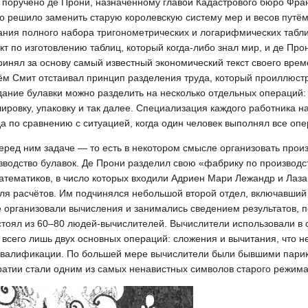
поручено де Прони, назначенному главой Кадастрового бюро Фран
о решило заменить старую королевскую систему мер и весов путё
ания полного набора тригонометрических и логарифмических табл
кт по изготовлению таблиц, который когда-либо знал мир, и де Пр
ринял за основу самый известный экономический текст своего вре
нём Смит отстаивал принцип разделения труда, который проиллюс
дание булавки можно разделить на несколько отдельных операций:
лировку, упаковку и так далее. Специализация каждого работника н
а по сравнению с ситуацией, когда один человек выполнял все опе
еред ним задаче — то есть в некотором смысле организовать прои
зводство булавок. Де Прони разделил свою «фабрику по производст
атематиков, в число которых входили Адриен Мари Лежандр и Лаза
ля расчётов. Им подчинялся небольшой второй отдел, включавший
 организовали вычисления и занимались сведением результатов, п
остоял из 60–80 людей-вычислителей. Вычислители использовали в
всего лишь двух основных операций: сложения и вычитания, что не
 квалификации. По большей мере вычислители были бывшими пари
кратии стали одним из самых ненавистных символов старого режим