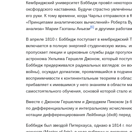
Кембриджский университет Бэббидж провёл некоторое
оксфордского наставника. Будучи страстно увлечённы
его руки. К тому времени, когда Чарльз отправился
«Принципами аналитических вычислений» Роберта В
[
6
]
анализа» Марии Гаэтаны Аньези
и другими работам
В апреле 1810 г. Бэббидж поступает в кембриджский Т
включается в полную энергией студенческую жизнь: иг
пропускает лекции и церковные службы ради прогуло
астронома Уильяма Гершеля Джоном, который поступил
Бэббидж придерживался радикальных взглядов: он во
войны), осуждал догматизм, проявлявшийся в подчин
восприимчивости к континентальным теориям в облас
прибавляет к имевшимся у него знаниям в области м
самостоятельного обучения, основой которой стало и
Вместе с Джоном Гершелем и Джорджем Пикоком (в б
по дифференциальному и интегральному исчислению» (Tr
нотации дифференцирования Лейбница (
d
x
d
t
) перед
Бэббидж был звездой Питерхауса, однако в 1814 г. по
искусств (Master of Arts): в ходе публичных диспуто