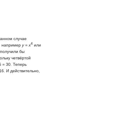
данном случае
4
4, например
y
=
x
или
 получили бы
ольку четвёртой
6 = 30. Теперь
16. И действительно,