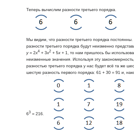
Теперь вычислим разности третьего порядка.
Мы видим, что разности третьего порядка постоянны.
разности третьего порядка будут неизменно предста
4
2
y
= 2
x
+ 3
x
+ 5
x
+ 1, то нам пришлось бы использова
неизменные значения. Используя эту закономерность
разностью третьего порядка у нас будет всё та же ше
шестую разность первого порядка: 61 + 30 = 91 и, на
3
6
= 216.