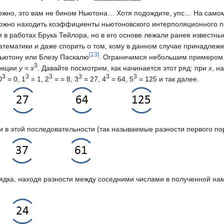
ожно, это вам не бином Ньютона… Хотя подождите, упс… На самом
 можно находить коэффициенты ньютоновского интерполяционного п
в работах Брука Тейлора, но в его основе лежали ранее известны
атематики и даже спорить о том, кому в данном случае принадлежи
[
13
]
Ньютону или Блезу Паскалю
. Ограничимся небольшим примером.
3
ункции
y
=
x
. Давайте посмотрим, как начинается этот ряд: при
x
, н
3
3
3
3
3
3
0
= 0, 1
= 1, 2
= = 8, 3
= 27, 4
= 64, 5
= 125 и так далее.
 в этой последовательности (так называемые разности первого по
рядка, находя разности между соседними числами в полученной н