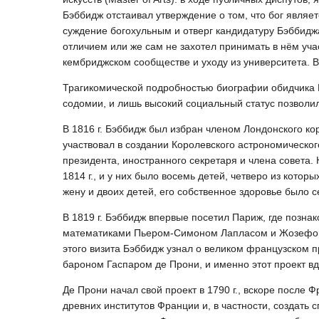
Бэббидж отстаивал утверждение о том, что бог явля
суждение богохульным и отверг кандидатуру Бэббидж
отличием или же сам не захотел принимать в нём учас
кембриджском сообществе и уходу из университета. 
Трагикомической подробностью биографии обидчика Бэ
содомии, и лишь высокий социальный статус позволил
В 1816 г. Бэббидж был избран членом Лондонского ко
участвовал в создании Королевского астрономического
президента, иностранного секретаря и члена совета
1814 г., и у них было восемь детей, четверо из котор
жену и двоих детей, его собственное здоровье было 
В 1819 г. Бэббидж впервые посетил Париж, где позна
математиками Пьером-Симоном Лапласом и Жозефом Ф
этого визита Бэббидж узнал о великом французском 
бароном Гаспаром де Прони, и именно этот проект вд
Де Прони начал свой проект в 1790 г., вскоре после
древних институтов Франции и, в частности, создат