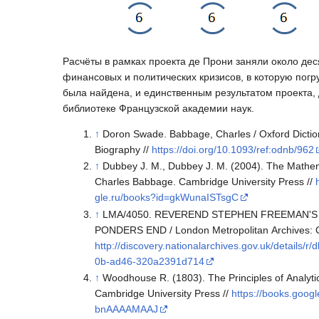
Расчёты в рамках проекта де Прони заняли около дес
финансовых и политических кризисов, в которую погр
была найдена, и единственным результатом проекта, 
библиотеке Французской академии наук.
↑
Doron Swade. Babbage, Charles / Oxford Diction
Biography //
https://doi.org/10.1093/ref:odnb/962
↑
Dubbey J. M., Dubbey J. M. (2004). The Mathem
Charles Babbage. Cambridge University Press //
gle.ru/books?id=gkWunaISTsgC
↑
LMA/4050. REVEREND STEPHEN FREEMAN'
PONDERS END / London Metropolitan Archives: Ci
http://discovery.nationalarchives.gov.uk/details/r
0b-ad46-320a2391d714
↑
Woodhouse R. (1803). The Principles of Analytic
Cambridge University Press //
https://books.goog
bnAAAAMAAJ