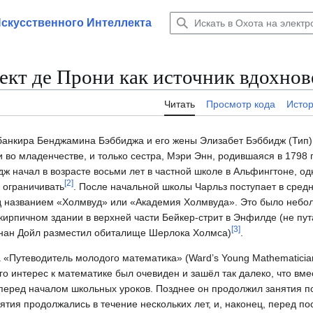
Искусственного Интеллекта
ект де Прони как источник вдохно
Читать
Просмотр кода
Исто
 банкира Бенджамина Бэббиджа и его жены Элизабет Бэббидж (Тип)
и во младенчестве, и только сестра, Мэри Энн, родившаяся в 1798 г
дж начал в возрасте восьми лет в частной школе в Альфингтоне, од
[
2
]
 ограничивать
. После начальной школы Чарльз поступает в сре
д названием «Холмвуд» или «Академия Холмвуда». Это было небо
кирпичном здании в верхней части Бейкер-стрит в Энфилде (не пу
[
3
]
Конан Дойл разместил обиталище Шерлока Холмса)
.
 «Путеводитель молодого математика» (Ward’s Young Mathematician
о интерес к математике был очевиден и зашёл так далеко, что вме
перед началом школьных уроков. Позднее он продолжил занятия п
тия продолжались в течение нескольких лет, и, наконец, перед по