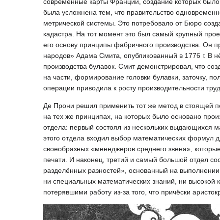
современные карты Франции, создание которых было 
была усложнена тем, что правительство одновременн
метрической системы. Это потребовало от Бюро созд
кадастра. На тот момент это был самый крупный прое
его основу принципы фабричного производства. Он п
народов» Адама Смита, опубликованный в 1776 г. В 
производства булавок. Смит демонстрировал, что соз
на части, формирование головки булавки, заточку, по
операции приводила к росту производительности труд
Де Прони решил применить тот же метод в стоящей п
на тех же принципах, на которых было основано прои
отдела: первый состоял из нескольких выдающихся м
этого отдела входил выбор математических формул д
своеобразных «менеджеров среднего звена», которые
печати. ​И наконец, третий и самый большой отдел с
разделённых разностей», основанный на выполнении 
ни специальных математических знаний, ни высокой
потерявшими работу из-за того, что причёски аристо