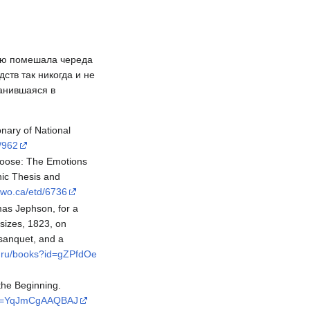
нию помешала череда
ств так никогда и не
ранившаяся в
nary of National
b/962
 Noose: The Emotions
nic Thesis and
b.uwo.ca/etd/6736
mas Jephson, for a
izes, 1823, on
sanquet, and a
e.ru/books?id=gZPfdOe
the Beginning.
?id=YqJmCgAAQBAJ