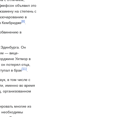
Джефсон объявил это
экзамену на степень с
разочарованию в
[
8
]
 в Кембридже
.
 обвинению в
 Эдинбурга. Он
тем — вице-
жорджине Уитмор в
 он потерял отца,
[
11
]
тупал в брак
.
ук, в том числе с
ти, именно во время
ц, организованном
ировать многие из
ли необходимы