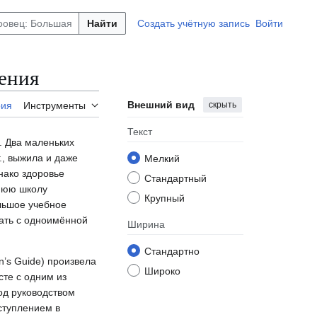
Найти
Создать учётную запись
Войти
вения
Внешний вид
скрыть
рия
Инструменты
Текст
. Два маленьких
., выжила и даже
Мелкий
нако здоровье
Стандартный
днюю школу
Крупный
льшое учебное
тать с одноимённой
Ширина
Стандартно
’s Guide) произвела
Широко
сте с одним из
од руководством
ступлением в