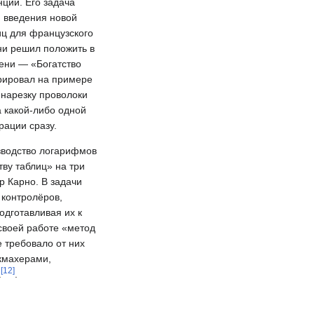
ции. Его задача
м введения новой
иц для французского
они решил положить в
мени — «Богатство
трировал на примере
 нарезку проволоки
а какой-либо одной
рации сразу.
зводство логарифмов
ву таблиц» на три
р Карно. В задачи
 контролёров,
одготавливая их к
 своей работе «метод
 требовало от них
кмахерами,
[
12
]
а
.