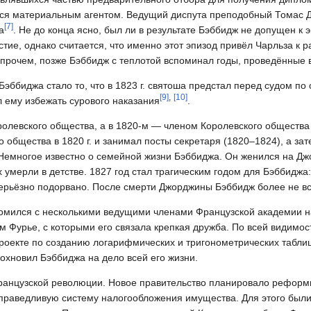
ется материальным агентом. Ведущий диспута преподобный Томас 
[
7
]
а
. Не до конца ясно, был ли в результате Бэббидж не допущен к 
тие, однако считается, что именно этот эпизод привёл Чарльза к 
Впрочем, позже Бэббидж с теплотой вспоминал годы, проведённые
ббиджа стало то, что в 1823 г. святоша предстал перед судом по
[
9
]
,
[
10
]
 ему избежать сурового наказания
.
ролевского общества, а в 1820‑м — членом Королевского общества
 общества в 1820 г. и занимал посты секретаря (1820–1824), а за
. Немногое известно о семейной жизни Бэббиджа. Он женился на Д
ых умерли в детстве. 1827 год стал трагическим годом для Бэббиджа:
серьёзно подорвано. После смерти Джорджины Бэббидж более не вс
комился с несколькими ведущими членами Французской академии на
урье, с которыми его связала крепкая дружба. По всей видимос
проекте по созданию логарифмических и тригонометрических табли
охновил Бэббиджа на дело всей его жизни.
 Французской революции. Новое правительство планировало реформ
ь справедливую систему налогообложения имущества. Для этого бы