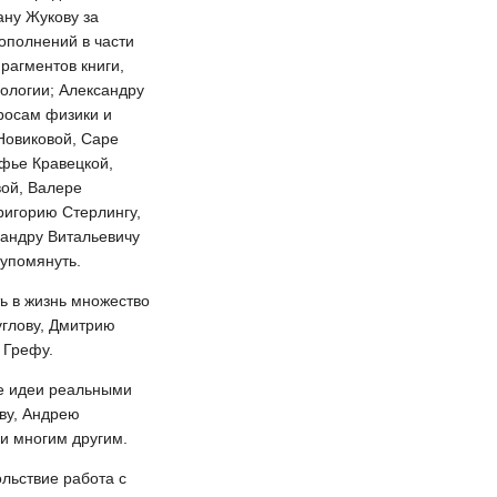
ану Жукову за
ополнений в части
рагментов книги,
ологии; Александру
росам физики и
Новиковой, Саре
офье Кравецкой,
вой, Валере
ригорию Стерлингу,
сандру Витальевичу
 упомянуть.
ь в жизнь множество
углову, Дмитрию
 Грефу.
ие идеи реальными
ву, Андрею
и многим другим.
льствие работа с