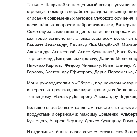
Татьяне Шавриной за неоценимый вклад в улучшение 
огромную помощь в доработке раздела, посвящённого
описания современных методов глубокого обучения;
посвящённых вопросам нейрофизиологии; Екатерине 
Соколову за замечания и дополнения по вопросам ис
квантовых вычислений, а также всем-всем-всем, чьи 
Беннетт, Александру Панчину, Яне Чаруйской, Михаи
Александре Алексеевой, Алисе Кузнецовой, Касе Кул
Терновскову, Дмитрию Змитровичу, Даниле Медведеву
Николаю Карпову, Фёдору Минькину, Илье Козиеву, И
Горлову, Александру Ефиторову, Дарье Пархоменко, А
Моим руководителям в «Сбере», под началом которых 
интересных проектов, расширяя границы собственны
Теплицкому, Максиму Дегтярёву, Александру Ведяхин
Большое спасибо всем коллегам, вместе с которыми 
продуктами и сервисами: Максиму Ерёменко, Альберт
Кузнецову, Андрею Чертоку, Денису Кузнецову, Рома
И отдельные тёплые слова хочется сказать своей огр