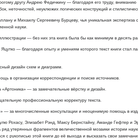
орогому другу Андрею Федичкину — благодаря его труду, внимани
ок, неточностей, неуклюжих логических конструкций и стилистичес
плану и Михаилу Сергеевичу Бурцеву, чья уникальная экспертиза
енной науки.
ллюстрации — без них эта книга была бы как минимум в десять раз
 Яцутко — благодаря опыту и умениям которого текст книги стал ла
сный дизайн схем и диаграмм.
ощь в организации корреспонденции и поиске источников.
 «Артоника» — за замечательные вёрстку и дизайн.
щательную профессиональную корректуру текста.
» — за многочисленные консультации и неоценимую помощь в изда
лю Рохасу, Элизабет Рэнд, Максу Бернстайну, Аманде Гефтер и Э
 ряд утерянных фрагментов величественной мозаики истории наук
ся с рукописью этой книги до её выхода и высказать свои замечан