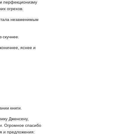
ю и перфекционизму
ких огрехов.
 стала незаменимым
 скучнее.
коничнее, яснее и
нии книги.
рику Дженсену,
и. Огромное спасибо
ия и предложения: