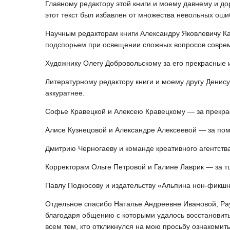
Главному редактору этой книги и моему давнему и д
этот текст был избавлен от множества невольных ошиб
Научным редакторам книги Александру Яковлевичу Ка
подспорьем при освещении сложных вопросов соврем
Художнику Олегу Добровольскому за его прекрасные и
Литературному редактору книги и моему другу Денису
аккуратнее.
Софье Кравецкой и Алексею Кравецкому — за прекра
Алисе Кузнецовой и Александре Алексеевой — за пом
Дмитрию Черногаеву и команде креативного агентства
Корректорам Ольге Петровой и Галине Лаврик — за т
Павлу Подкосову и издательству «Альпина нон-фикшн
Отдельное спасибо Наталье Андреевне Ивановой, Рау
благодаря общению с которыми удалось восстановить
всем тем, кто откликнулся на мою просьбу ознакомить