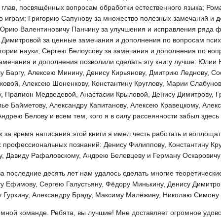
глав, посвящённых вопросам обработки естественного языка; Ром
 играм; Григорию Сапунову за множество полезных замечаний и д
 Юрию Валентиновичу Панчину за улучшения и исправления ряда ф
Димитровой за ценные замечания и дополнения по вопросам псих
тории науки; Сергею Белоусову за замечания и дополнения по воп
замечания и дополнения позволили сделать эту книгу лучше: Юлии 
лу Баргу, Алексею Минину, Денису Кирьянову, Дмитрию Леднову, С
ьковой, Алексею Шоненкову, Константину Круглову, Марии Слабуно
, Прапион Медведевой, Анастасии Крыловой, Денису Димитрову, Г
лье Байметову, Александру Капитанову, Алексею Кравецкому, Алек
ндрею Белову и всем тем, кого я в силу рассеянности забыл здесь
за время написания этой книги я имел честь работать и воплощат
х профессиональных познаний: Денису Филиппову, Константину Кр
у, Давиду Рафаловскому, Андрею Белевцеву и Герману Оскаровичу
за последние десять лет нам удалось сделать многие теоретическ
у Ефимову, Сергею Галустьяну, Фёдору Минькину, Денису Димитро
ну Гуркину, Александру Браду, Максиму Малёжину, Николаю Симону 
омной команде. Ребята, вы лучшие! Мне доставляет огромное удово