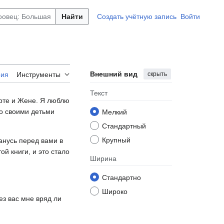
Найти
Создать учётную запись
Войти
Внешний вид
скрыть
рия
Инструменты
Текст
арте и Жене. Я люблю
со своими детьми
Мелкий
Стандартный
Крупный
анусь перед вами в
й книги, и это стало
Ширина
Стандартно
Широко
з вас мне вряд ли