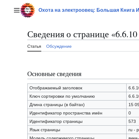
Перейти
к
Охота на электроовец: Большая Книга 
Главное меню
содержанию
Сведения о странице «6.6.1
Статья
Обсуждение
Основные сведения
Отображаемый заголовок
6.6.
Ключ сортировки по умолчанию
6.6.
Длина страницы (в байтах)
15 0
Идентификатор пространства имён
0
Идентификатор страницы
573
Язык страницы
ru - 
Модель содержимого страницы
вики-