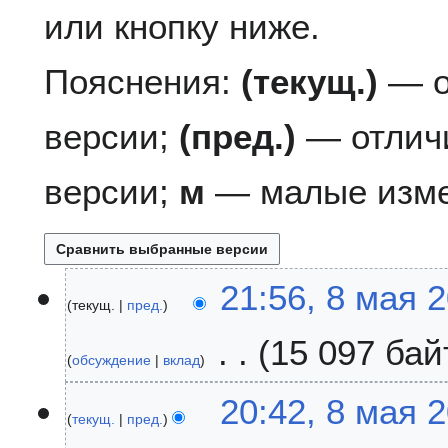
или кнопку ниже.
Пояснения:
(текущ.)
— о
версии;
(пред.)
— отлич
версии;
м
— малые изме
8
21:56, 8 мая 
текущ.
пред.
м
а
15 097 бай
я
обсуждение
вклад
2
Н
0
20:42, 8 мая 
е
2
текущ.
пред.
т
5